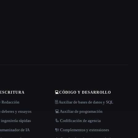
 ESCRITURA
💻
CÓDIGO Y DESARROLLO
e Redacción
🗄️ Auxiliar de bases de datos y SQL
 deberes y ensayos
💻 Auxiliar de programación
 ingeniería rápidas
🦾 Codificación de agencia
 humanizador de IA
🔌 Complementos y extensiones