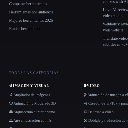
courses with AI
Comparar herramientas
Lovo AI review:
Herramientas por audiencia
video studio
Mejores herramientas 2026
Webbotify revi
Enviar herramienta
your website
Translate.video
subtitles in 75
TODAS LAS CATEGORÍAS
🎨
IMAGEN Y VISUAL
🎬
VIDEO
🔬 Ampliador de imágenes
🎬 Animación de imagen a v
🎲 Animación y Modelado 3D
📲 Creador de TikTok y pant
🏯 Arquitectura e Interiorismo
🎞️ De texto a vídeo
🌄 Arte e ilustración con IA
🎤 Doblaje y traducción de 