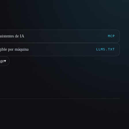
sistentes de IA
MCP
gible por máquina
LLMS.TXT
ge
▾