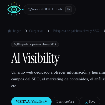
Search 4,000+ AI tools…
⌘
K
hogar
Categorías
Búsqueda de palabras clave y SEO
🔍
Búsqueda de palabras clave y SEO
Al Visibility
Un sitio web dedicado a ofrecer información y herrami
campos del SEO, el marketing de contenidos, el análisi
etc.
VISITA
Al Visibility
↗︎
Leer reseña ↓︎
Save