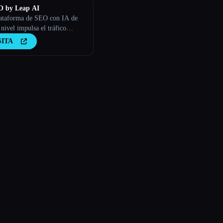
O by Leap AI
ataforma de SEO con IA de
nivel impulsa el tráfico
o y refleja la voz de tu marca.
SITA
iza un contenido seguro y de
lidad para todas tus
ades.