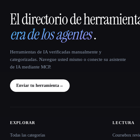
El directorio de herramient
That AI Collection
era de los agentes
.
Herramientas de IA verificadas manualmente y
categorizadas. Navegue usted mismo o conecte su asistente
de IA mediante MCP.
Enviar tu herramienta
→
EXPLORAR
LECTURA
Site navigation
Todas las categorías
Coursebox revi