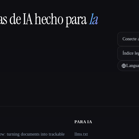
as de IA hecho para
la
Conecte a
Índice le
Langua
PARA IA
ew: turning documents into trackable
llms.txt