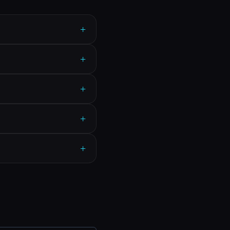
+
+
+
+
+