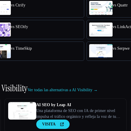
vs Ctrify
vs Quattr
vs SEOify
vs LinkAct
vs TimeSkip
vs Serpwe
 Visibility
Ver todas las alternativas a Al Visibility →
AI SEO by Leap AI
Una plataforma de SEO con IA de primer nivel
impulsa el tráfico orgánico y refleja la voz de tu
marca. Garantiza un contenido seguro y de alta
VISITA
calidad para todas tus necesidades.