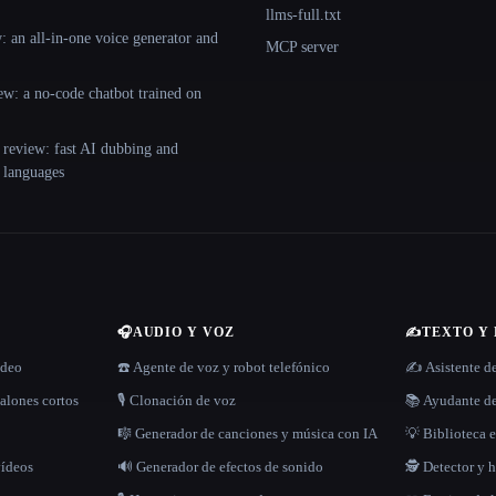
llms-full.txt
 an all-in-one voice generator and
MCP server
ew: a no-code chatbot trained on
 review: fast AI dubbing and
+ languages
🎧
AUDIO Y VOZ
✍️
TEXTO Y
ídeo
☎️ Agente de voz y robot telefónico
✍️ Asistente d
alones cortos
🎙️ Clonación de voz
📚 Ayudante de
🎼 Generador de canciones y música con IA
💡 Biblioteca e
vídeos
🔊 Generador de efectos de sonido
🕵️ Detector y