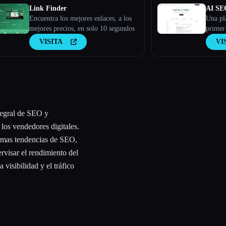
Link Finder
AI SE
Encuentra los mejores enlaces, a los
Una pl
mejores precios, en solo 10 segundos
primer 
orgánic
VISITA
VI
Garant
alta ca
necesid
ntegral de SEO y
 los vendedores digitales.
ltimas tendencias de SEO,
ervisar el rendimiento del
 visibilidad y el tráfico