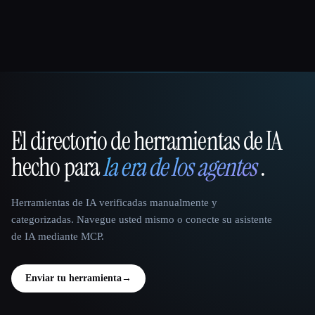
El directorio de herramientas de IA
That AI Collection
hecho para
la era de los agentes
.
Herramientas de IA verificadas manualmente y
categorizadas. Navegue usted mismo o conecte su asistente
de IA mediante MCP.
Enviar tu herramienta
→