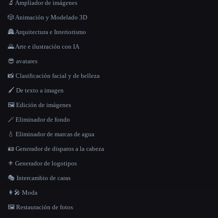
🔬 Ampliador de imágenes
🎲 Animación y Modelado 3D
🏯 Arquitectura e Interiorismo
🌄 Arte e ilustración con IA
😎 avatares
📸 Clasificación facial y de belleza
🖌️ De texto a imagen
🖼️ Edición de imágenes
🪄 Eliminador de fondo
💧 Eliminador de marcas de agua
🪪 Generador de disparos a la cabeza
⚜️ Generador de logotipos
🎭 Intercambio de caras
👩‍🎤 Moda
🖼️ Restauración de fotos