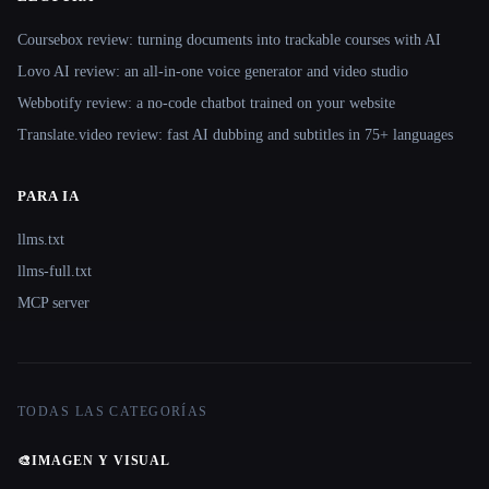
Coursebox review: turning documents into trackable courses with AI
Lovo AI review: an all-in-one voice generator and video studio
Webbotify review: a no-code chatbot trained on your website
Translate.video review: fast AI dubbing and subtitles in 75+ languages
PARA IA
llms.txt
llms-full.txt
MCP server
TODAS LAS CATEGORÍAS
🎨
IMAGEN Y VISUAL