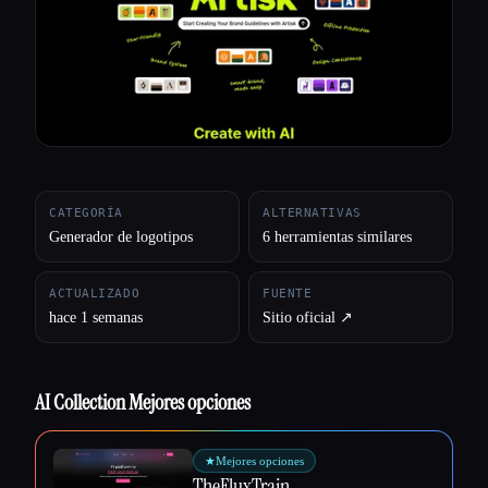
Todas las categorías
Acerca de
CATEGORÍA
ALTERNATIVAS
Generador de logotipos
6 herramientas similares
ACTUALIZADO
FUENTE
hace 1 semanas
Sitio oficial ↗︎
AI Collection Mejores opciones
★
Mejores opciones
TheFluxTrain