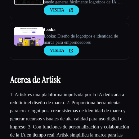
puede generar fácilmente logotipos de IA,
portadas de libros de IA, carteles de IA y más
VISITA
- Stockimg AI
Looka
Looka: Diseño de logotipos e identidad de
marca para emprendedores
VISITA
Acerca de Artisk
1. Artisk es una plataforma impulsada por la IA dedicada a
redefinir el diseño de marca. 2. Proporciona herramientas
para crear logotipos, crear sistemas de identidad de marca y
generar recursos visuales de alta calidad para uso digital e
impreso. 3. Con funciones de personalización y colaboración
de la IA en tiempo real, Artisk simplifica la marca para las