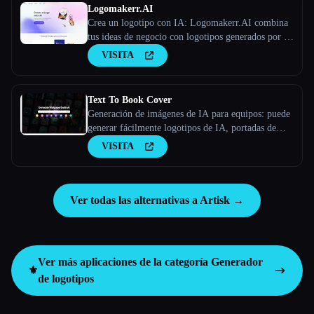
Logomakerr.AI
Crea un logotipo con IA: Logomakerr.AI combina
tus ideas de negocio con logotipos generados por la
IA con solo unos pocos clics.
VISITA
Text To Book Cover
Generación de imágenes de IA para equipos: puede
generar fácilmente logotipos de IA, portadas de
libros de IA, carteles de IA y más - Stockimg AI
VISITA
Ver todas las alternativas a Artisk →
Ver más aplicaciones de la categoría
Generador
⚜️
de logotipos