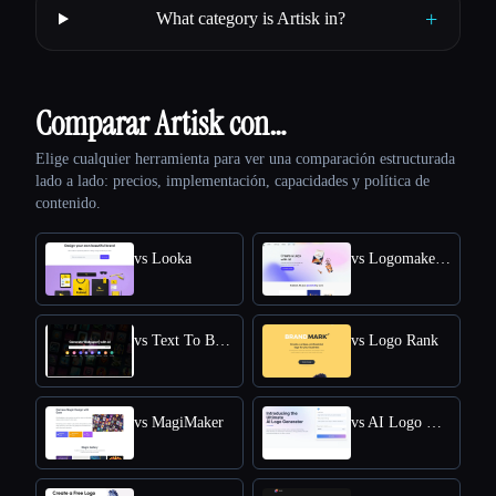
+
What category is Artisk in?
Comparar Artisk con…
Elige cualquier herramienta para ver una comparación estructurada
lado a lado: precios, implementación, capacidades y política de
contenido.
vs Looka
vs Logomakerr.AI
vs Text To Book Cover
vs Logo Rank
vs MagiMaker
vs AI Logo Generator