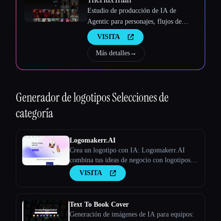
Esc
Estudio de producción de IA de
Agentic para personajes, flujos de
trabajo y vídeos coherentes
VISITA
Más detalles
→
Generador de logotipos
Selecciones de
categoría
Logomakerr.AI
Crea un logotipo con IA: Logomakerr.AI
combina tus ideas de negocio con logotipos
generados por la IA con solo unos pocos clics.
VISITA
Text To Book Cover
Generación de imágenes de IA para equipos: