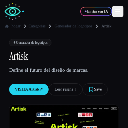
✦
Enviar con IA
hogar
Categorías
Generador de logotipos
Artisk
✍️
🎨
Escritores
Diseñadores
⚜️
Generador de logotipos
Artisk
💻
📈
Desarrolladores
Marketers
Define el futuro del diseño de marcas.
🎓
🎬
Estudiantes
Creadores
VISITA
Artisk
↗︎
Leer reseña ↓︎
Save
Blog
Comparar herramientas