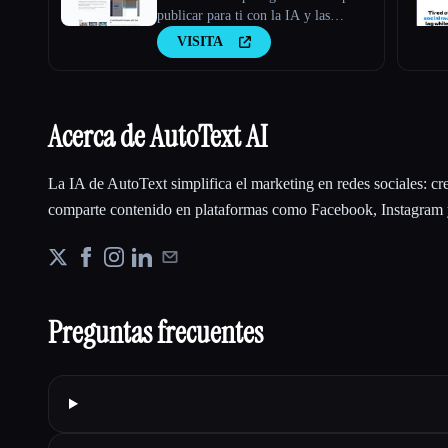
publicar para ti con la IA y las
publica o programa en tus cuentas de
VISITA
redes sociales.
Acerca de AutoText AI
La IA de AutoText simplifica el marketing en redes sociales: cre
comparte contenido en plataformas como Facebook, Instagram 
Preguntas frecuentes