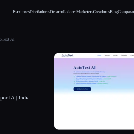
Escritores
Diseñadores
Desarrolladores
Marketers
Creadores
Blog
Compara
oText AI
por IA | India.