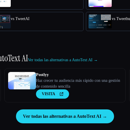
vs TweetAI
vs Tweethu
utoText AI
Ver todas las alternativas a AutoText AI →
Postlyy
Haz crecer tu audiencia más rápido con una gestión
de contenido sencilla
VISITA
Ver todas las alternativas a AutoText AI →