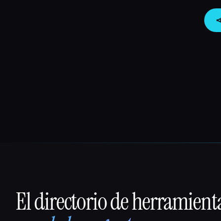

El directorio de herramient
That AI Collection