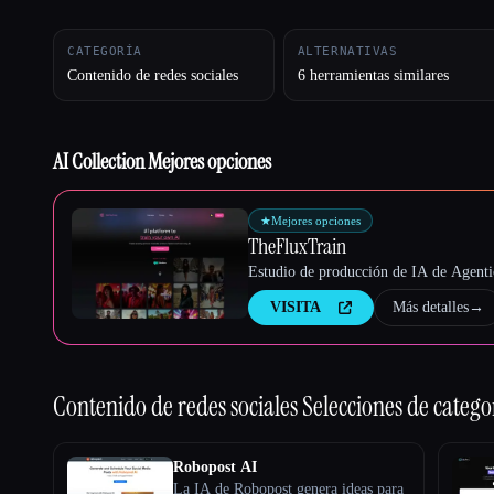
CATEGORÍA
ALTERNATIVAS
Contenido de redes sociales
6 herramientas similares
Esc
AI Collection Mejores opciones
★
Mejores opciones
TheFluxTrain
Estudio de producción de IA de Agentic
VISITA
Más detalles
→
Contenido de redes sociales
Selecciones de catego
Robopost AI
La IA de Robopost genera ideas para