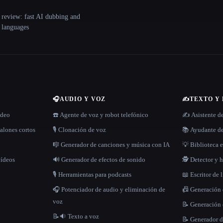
 review: fast AI dubbing and
+ languages
🎧
AUDIO Y VOZ
✍️
TEXTO Y
ídeo
☎️ Agente de voz y robot telefónico
✍️ Asistente d
alones cortos
🎙️ Clonación de voz
📚 Ayudante de
🎼 Generador de canciones y música con IA
💡 Biblioteca e
vídeos
🔊 Generador de efectos de sonido
🕵️ Detector y
🎙️ Herramientas para podcasts
📖 Escritor de 
🎧 Potenciador de audio y eliminación de
📠 Generación
voz
📝 Generación 
📝🔉 Texto a voz
📝 Generador d