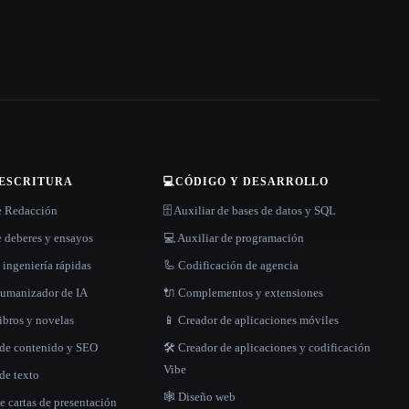
 ESCRITURA
💻
CÓDIGO Y DESARROLLO
e Redacción
🗄️ Auxiliar de bases de datos y SQL
 deberes y ensayos
💻 Auxiliar de programación
 ingeniería rápidas
🦾 Codificación de agencia
 humanizador de IA
🔌 Complementos y extensiones
libros y novelas
📱 Creador de aplicaciones móviles
 de contenido y SEO
🛠️ Creador de aplicaciones y codificación
Vibe
de texto
🕸 Diseño web
e cartas de presentación