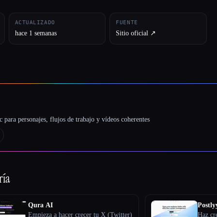
ACTUALIZADO
FUENTE
hace 1 semanas
Sitio oficial ↗︎
 para personajes, flujos de trabajo y vídeos coherentes
ría
Qura AI
Postly
Empieza a hacer crecer tu X (Twitter)
Haz cr