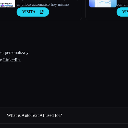
en piloto automático hoy mismo
con una
VISITA
VI
a, personaliza y
y LinkedIn.
What is AutoText AI used for?