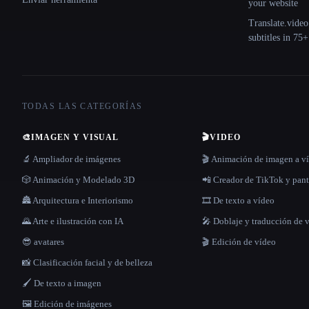
your website
Translate.video
subtitles in 75
TODAS LAS CATEGORÍAS
🎨
IMAGEN Y VISUAL
🎬
VIDEO
🔬 Ampliador de imágenes
🎬 Animación de imagen a v
🎲 Animación y Modelado 3D
📲 Creador de TikTok y pant
🏯 Arquitectura e Interiorismo
🎞️ De texto a vídeo
🌄 Arte e ilustración con IA
🎤 Doblaje y traducción de 
😎 avatares
🎬 Edición de vídeo
📸 Clasificación facial y de belleza
🖌️ De texto a imagen
🖼️ Edición de imágenes