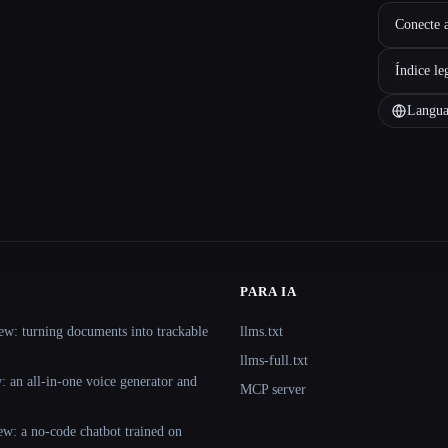
Conecte a
Índice le
Langua
PARA IA
ew: turning documents into trackable
llms.txt
llms-full.txt
 an all-in-one voice generator and
MCP server
ew: a no-code chatbot trained on