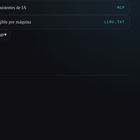
sistentes de IA
MCP
gible por máquina
LLMS.TXT
ge
▾