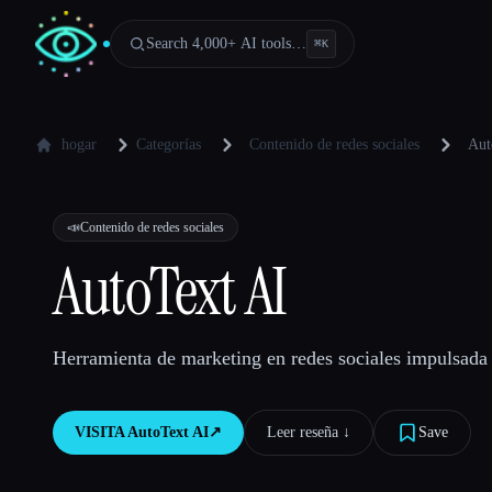
Search 4,000+ AI tools…
⌘
K
hogar
Categorías
Contenido de redes sociales
Aut
📣
Contenido de redes sociales
AutoText AI
Herramienta de marketing en redes sociales impulsada 
VISITA
AutoText AI
↗︎
Leer reseña ↓︎
Save