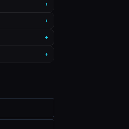
+
+
+
+