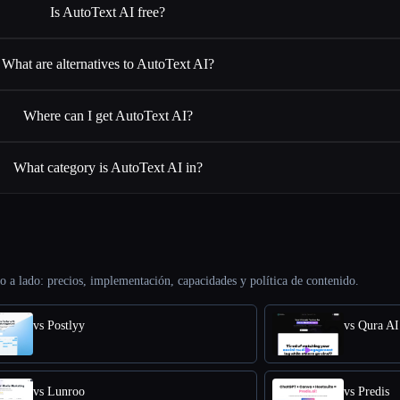
Is AutoText AI free?
What are alternatives to AutoText AI?
Where can I get AutoText AI?
What category is AutoText AI in?
o a lado: precios, implementación, capacidades y política de contenido.
vs Postlyy
vs Qura AI
vs Lunroo
vs Predis