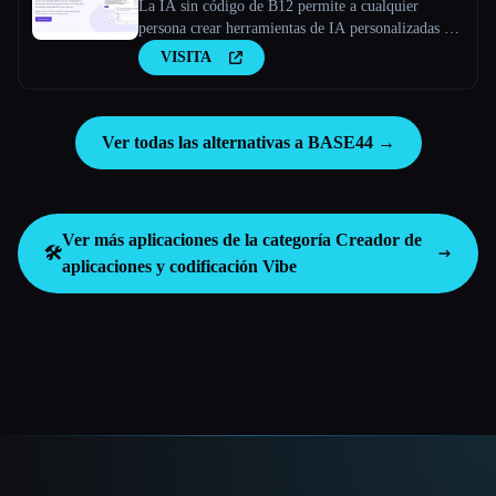
La IA sin código de B12 permite a cualquier
persona crear herramientas de IA personalizadas en
minutos. Pase de usar IA a crear su propia
VISITA
herramienta de IA en minutos sin experiencia.
Ver todas las alternativas a BASE44 →
Ver más aplicaciones de la categoría
Creador de
🛠️
aplicaciones y codificación Vibe