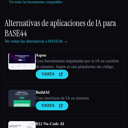
Ver todas las herramientas comparables.
Alternativas de aplicaciones de IA para
BASE44
Ver todas las alternativas a BASE44 →
Aspen
Crea herramientas impulsadas por la IA en cuestión
de minutos. Aspen es una plataforma sin código
para crear aplicaciones web impulsadas por la IA.
VISITA
BuildAI
Cree interfaces de IA en minutos
VISITA
B12 No-Code AI