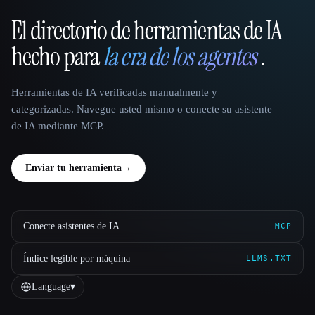
El directorio de herramientas de IA
That AI Collection
hecho para
la era de los agentes
.
Herramientas de IA verificadas manualmente y
categorizadas. Navegue usted mismo o conecte su asistente
de IA mediante MCP.
Enviar tu herramienta
→
Conecte asistentes de IA
MCP
Índice legible por máquina
LLMS.TXT
Language
▾