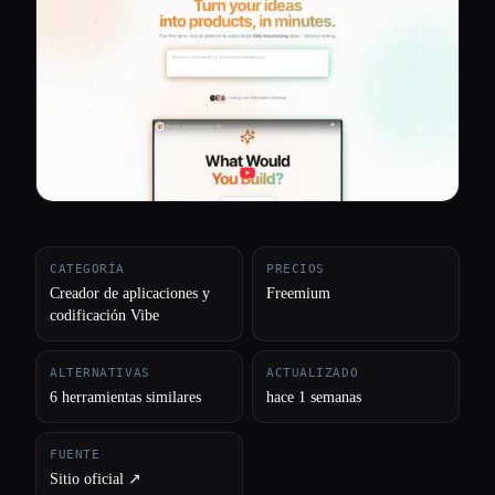
Todas las categorías
Acerca de
CATEGORÍA
PRECIOS
Creador de aplicaciones y
Freemium
codificación Vibe
ALTERNATIVAS
ACTUALIZADO
6 herramientas similares
hace 1 semanas
FUENTE
Sitio oficial ↗︎