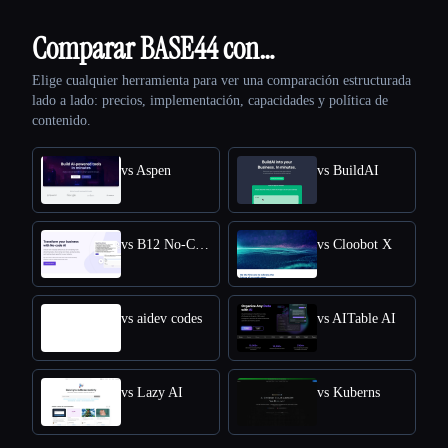
Comparar BASE44 con…
Elige cualquier herramienta para ver una comparación estructurada
lado a lado: precios, implementación, capacidades y política de
contenido.
vs Aspen
vs BuildAI
vs B12 No-Code AI
vs Cloobot X
vs aidev codes
vs AITable AI
vs Lazy AI
vs Kuberns