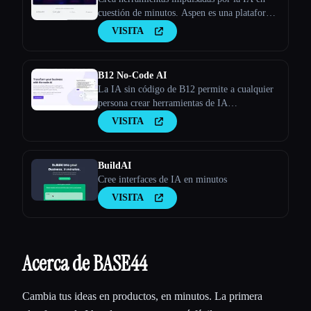
cuestión de minutos. Aspen es una plataforma
sin código para crear aplicaciones web
VISITA
impulsadas por la IA.
B12 No-Code AI
La IA sin código de B12 permite a cualquier
persona crear herramientas de IA
personalizadas en minutos. Pase de usar IA a
VISITA
crear su propia herramienta de IA en minutos
sin experiencia.
BuildAI
Cree interfaces de IA en minutos
VISITA
Acerca de BASE44
Cambia tus ideas en productos, en minutos. La primera