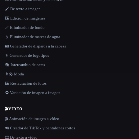
🖌️ De texto a imagen
🖼️ Edición de imágenes
🪄 Eliminador de fondo
💧 Eliminador de marcas de agua
🪪 Generador de disparos a la cabeza
⚜️ Generador de logotipos
🎭 Intercambio de caras
👩‍🎤 Moda
🖼️ Restauración de fotos
🔁 Variación de imagen a imagen
🎬
VIDEO
🎬 Animación de imagen a vídeo
📲 Creador de TikTok y pantalones cortos
🎞️ De texto a vídeo