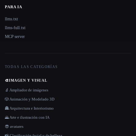
PARA IA
llms.txt
llms-full.txt
MCP server
TODAS LAS CATEGORÍAS
🎨
IMAGEN Y VISUAL
🔬 Ampliador de imágenes
🎲 Animación y Modelado 3D
🏯 Arquitectura e Interiorismo
🌄 Arte e ilustración con IA
😎 avatares
📸 Clasificación facial y de belleza