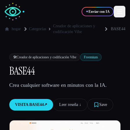
✦
Enviar con IA
Creador de aplicaciones y
hogar
Categorías
BASE44
codificación Vibe
✍️
🎨
Escritores
Diseñadores
🛠️
Creador de aplicaciones y codificación Vibe
Freemium
💻
📈
Desarrolladores
Marketers
BASE44
🎓
🎬
Estudiantes
Creadores
Crea cualquier software en minutos con la IA.
VISITA
BASE44
↗︎
Leer reseña ↓︎
Save
Blog
Comparar herramientas