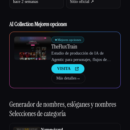
hace 2 semanas
Sitio oficial ↗︎
Esc
AI Collection Mejores opciones
★
Mejores opciones
TheFluxTrain
Estudio de producción de IA de
Agentic para personajes, flujos de
trabajo y vídeos coherentes
VISITA
Más detalles
→
Generador de nombres, eslóganes y nombres
Selecciones de categoría
Namewizard