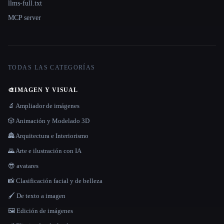
llms-full.txt
MCP server
TODAS LAS CATEGORÍAS
🎨
IMAGEN Y VISUAL
🔬 Ampliador de imágenes
🎲 Animación y Modelado 3D
🏯 Arquitectura e Interiorismo
🌄 Arte e ilustración con IA
😎 avatares
📸 Clasificación facial y de belleza
🖌️ De texto a imagen
🖼️ Edición de imágenes