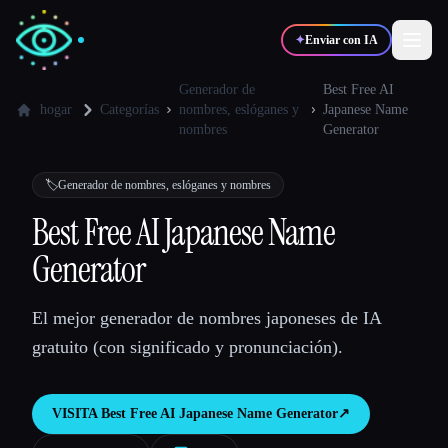
✦
Enviar con IA
Generador de
Best Free AI
hogar
Categorías
nombres, eslóganes y
Japanese Name
nombres
Generator
✍️
🎨
Escritores
Diseñadores
🏷️
Generador de nombres, eslóganes y nombres
💻
📈
Desarrolladores
Marketers
Best Free AI Japanese Name
Generator
🎓
🎬
Estudiantes
Creadores
El mejor generador de nombres japoneses de IA
gratuito (con significado y pronunciación).
Blog
VISITA
Best Free AI Japanese Name Generator
↗︎
Comparar herramientas