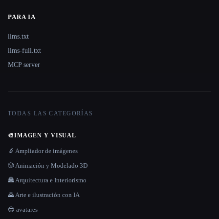
PARA IA
llms.txt
llms-full.txt
MCP server
TODAS LAS CATEGORÍAS
🎨
IMAGEN Y VISUAL
🔬 Ampliador de imágenes
🎲 Animación y Modelado 3D
🏯 Arquitectura e Interiorismo
🌄 Arte e ilustración con IA
😎 avatares