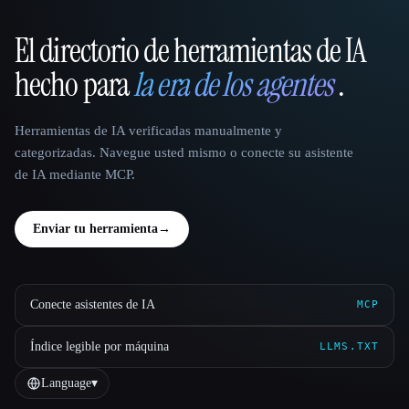
El directorio de herramientas de IA
That AI Collection
hecho para
la era de los agentes
.
Herramientas de IA verificadas manualmente y
categorizadas. Navegue usted mismo o conecte su asistente
de IA mediante MCP.
Enviar tu herramienta
→
Conecte asistentes de IA
MCP
Índice legible por máquina
LLMS.TXT
Language
▾