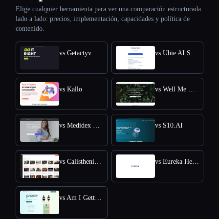
Elige cualquier herramienta para ver una comparación estructurada
lado a lado: precios, implementación, capacidades y política de
contenido.
vs Getactyv
vs Ubie AI Symptom Checker
vs Kallo
vs Well Me Right
vs Medidex Connect
vs S10.AI
vs Calisthenics Workout Plan
vs Eureka Health
vs Am I Getting Fatter Quiz