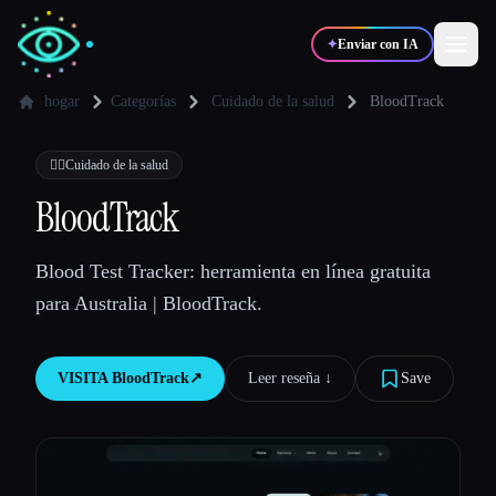
✦
Enviar con IA
hogar
Categorías
Cuidado de la salud
BloodTrack
✍️
🎨
Escritores
Diseñadores
👩‍⚕️
Cuidado de la salud
BloodTrack
💻
📈
Desarrolladores
Marketers
Blood Test Tracker: herramienta en línea gratuita
para Australia | BloodTrack.
🎓
🎬
Estudiantes
Creadores
VISITA
BloodTrack
↗︎
Leer reseña ↓︎
Save
Blog
Comparar herramientas