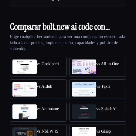
Comparar bolt.new ai code con…
Elige cualquier herramienta para ver una comparación estructurada
lado a lado: precios, implementación, capacidades y política de
contenido.
vs Grokipedia VS Wikipedia
vs All in One Accessibility
vs AIduh
vs Texti
vs Autoname
vs SplashAI
vs NSFW JS
vs Glasp