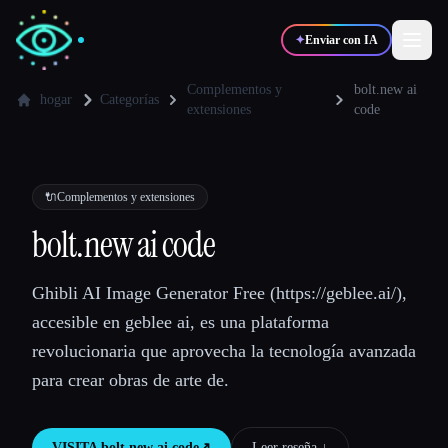
✦
Enviar con IA
Complementos y
bolt.new ai
hogar
Categorías
extensiones
code
✍️
🎨
Escritores
Diseñadores
🔌
Complementos y extensiones
💻
📈
Desarrolladores
Marketers
bolt.new ai code
🎓
🎬
Estudiantes
Creadores
Ghibli AI Image Generator Free (https://geblee.ai/),
accesible en geblee ai, es una plataforma
revolucionaria que aprovecha la tecnología avanzada
para crear obras de arte de.
Blog
Comparar herramientas
VISITA
bolt.new ai code
↗︎
Leer reseña ↓︎