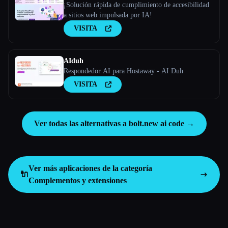
¡Solución rápida de cumplimiento de accesibilidad
a sitios web impulsada por IA!
VISITA
AIduh
Respondedor AI para Hostaway - AI Duh
VISITA
Ver todas las alternativas a bolt.new ai code →
Ver más aplicaciones de la categoría
🔌
Complementos y extensiones