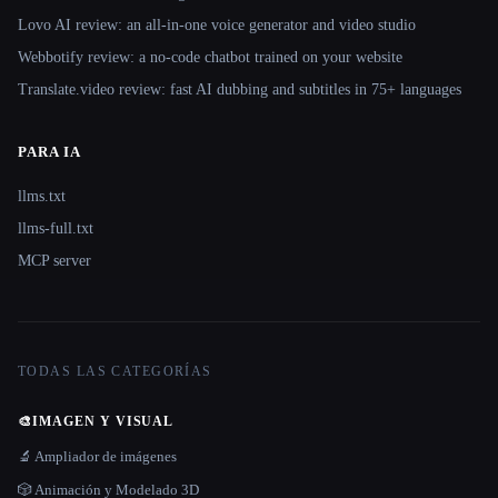
Lovo AI review: an all-in-one voice generator and video studio
Webbotify review: a no-code chatbot trained on your website
Translate.video review: fast AI dubbing and subtitles in 75+ languages
PARA IA
llms.txt
llms-full.txt
MCP server
TODAS LAS CATEGORÍAS
🎨
IMAGEN Y VISUAL
🔬 Ampliador de imágenes
🎲 Animación y Modelado 3D