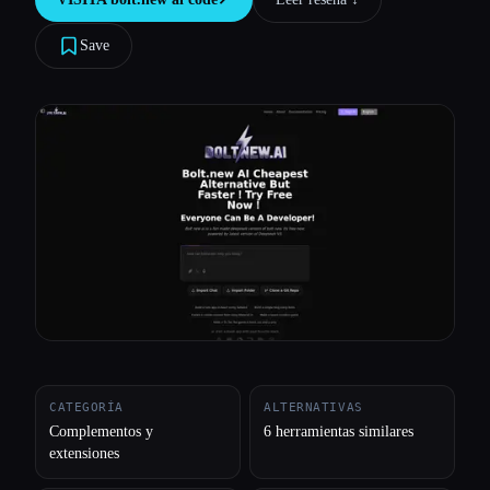
Todas las categorías
Save
Acerca de
CATEGORÍA
ALTERNATIVAS
Complementos y
6 herramientas similares
extensiones
Esc