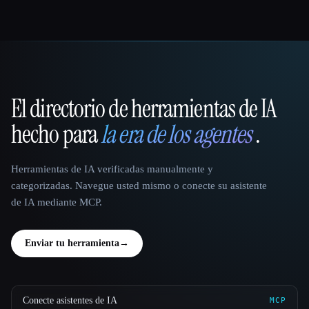
El directorio de herramientas de IA
That AI Collection
hecho para
la era de los agentes
.
Herramientas de IA verificadas manualmente y
categorizadas. Navegue usted mismo o conecte su asistente
de IA mediante MCP.
Enviar tu herramienta
→
Conecte asistentes de IA
MCP