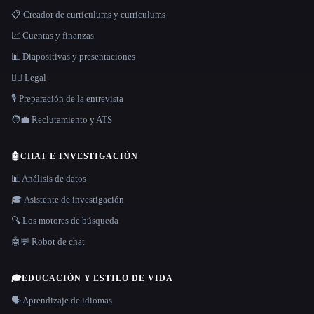
📋 Creador de currículums y currículums
📈 Cuentas y finanzas
📊 Diapositivas y presentaciones
👩‍⚖️ Legal
🎙️ Preparación de la entrevista
🧑‍💼 Reclutamiento y ATS
🤖
CHAT E INVESTIGACIÓN
📊 Análisis de datos
🎓 Asistente de investigación
🔍 Los motores de búsqueda
🤖💬 Robot de chat
🎓
EDUCACIÓN Y ESTILO DE VIDA
🗣️ Aprendizaje de idiomas