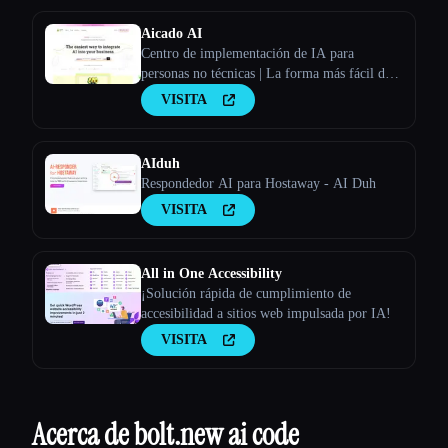
Aicado AI
Centro de implementación de IA para
personas no técnicas | La forma más fácil de
integrar la IA en tu negocio
VISITA
AIduh
Respondedor AI para Hostaway - AI Duh
VISITA
All in One Accessibility
¡Solución rápida de cumplimiento de
accesibilidad a sitios web impulsada por IA!
VISITA
Acerca de bolt.new ai code