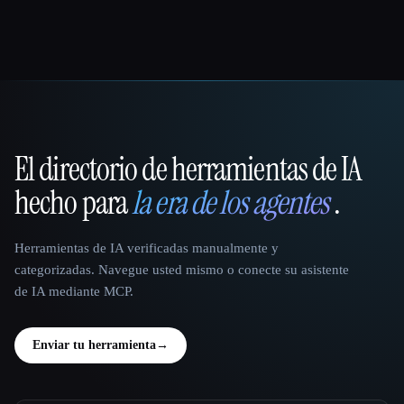
El directorio de herramientas de IA
That AI Collection
hecho para
la era de los agentes
.
Herramientas de IA verificadas manualmente y
categorizadas. Navegue usted mismo o conecte su asistente
de IA mediante MCP.
Enviar tu herramienta
→