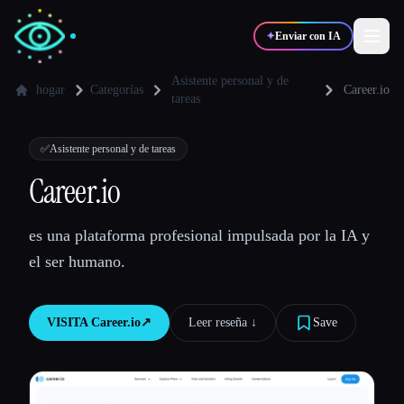
✦
Enviar con IA
Asistente personal y de
hogar
Categorías
Career.io
tareas
✍️
🎨
Escritores
Diseñadores
✅
Asistente personal y de tareas
Career.io
💻
📈
Desarrolladores
Marketers
es una plataforma profesional impulsada por la IA y
🎓
🎬
Estudiantes
Creadores
el ser humano.
VISITA
Career.io
↗︎
Leer reseña ↓︎
Save
Blog
Comparar herramientas