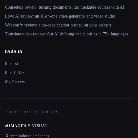
Coursebox review: turning documents into trackable courses with AI
Lovo AI review: an all-in-one voice generator and video studio
Webbotify review: a no-code chatbot trained on your website
Translate.video review: fast AI dubbing and subtitles in 75+ languages
PARA IA
llms.txt
llms-full.txt
MCP server
TODAS LAS CATEGORÍAS
🎨
IMAGEN Y VISUAL
🔬 Ampliador de imágenes