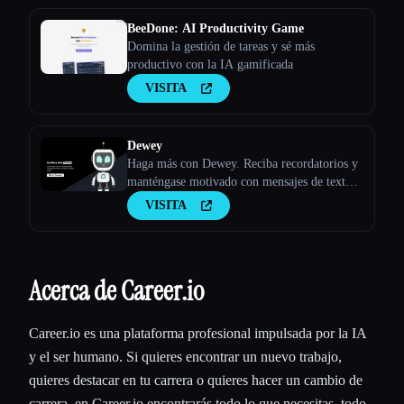
BeeDone: AI Productivity Game
Domina la gestión de tareas y sé más
productivo con la IA gamificada
VISITA
Dewey
Haga más con Dewey. Reciba recordatorios y
manténgase motivado con mensajes de texto
de Dewey, su compañero de responsabilidad
VISITA
de IA.
Acerca de Career.io
Career.io es una plataforma profesional impulsada por la IA
y el ser humano. Si quieres encontrar un nuevo trabajo,
quieres destacar en tu carrera o quieres hacer un cambio de
carrera, en Career.io encontrarás todo lo que necesitas, todo