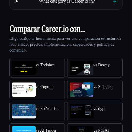
+
What category is Career.io in?
Comparar Career.io con…
Elige cualquier herramienta para ver una comparación estructurada
lado a lado: precios, implementación, capacidades y política de
contenido.
vs Todobee
vs Dewey
vs Cogram
vs Sidekick
vs So You Had An Idea
vs dypt
vs AI Finder
vs Pth AI