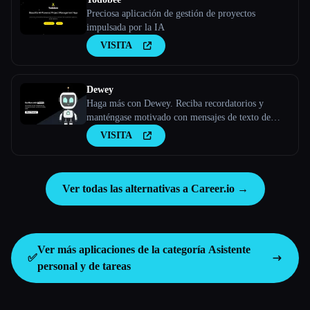
Preciosa aplicación de gestión de proyectos
impulsada por la IA
VISITA
Dewey
Haga más con Dewey. Reciba recordatorios y
manténgase motivado con mensajes de texto de
Dewey, su compañero de responsabilidad de IA.
VISITA
Ver todas las alternativas a Career.io →
Ver más aplicaciones de la categoría
Asistente
✅
personal y de tareas