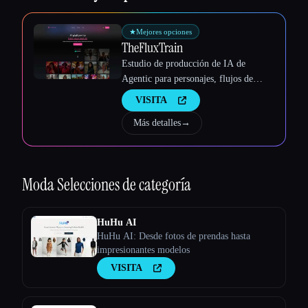
★
Mejores opciones
TheFluxTrain
Estudio de producción de IA de
Agentic para personajes, flujos de
trabajo y vídeos coherentes
VISITA
Más detalles
→
Moda
Selecciones de categoría
HuHu AI
HuHu AI: Desde fotos de prendas hasta
impresionantes modelos
VISITA