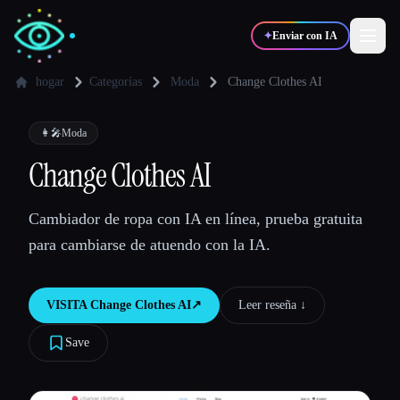
✦
Enviar con IA
hogar
Categorías
Moda
Change Clothes AI
✍️
🎨
Escritores
Diseñadores
👩‍🎤
Moda
Change Clothes AI
💻
📈
Desarrolladores
Marketers
Cambiador de ropa con IA en línea, prueba gratuita
para cambiarse de atuendo con la IA.
🎓
🎬
Estudiantes
Creadores
VISITA
Change Clothes AI
↗︎
Leer reseña ↓︎
Save
Blog
Comparar herramientas