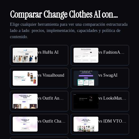
Comparar Change Clothes AI con…
Elige cualquier herramienta para ver una comparación estructurada
lado a lado: precios, implementación, capacidades y política de
contenido.
vs HuHu AI
vs FashionAdvisorAI
vs Visualhound
vs SwagAI
vs Outfit Anyone AI
vs LooksMax AI
vs Outfit Changer
vs IDM VTON Online - Free Online Access for Virtual Try-Ons