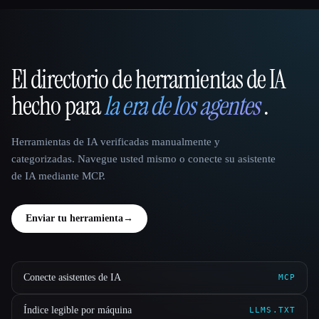
El directorio de herramientas de IA
That AI Collection
hecho para
la era de los agentes
.
Herramientas de IA verificadas manualmente y
categorizadas. Navegue usted mismo o conecte su asistente
de IA mediante MCP.
Enviar tu herramienta
→
Conecte asistentes de IA
MCP
Índice legible por máquina
LLMS.TXT