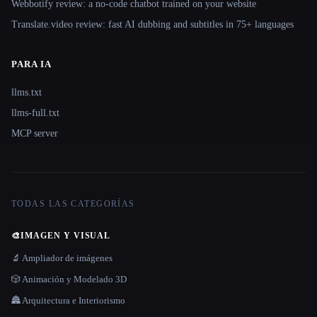
Webbotify review: a no-code chatbot trained on your website
Translate.video review: fast AI dubbing and subtitles in 75+ languages
PARA IA
llms.txt
llms-full.txt
MCP server
TODAS LAS CATEGORÍAS
🎨
IMAGEN Y VISUAL
🔬 Ampliador de imágenes
🎲 Animación y Modelado 3D
🏯 Arquitectura e Interiorismo