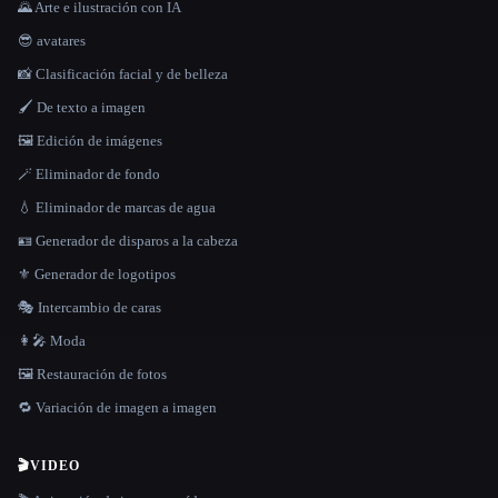
🌄 Arte e ilustración con IA
😎 avatares
📸 Clasificación facial y de belleza
🖌️ De texto a imagen
🖼️ Edición de imágenes
🪄 Eliminador de fondo
💧 Eliminador de marcas de agua
🪪 Generador de disparos a la cabeza
⚜️ Generador de logotipos
🎭 Intercambio de caras
👩‍🎤 Moda
🖼️ Restauración de fotos
🔁 Variación de imagen a imagen
🎬
VIDEO