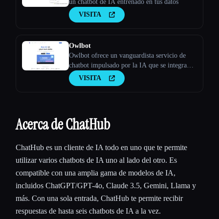
un chatbot de IA entrenado en tus datos
VISITA
Owlbot
Owlbot ofrece un vanguardista servicio de
chatbot impulsado por la IA que se integra
perfectamente con tus datos para ofrecer
VISITA
respuestas instantáneas para ti, tus clientes o
tu equipo.
Acerca de ChatHub
ChatHub es un cliente de IA todo en uno que te permite
utilizar varios chatbots de IA uno al lado del otro. Es
compatible con una amplia gama de modelos de IA,
incluidos ChatGPT/GPT-4o, Claude 3.5, Gemini, Llama y
más. Con una sola entrada, ChatHub te permite recibir
respuestas de hasta seis chatbots de IA a la vez.