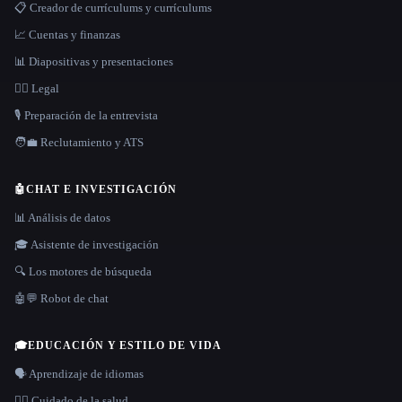
📋 Creador de currículums y currículums
📈 Cuentas y finanzas
📊 Diapositivas y presentaciones
👩‍⚖️ Legal
🎙️ Preparación de la entrevista
🧑‍💼 Reclutamiento y ATS
🤖
CHAT E INVESTIGACIÓN
📊 Análisis de datos
🎓 Asistente de investigación
🔍 Los motores de búsqueda
🤖💬 Robot de chat
🎓
EDUCACIÓN Y ESTILO DE VIDA
🗣️ Aprendizaje de idiomas
👩‍⚕️ Cuidado de la salud