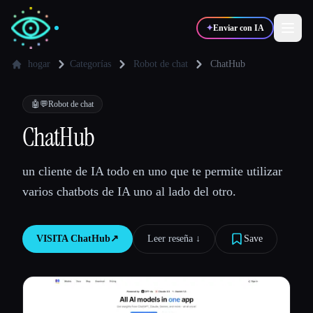
✦
Enviar con IA
hogar
Categorías
Robot de chat
ChatHub
✍️
🎨
Escritores
Diseñadores
🤖💬
Robot de chat
ChatHub
💻
📈
Desarrolladores
Marketers
un cliente de IA todo en uno que te permite utilizar
varios chatbots de IA uno al lado del otro.
🎓
🎬
Estudiantes
Creadores
VISITA
ChatHub
↗︎
Leer reseña ↓︎
Save
Blog
Comparar herramientas