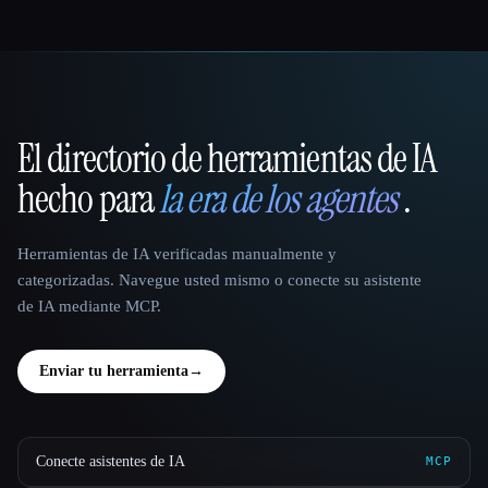
El directorio de herramientas de IA
That AI Collection
hecho para
la era de los agentes
.
Herramientas de IA verificadas manualmente y
categorizadas. Navegue usted mismo o conecte su asistente
de IA mediante MCP.
Enviar tu herramienta
→
Conecte asistentes de IA
MCP