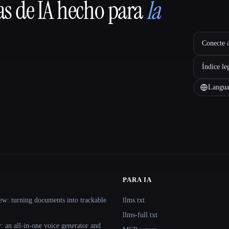
as de IA hecho para
la
Conecte a
Índice le
Langua
PARA IA
ew: turning documents into trackable
llms.txt
llms-full.txt
 an all-in-one voice generator and