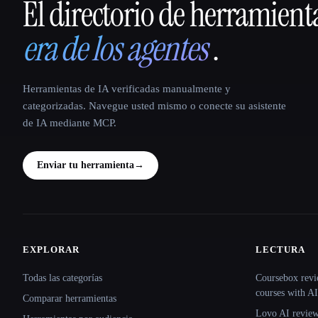
El directorio de herramient
That AI Collection
era de los agentes
.
Herramientas de IA verificadas manualmente y
categorizadas. Navegue usted mismo o conecte su asistente
de IA mediante MCP.
Enviar tu herramienta
→
EXPLORAR
LECTURA
Site navigation
Todas las categorías
Coursebox revi
courses with AI
Comparar herramientas
Lovo AI review: