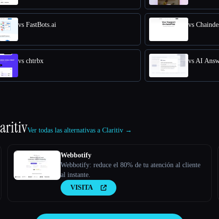
vs FastBots.ai
vs Chainde
vs chtrbx
vs AI Answ
aritiv
Ver todas las alternativas a Claritiv →
Webbotify
Webbotify: reduce el 80% de tu atención al cliente
al instante.
VISITA