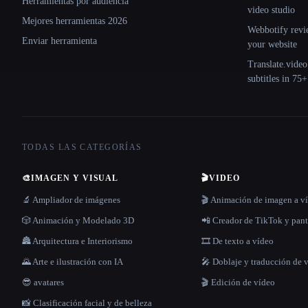
Herramientas por audiencia
video studio
Mejores herramientas 2026
Webbotify revi
Enviar herramienta
your website
Translate.video
subtitles in 75
TODAS LAS CATEGORÍAS
🎨
IMAGEN Y VISUAL
🎬
VIDEO
🔬 Ampliador de imágenes
🎬 Animación de imagen a v
🎲 Animación y Modelado 3D
📲 Creador de TikTok y pant
🏯 Arquitectura e Interiorismo
🎞️ De texto a vídeo
🌄 Arte e ilustración con IA
🎤 Doblaje y traducción de 
😎 avatares
🎬 Edición de vídeo
📸 Clasificación facial y de belleza