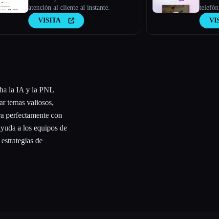
atención al cliente al instante.
telefó
median
VISITA
VI
cha la IA y la PNL
ar temas valiosos,
gra perfectamente con
yuda a los equipos de
 estrategias de