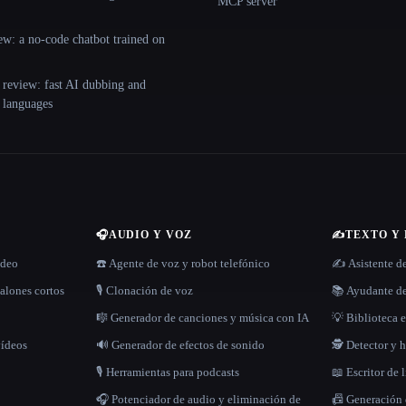
MCP server
ew: a no-code chatbot trained on
 review: fast AI dubbing and
+ languages
🎧
AUDIO Y VOZ
✍️
TEXTO Y
ídeo
☎️ Agente de voz y robot telefónico
✍️ Asistente d
alones cortos
🎙️ Clonación de voz
📚 Ayudante de
🎼 Generador de canciones y música con IA
💡 Biblioteca e
vídeos
🔊 Generador de efectos de sonido
🕵️ Detector y
🎙️ Herramientas para podcasts
📖 Escritor de 
🎧 Potenciador de audio y eliminación de
📠 Generación