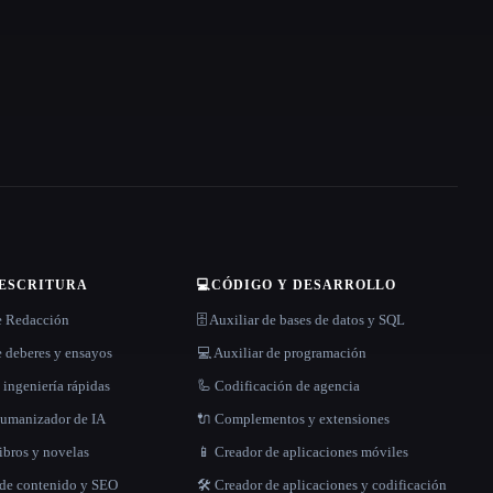
 ESCRITURA
💻
CÓDIGO Y DESARROLLO
e Redacción
🗄️ Auxiliar de bases de datos y SQL
 deberes y ensayos
💻 Auxiliar de programación
 ingeniería rápidas
🦾 Codificación de agencia
 humanizador de IA
🔌 Complementos y extensiones
libros y novelas
📱 Creador de aplicaciones móviles
 de contenido y SEO
🛠️ Creador de aplicaciones y codificación