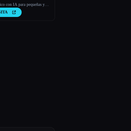
nico con IA para pequeñas y
as empresas.
SITA