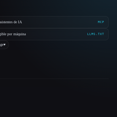
sistentes de IA
MCP
gible por máquina
LLMS.TXT
ge
▾