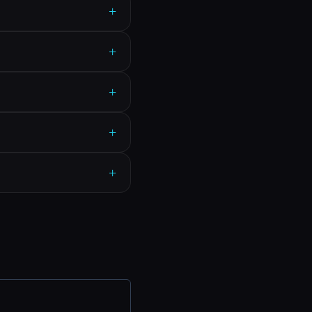
+
+
+
+
+