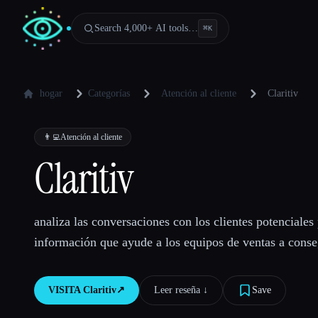
Search 4,000+ AI tools…
⌘
K
hogar
Categorías
Atención al cliente
Claritiv
👨‍💻
Atención al cliente
Claritiv
analiza las conversaciones con los clientes potenciales
información que ayude a los equipos de ventas a conse
VISITA
Claritiv
↗︎
Leer reseña ↓︎
Save