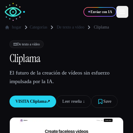
✦
Enviar con IA
hogar
Categorías
De texto a vídeo
Cliplama
✍️
🎨
Escritores
Diseñadores
🎞️
De texto a vídeo
Cliplama
💻
📈
Desarrolladores
Marketers
El futuro de la creación de vídeos sin esfuerzo
impulsada por la IA.
🎓
🎬
Estudiantes
Creadores
VISITA
Cliplama
↗︎
Leer reseña ↓︎
Save
Blog
Comparar herramientas