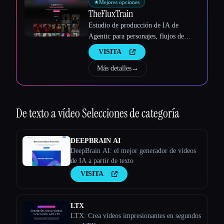
★
Mejores opciones
TheFluxTrain
Estudio de producción de IA de
Agentic para personajes, flujos de
trabajo y vídeos coherentes
VISITA
Más detalles
→
De texto a vídeo
Selecciones de categoría
DEEPBRAIN AI
DeepBrain AI: el mejor generador de vídeos
de IA a partir de texto
VISITA
LTX
LTX: Crea vídeos impresionantes en segundos