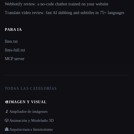
Webbotify review: a no-code chatbot trained on your website
Translate.video review: fast AI dubbing and subtitles in 75+ languages
PARA IA
llms.txt
llms-full.txt
MCP server
TODAS LAS CATEGORÍAS
🎨
IMAGEN Y VISUAL
🔬 Ampliador de imágenes
🎲 Animación y Modelado 3D
🏯 Arquitectura e Interiorismo