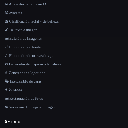
🌄 Arte e ilustración con IA
😎 avatares
📸 Clasificación facial y de belleza
🖌️ De texto a imagen
🖼️ Edición de imágenes
🪄 Eliminador de fondo
💧 Eliminador de marcas de agua
🪪 Generador de disparos a la cabeza
⚜️ Generador de logotipos
🎭 Intercambio de caras
👩‍🎤 Moda
🖼️ Restauración de fotos
🔁 Variación de imagen a imagen
🎬
VIDEO