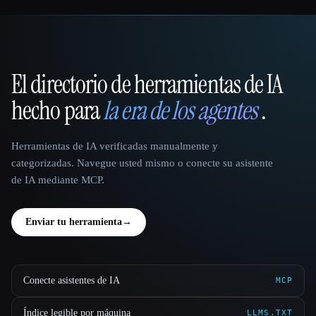
El directorio de herramientas de IA
That AI Collection
hecho para
la era de los agentes
.
Herramientas de IA verificadas manualmente y
categorizadas. Navegue usted mismo o conecte su asistente
de IA mediante MCP.
Enviar tu herramienta
→
Conecte asistentes de IA
MCP
Índice legible por máquina
LLMS.TXT