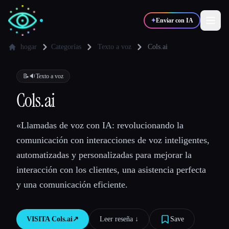
✦
Enviar con IA
hogar
Categorías
Texto a voz
Cols.ai
✍️
🎨
Escritores
Diseñadores
📝🔉
Texto a voz
Cols.ai
💻
📈
Desarrolladores
Marketers
«Llamadas de voz con IA: revolucionando la
comunicación con interacciones de voz inteligentes,
🎓
🎬
Estudiantes
Creadores
automatizadas y personalizadas para mejorar la
interacción con los clientes, una asistencia perfecta
y una comunicación eficiente.
Blog
VISITA
Cols.ai
↗︎
Leer reseña ↓︎
Save
Comparar herramientas