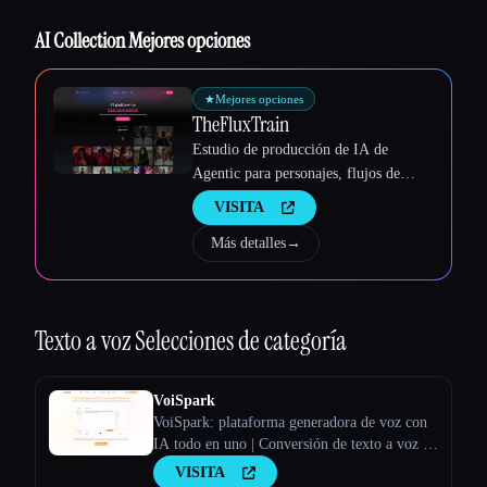
Esc
AI Collection Mejores opciones
★
Mejores opciones
TheFluxTrain
Estudio de producción de IA de
Agentic para personajes, flujos de
trabajo y vídeos coherentes
VISITA
Más detalles
→
Texto a voz
Selecciones de categoría
VoiSpark
VoiSpark: plataforma generadora de voz con
IA todo en uno | Conversión de texto a voz y
clonación de voz
VISITA