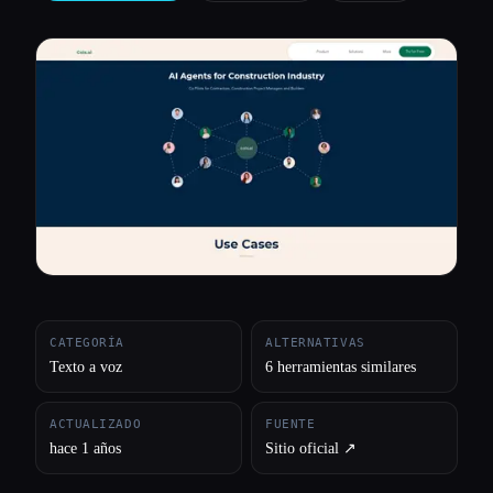
Todas las categorías
Acerca de
CATEGORÍA
ALTERNATIVAS
Texto a voz
6 herramientas similares
ACTUALIZADO
FUENTE
hace 1 años
Sitio oficial ↗︎