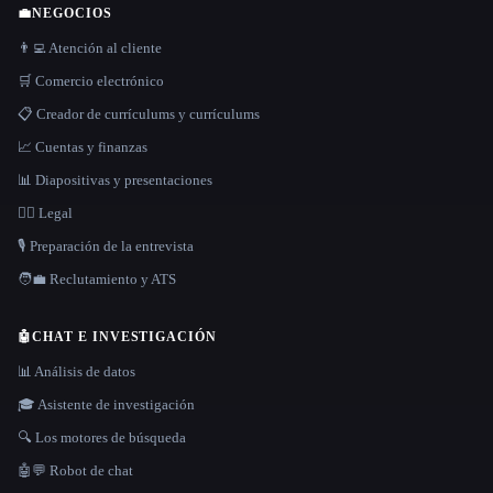
💼
NEGOCIOS
👨‍💻 Atención al cliente
🛒 Comercio electrónico
📋 Creador de currículums y currículums
📈 Cuentas y finanzas
📊 Diapositivas y presentaciones
👩‍⚖️ Legal
🎙️ Preparación de la entrevista
🧑‍💼 Reclutamiento y ATS
🤖
CHAT E INVESTIGACIÓN
📊 Análisis de datos
🎓 Asistente de investigación
🔍 Los motores de búsqueda
🤖💬 Robot de chat