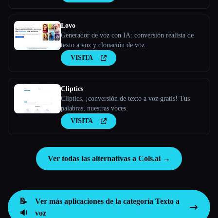
Lovo
Generador de voz con IA: conversión realista de
texto a voz y clonación de voz
VISITA
Cliptics
Cliptics, ¡conversión de texto a voz gratis! Tus
palabras, nuestras voces.
VISITA
Ver todas las alternativas a Cols.ai →
📝
Ver más aplicaciones de la categoría
Texto a
🔉
voz