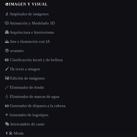
🎨
IMAGEN Y VISUAL
🔬 Ampliador de imágenes
🎲 Animación y Modelado 3D
🏯 Arquitectura e Interiorismo
🌄 Arte e ilustración con IA
😎 avatares
📸 Clasificación facial y de belleza
🖌️ De texto a imagen
🖼️ Edición de imágenes
🪄 Eliminador de fondo
💧 Eliminador de marcas de agua
🪪 Generador de disparos a la cabeza
⚜️ Generador de logotipos
🎭 Intercambio de caras
👩‍🎤 Moda