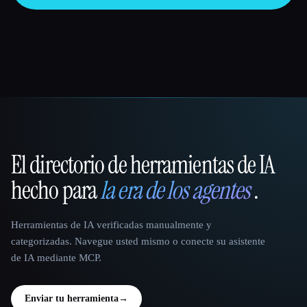
El directorio de herramientas de IA
That AI Collection
hecho para
la era de los agentes
.
Herramientas de IA verificadas manualmente y
categorizadas. Navegue usted mismo o conecte su asistente
de IA mediante MCP.
Enviar tu herramienta
→