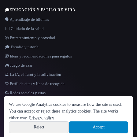
🎓
EDUCACIÓN Y ESTILO DE VIDA
🗣️ Aprendizaje de idiomas
👩‍⚕️ Cuidado de la salud
🎲 Entretenimiento y novedad
🎓 Estudio y tutoría
🎁 Ideas y recomendaciones para regalos
🎮 Juego de azar
🔮 La IA, el Tarot y la adivinación
💘 Perfil de citas y línea de recogida
💞 Redes sociales y citas
IDIOMA
We use Google Analytics cookies to measure how the site is used.
English
español
Français
Русский
简体中文
You can accept or reject these analytics cookies. The site works
Hindi
either way.
Privacy policy
.
© 2026 That AI Collection. Todos los derechos reservados.
·
Términos de servicios
·
Site information
política de privacidad
·
·
Built with Metatron ★
Reject
Accept
build de3d624c
Sign up