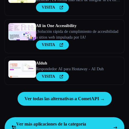
negocio
VISITA
All in One Accessibility
¡Solución rápida de cumplimiento de accesibilidad
a sitios web impulsada por IA!
VISITA
AIduh
Respondedor AI para Hostaway - AI Duh
VISITA
Ver todas las alternativas a CometAPI →
Ver más aplicaciones de la categoría
🔌