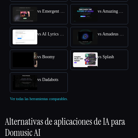
vs Emergent Drums
vs Amazing AI Radio
vs AI Lyrics Generator
vs Amadeus Code
vs Boomy
vs Splash
vs Dadabots
Ver todas las herramientas comparables.
Alternativas de aplicaciones de IA para
Domusic AI