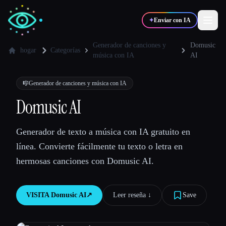
✦
Enviar con IA
Generador de canciones y
Domusic
hogar
Categorías
música con IA
AI
✍️
🎨
Escritores
Diseñadores
🎼
Generador de canciones y música con IA
Domusic AI
💻
📈
Desarrolladores
Marketers
Generador de texto a música con IA gratuito en
🎓
🎬
Estudiantes
Creadores
línea. Convierte fácilmente tu texto o letra en
hermosas canciones con Domusic AI.
VISITA
Domusic AI
↗︎
Leer reseña ↓︎
Save
Blog
Comparar herramientas