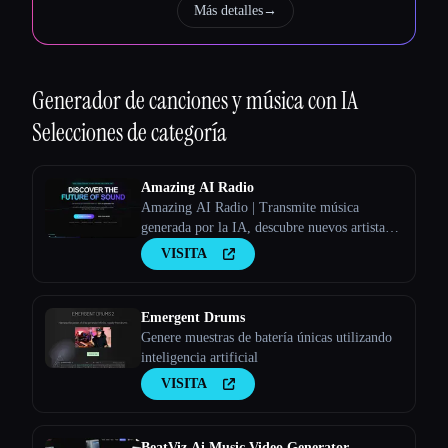
Más detalles
→
Generador de canciones y música con IA
Selecciones de categoría
Amazing AI Radio
Amazing AI Radio | Transmite música
generada por la IA, descubre nuevos artistas,
explora las listas y sube tus propias canciones
VISITA
a Amazing AI Radio.
Emergent Drums
Genere muestras de batería únicas utilizando
inteligencia artificial
VISITA
BeatViz Ai Music Video Generator