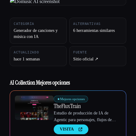
Todas las categorías
CATEGORÍA
ALTERNATIVAS
Acerca de
Generador de canciones y
6 herramientas similares
música con IA
ACTUALIZADO
FUENTE
hace 1 semanas
Sitio oficial ↗︎
AI Collection Mejores opciones
★
Mejores opciones
TheFluxTrain
Estudio de producción de IA de
Agentic para personajes, flujos de
trabajo y vídeos coherentes
Esc
VISITA