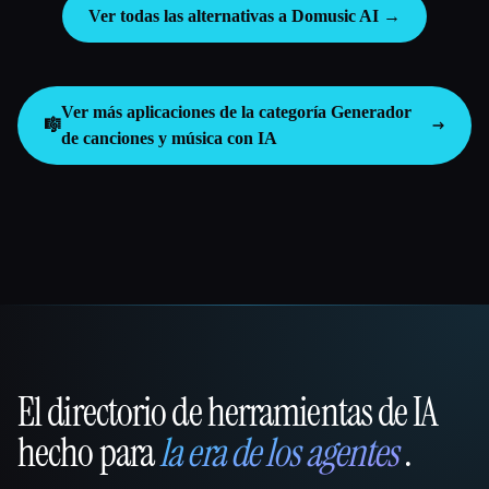
Ver todas las alternativas a Domusic AI →
Ver más aplicaciones de la categoría
Generador
🎼
de canciones y música con IA
El directorio de herramientas de IA
That AI Collection
hecho para
la era de los agentes
.