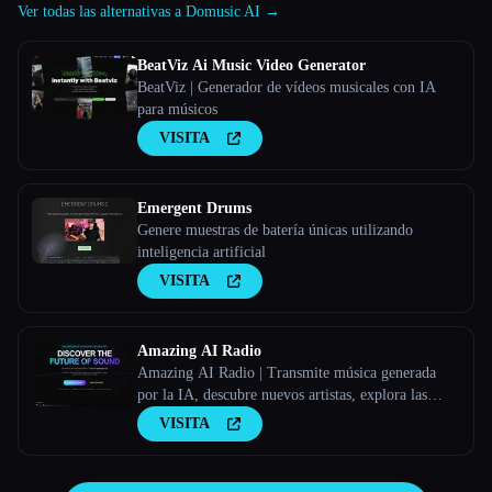
Ver todas las alternativas a Domusic AI →
BeatViz Ai Music Video Generator
BeatViz | Generador de vídeos musicales con IA
para músicos
VISITA
Emergent Drums
Genere muestras de batería únicas utilizando
inteligencia artificial
VISITA
Amazing AI Radio
Amazing AI Radio | Transmite música generada
por la IA, descubre nuevos artistas, explora las
listas y sube tus propias canciones a Amazing AI
VISITA
Radio.