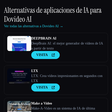
Alternativas de aplicaciones de IA para
Dovideo AI
Ver todas las alternativas a Dovideo AI →
DEEPBRAIN AI
DeepBrain AI: el mejor generador de vídeos de IA
a partir de texto
VISITA
LTX
LTX: Crea vídeos impresionantes en segundos con
LTX
VISITA
Make a Video
Make-A-Video es un sistema de IA de última