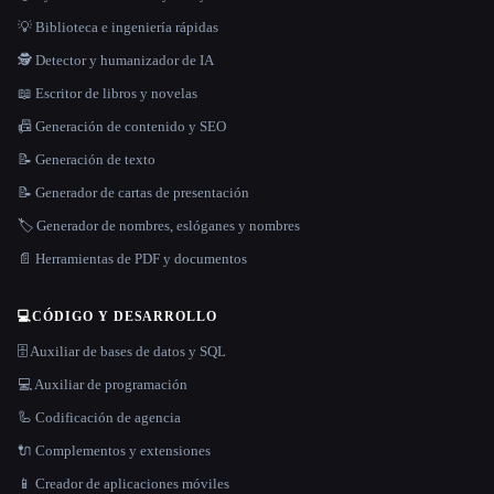
💡 Biblioteca e ingeniería rápidas
🕵️ Detector y humanizador de IA
📖 Escritor de libros y novelas
📠 Generación de contenido y SEO
📝 Generación de texto
📝 Generador de cartas de presentación
🏷️ Generador de nombres, eslóganes y nombres
📄 Herramientas de PDF y documentos
💻
CÓDIGO Y DESARROLLO
🗄️ Auxiliar de bases de datos y SQL
💻 Auxiliar de programación
🦾 Codificación de agencia
🔌 Complementos y extensiones
📱 Creador de aplicaciones móviles