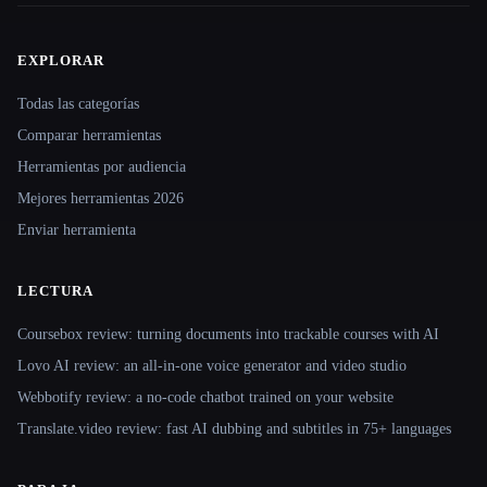
EXPLORAR
Site navigation
Todas las categorías
Comparar herramientas
Herramientas por audiencia
Mejores herramientas 2026
Enviar herramienta
LECTURA
Coursebox review: turning documents into trackable courses with AI
Lovo AI review: an all-in-one voice generator and video studio
Webbotify review: a no-code chatbot trained on your website
Translate.video review: fast AI dubbing and subtitles in 75+ languages