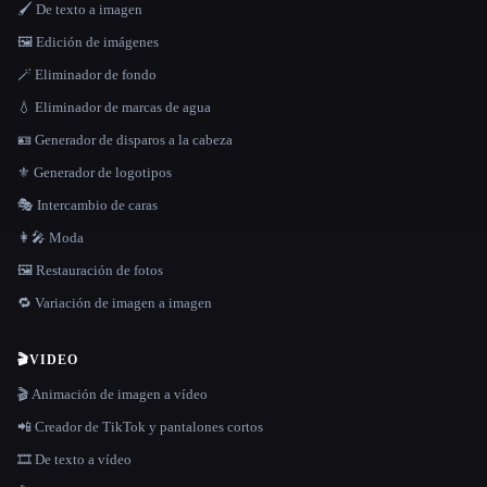
🖌️ De texto a imagen
🖼️ Edición de imágenes
🪄 Eliminador de fondo
💧 Eliminador de marcas de agua
🪪 Generador de disparos a la cabeza
⚜️ Generador de logotipos
🎭 Intercambio de caras
👩‍🎤 Moda
🖼️ Restauración de fotos
🔁 Variación de imagen a imagen
🎬
VIDEO
🎬 Animación de imagen a vídeo
📲 Creador de TikTok y pantalones cortos
🎞️ De texto a vídeo