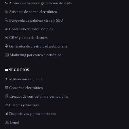
📞 Alcance de ventas y generación de leads
📧 Asistente de correo electrónico
🔍 Búsqueda de palabras clave y SEO
📣 Contenido de redes sociales
📇 CRM y datos de clientes
🪧 Generador de creatividad publicitaria
✉️ Marketing por correo electrónico
💼
NEGOCIOS
👨‍💻 Atención al cliente
🛒 Comercio electrónico
📋 Creador de currículums y currículums
📈 Cuentas y finanzas
📊 Diapositivas y presentaciones
👩‍⚖️ Legal