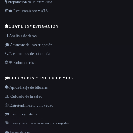
🎙️ Preparación de la entrevista
🧑‍💼 Reclutamiento y ATS
🤖
CHAT E INVESTIGACIÓN
📊 Análisis de datos
🎓 Asistente de investigación
🔍 Los motores de búsqueda
🤖💬 Robot de chat
🎓
EDUCACIÓN Y ESTILO DE VIDA
🗣️ Aprendizaje de idiomas
👩‍⚕️ Cuidado de la salud
🎲 Entretenimiento y novedad
🎓 Estudio y tutoría
🎁 Ideas y recomendaciones para regalos
🎮 Juego de azar