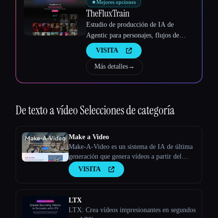
★
Mejores opciones
TheFluxTrain
Estudio de producción de IA de
Agentic para personajes, flujos de
trabajo y vídeos coherentes
VISITA
Más detalles
→
De texto a vídeo
Selecciones de categoría
Make a Video
Make-A-Video es un sistema de IA de última
generación que genera vídeos a partir del
texto.
VISITA
LTX
LTX: Crea vídeos impresionantes en segundos