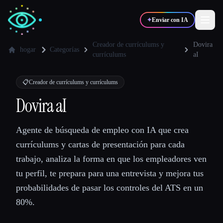
✦
Enviar con IA
Creador de currículums y
Dovira
hogar
Categorías
currículums
aI
✍️
🎨
Escritores
Diseñadores
📋
Creador de currículums y currículums
Dovira aI
💻
📈
Desarrolladores
Marketers
Agente de búsqueda de empleo con IA que crea
🎓
🎬
Estudiantes
Creadores
currículums y cartas de presentación para cada
trabajo, analiza la forma en que los empleadores ven
tu perfil, te prepara para una entrevista y mejora tus
probabilidades de pasar los controles del ATS en un
Blog
80%.
Comparar herramientas