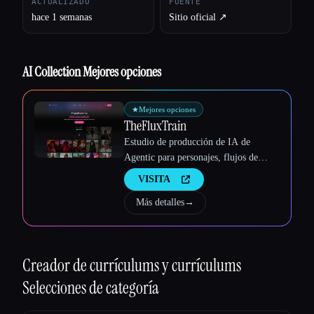
ACTUALIZADO
FUENTE
Esc
hace 1 semanas
Sitio oficial ↗︎
AI Collection Mejores opciones
★
Mejores opciones
TheFluxTrain
Estudio de producción de IA de
Agentic para personajes, flujos de
trabajo y vídeos coherentes
VISITA
Más detalles
→
Creador de currículums y currículums
Selecciones de categoría