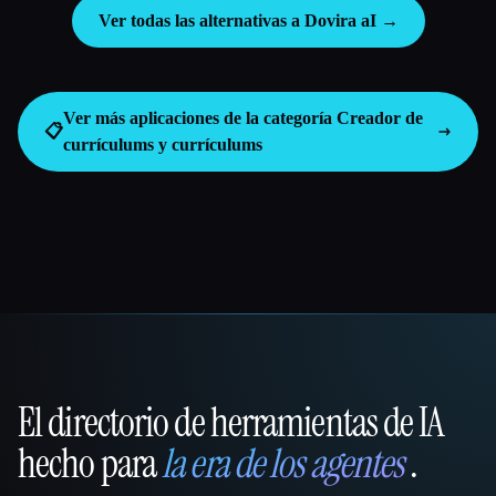
Ver todas las alternativas a Dovira aI →
Ver más aplicaciones de la categoría
Creador de
📋
currículums y currículums
El directorio de herramientas de IA
That AI Collection
hecho para
la era de los agentes
.