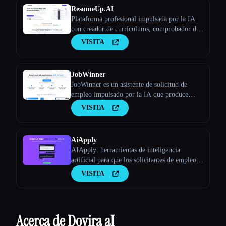
ResumeUp.AI
Plataforma profesional impulsada por la IA
con creador de currículums, comprobador de
ATS y optimizador de LinkedIn y mucho
VISITA
más. Consigue entrevistas más rápido con la
optimización de currículums mediante IA.
JobWinner
JobWinner es un asistente de solicitud de
empleo impulsado por la IA que produce
currículums, cartas de presentación y
VISITA
documentos de preparación para entrevistas
personalizados.
AiApply
AIApply: herramientas de inteligencia
artificial para que los solicitantes de empleo
creen la aplicación perfecta
VISITA
Acerca de Dovira aI