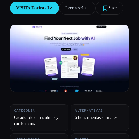
VISITA
Dovira aI
↗︎
Leer reseña ↓︎
Save
Todas las categorías
Acerca de
CATEGORÍA
ALTERNATIVAS
Creador de currículums y
6 herramientas similares
currículums