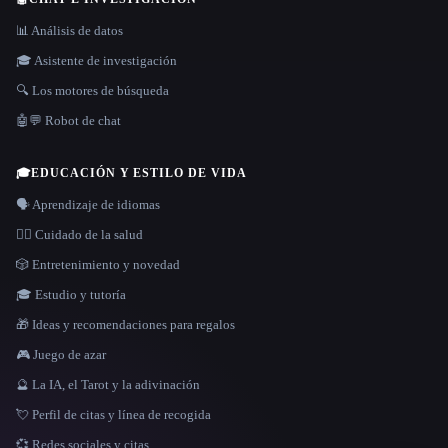
📊 Análisis de datos
🎓 Asistente de investigación
🔍 Los motores de búsqueda
🤖💬 Robot de chat
🎓
EDUCACIÓN Y ESTILO DE VIDA
🗣️ Aprendizaje de idiomas
👩‍⚕️ Cuidado de la salud
🎲 Entretenimiento y novedad
🎓 Estudio y tutoría
🎁 Ideas y recomendaciones para regalos
🎮 Juego de azar
🔮 La IA, el Tarot y la adivinación
💘 Perfil de citas y línea de recogida
💞 Redes sociales y citas