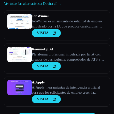
Ver todas las alternativas a Dovira aI →
JobWinner
JobWinner es un asistente de solicitud de empleo
impulsado por la IA que produce currículums,
cartas de presentación y documentos de preparación
VISITA
para entrevistas personalizados.
ResumeUp.AI
Plataforma profesional impulsada por la IA con
creador de currículums, comprobador de ATS y
optimizador de LinkedIn y mucho más. Consigue
VISITA
entrevistas más rápido con la optimización de
currículums mediante IA.
AiApply
AIApply: herramientas de inteligencia artificial
para que los solicitantes de empleo creen la
aplicación perfecta
VISITA