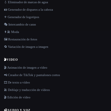
💧 Eliminador de marcas de agua
🪪 Generador de disparos a la cabeza
⚜️ Generador de logotipos
🎭 Intercambio de caras
👩‍🎤 Moda
🖼️ Restauración de fotos
🔁 Variación de imagen a imagen
🎬
VIDEO
🎬 Animación de imagen a vídeo
📲 Creador de TikTok y pantalones cortos
🎞️ De texto a vídeo
🎤 Doblaje y traducción de vídeos
🎬 Edición de vídeo
🎧
AUDIO Y VOZ