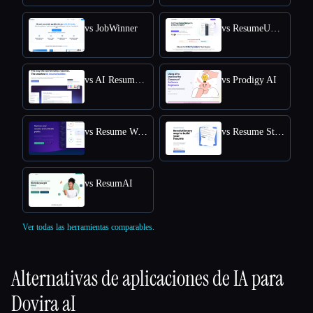
vs JobWinner
vs ResumeUp.AI
vs AI Resume Editor
vs Prodigy AI
vs Resume Worded
vs Resume Studio
vs ResumAI
Ver todas las herramientas comparables.
Alternativas de aplicaciones de IA para
Dovira aI