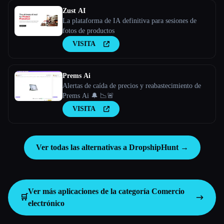
Zust AI
La plataforma de IA definitiva para sesiones de
fotos de productos
VISITA
Prems Ai
Alertas de caída de precios y reabastecimiento de
Prems Ai 🔔 📉🚨
VISITA
Ver todas las alternativas a DropshipHunt →
Ver más aplicaciones de la categoría
Comercio
🛒
electrónico