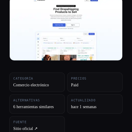
Todas las categorías
Acerca de
CATEGORÍA
PRECIOS
Comercio electrónico
Paid
ALTERNATIVAS
ACTUALIZADO
6 herramientas similares
hace 1 semanas
FUENTE
Sitio oficial ↗︎