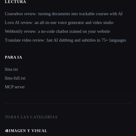
LECTURA
Coursebox review: turning documents into trackable courses with AI
Lovo AI review: an all-in-one voice generator and video studio
Webbotify review: a no-code chatbot trained on your website
Translate.video review: fast AI dubbing and subtitles in 75+ languages
PARA IA
llms.txt
llms-full.txt
MCP server
TODAS LAS CATEGORÍAS
🎨
IMAGEN Y VISUAL