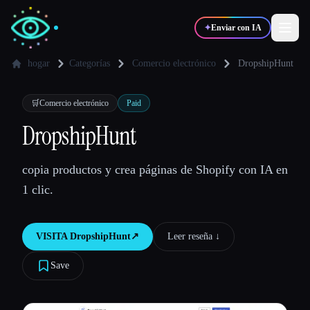
✦
Enviar con IA
hogar
Categorías
Comercio electrónico
DropshipHunt
✍️
🎨
Escritores
Diseñadores
🛒
Comercio electrónico
Paid
DropshipHunt
💻
📈
Desarrolladores
Marketers
copia productos y crea páginas de Shopify con IA en
1 clic.
🎓
🎬
Estudiantes
Creadores
VISITA
DropshipHunt
↗︎
Leer reseña ↓︎
Save
Blog
Comparar herramientas