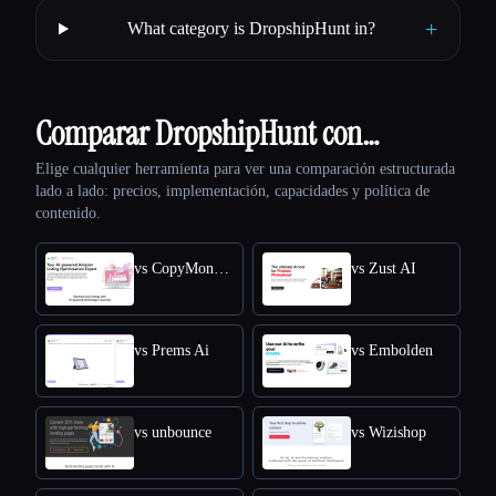
+
What category is DropshipHunt in?
Comparar DropshipHunt con…
Elige cualquier herramienta para ver una comparación estructurada
lado a lado: precios, implementación, capacidades y política de
contenido.
vs CopyMonkey
vs Zust AI
vs Prems Ai
vs Embolden
vs unbounce
vs Wizishop