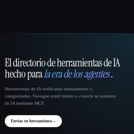
El directorio de herramientas de IA
That AI Collection
hecho para
la era de los agentes
.
Herramientas de IA verificadas manualmente y
categorizadas. Navegue usted mismo o conecte su asistente
de IA mediante MCP.
Enviar tu herramienta
→