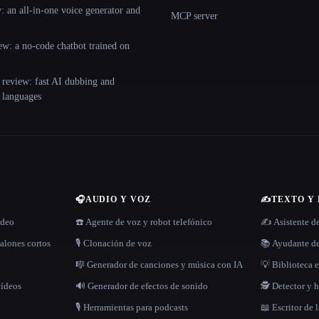
 an all-in-one voice generator and
MCP server
ew: a no-code chatbot trained on
 review: fast AI dubbing and
+ languages
🎧
AUDIO Y VOZ
✍️
TEXTO Y
ídeo
☎️ Agente de voz y robot telefónico
✍️ Asistente d
alones cortos
🎙️ Clonación de voz
📚 Ayudante de
🎼 Generador de canciones y música con IA
💡 Biblioteca e
vídeos
🔊 Generador de efectos de sonido
🕵️ Detector y
🎙️ Herramientas para podcasts
📖 Escritor de 