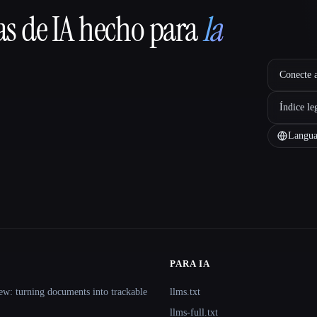
as de IA hecho para
la
Conecte a
Índice le
Langua
PARA IA
ew: turning documents into trackable
llms.txt
llms-full.txt