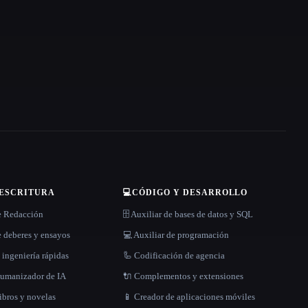
 ESCRITURA
💻
CÓDIGO Y DESARROLLO
e Redacción
🗄️ Auxiliar de bases de datos y SQL
 deberes y ensayos
💻 Auxiliar de programación
 ingeniería rápidas
🦾 Codificación de agencia
 humanizador de IA
🔌 Complementos y extensiones
libros y novelas
📱 Creador de aplicaciones móviles