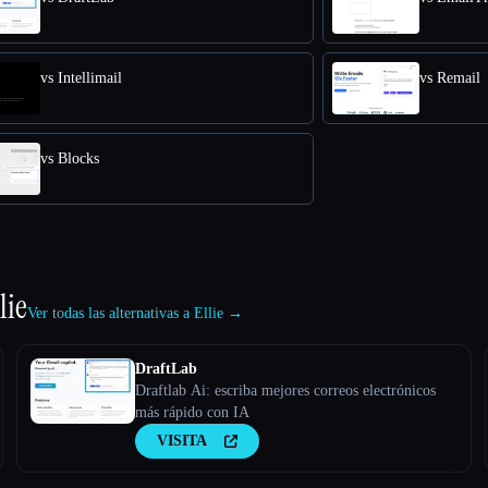
vs Intellimail
vs Remail
vs Blocks
lie
Ver todas las alternativas a Ellie →
DraftLab
Draftlab Ai: escriba mejores correos electrónicos
más rápido con IA
VISITA