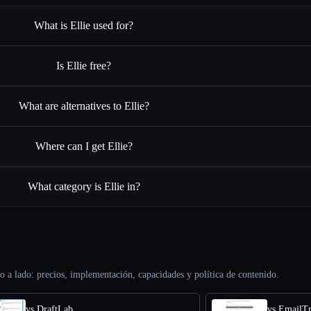
What is Ellie used for?
Is Ellie free?
What are alternatives to Ellie?
Where can I get Ellie?
What category is Ellie in?
o a lado: precios, implementación, capacidades y política de contenido.
vs DraftLab
vs EmailTr