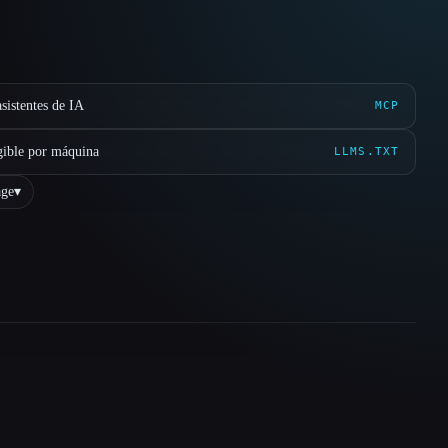
sistentes de IA
MCP
gible por máquina
LLMS.TXT
ge
▾