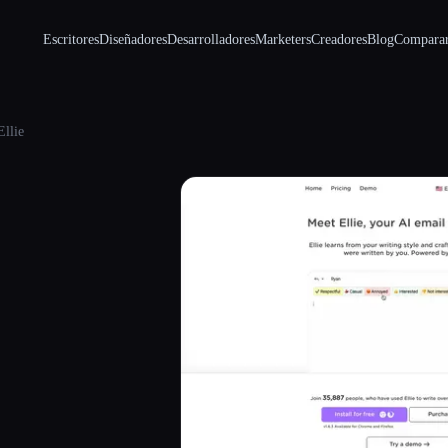
Escritores
Diseñadores
Desarrolladores
Marketers
Creadores
Blog
Compara
Ellie