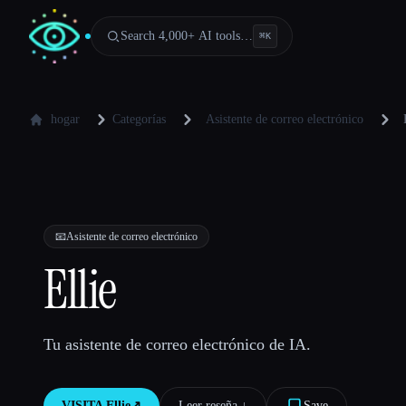
Search 4,000+ AI tools…
⌘
K
hogar
Categorías
Asistente de correo electrónico
📧
Asistente de correo electrónico
Ellie
Tu asistente de correo electrónico de IA.
VISITA
Ellie
↗︎
Leer reseña ↓︎
Save