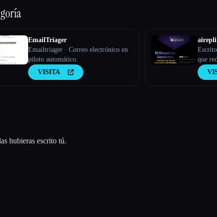
egoría
EmailTriager
airepli
Emailtriager · Correo electrónico en
Escrito
piloto automático.
que red
correo
VISITA
VI
resalta
respues
context
IA con
de 50
as hubieras escrito tú.