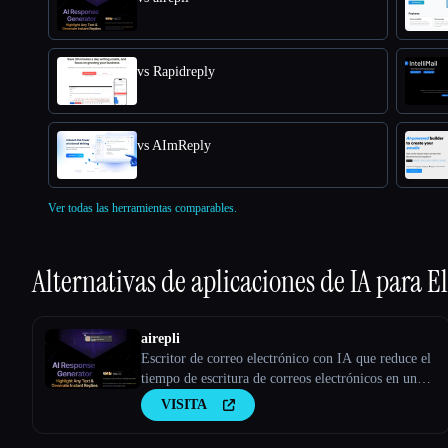
vs Rapidreply
vs AImReply
Ver todas las herramientas comparables.
Alternativas de aplicaciones de IA para
El
airepli
Escritor de correo electrónico con IA que reduce el
tiempo de escritura de correos electrónicos en un
50%, resalta el correo electrónico y genera
VISITA
respuestas instantáneas ricas en contexto,
aprendizaje por patrones, IA con tecnología GPT-4,