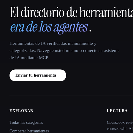
El directorio de herramient
That AI Collection
era de los agentes
.
Herramientas de IA verificadas manualmente y
categorizadas. Navegue usted mismo o conecte su asistente
de IA mediante MCP.
Enviar tu herramienta
→
EXPLORAR
LECTURA
Site navigation
Todas las categorías
Coursebox revi
courses with AI
Comparar herramientas