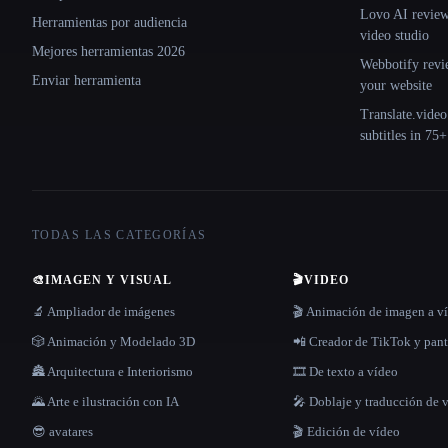
Lovo AI review:
Herramientas por audiencia
video studio
Mejores herramientas 2026
Webbotify revi
Enviar herramienta
your website
Translate.video
subtitles in 75
TODAS LAS CATEGORÍAS
🎨
IMAGEN Y VISUAL
🎬
VIDEO
🔬 Ampliador de imágenes
🎬 Animación de imagen a v
🎲 Animación y Modelado 3D
📲 Creador de TikTok y pant
🏯 Arquitectura e Interiorismo
🎞️ De texto a vídeo
🌄 Arte e ilustración con IA
🎤 Doblaje y traducción de 
😎 avatares
🎬 Edición de vídeo