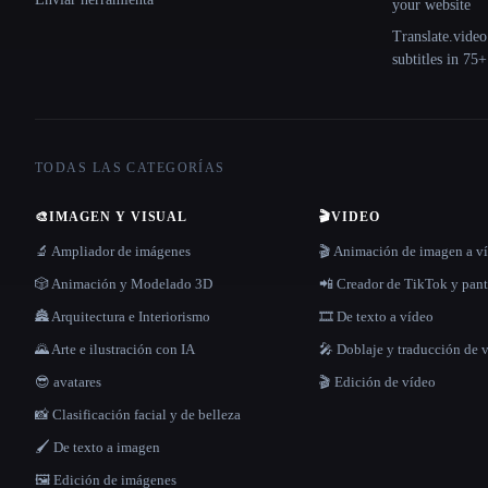
your website
Translate.video
subtitles in 75
TODAS LAS CATEGORÍAS
🎨
IMAGEN Y VISUAL
🎬
VIDEO
🔬 Ampliador de imágenes
🎬 Animación de imagen a v
🎲 Animación y Modelado 3D
📲 Creador de TikTok y pant
🏯 Arquitectura e Interiorismo
🎞️ De texto a vídeo
🌄 Arte e ilustración con IA
🎤 Doblaje y traducción de 
😎 avatares
🎬 Edición de vídeo
📸 Clasificación facial y de belleza
🖌️ De texto a imagen
🖼️ Edición de imágenes