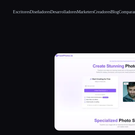
Escritores
Diseñadores
Desarrolladores
Marketers
Creadores
Blog
Compara