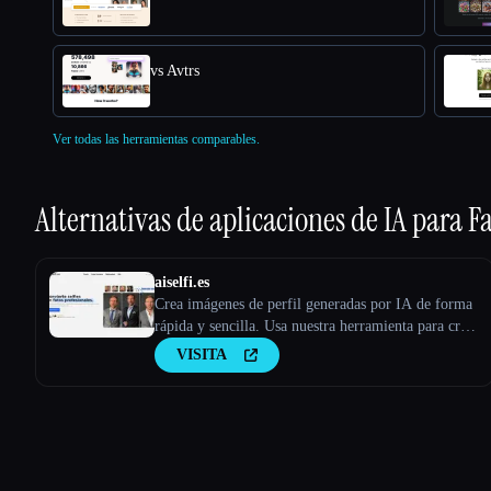
vs Avtrs
Ver todas las herramientas comparables.
Alternativas de aplicaciones de IA para
Fa
aiselfi.es
Crea imágenes de perfil generadas por IA de forma
rápida y sencilla. Usa nuestra herramienta para crear
imágenes de perfil de IA personalizadas y gratuitas
VISITA
en cuestión de minutos. Pruébalo → aiselfi.es