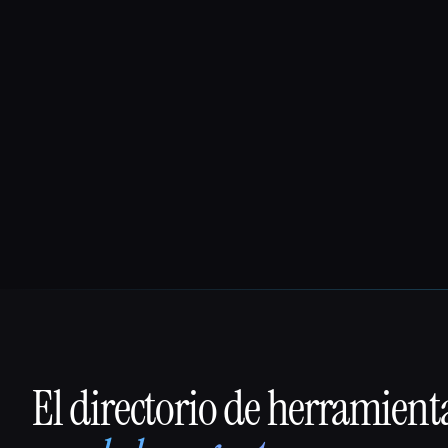
El directorio de herramient
That AI Collection