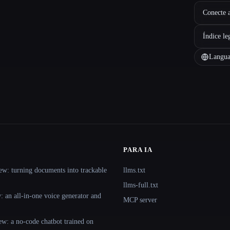
Conecte a
Índice le
Langua
PARA IA
ew: turning documents into trackable
llms.txt
llms-full.txt
 an all-in-one voice generator and
MCP server
ew: a no-code chatbot trained on