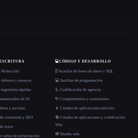
 ESCRITURA
💻
CÓDIGO Y DESARROLLO
e Redacción
🗄️ Auxiliar de bases de datos y SQL
 deberes y ensayos
💻 Auxiliar de programación
 ingeniería rápidas
🦾 Codificación de agencia
 humanizador de IA
🔌 Complementos y extensiones
libros y novelas
📱 Creador de aplicaciones móviles
 de contenido y SEO
🛠️ Creador de aplicaciones y codificación
Vibe
de texto
🕸 Diseño web
e cartas de presentación