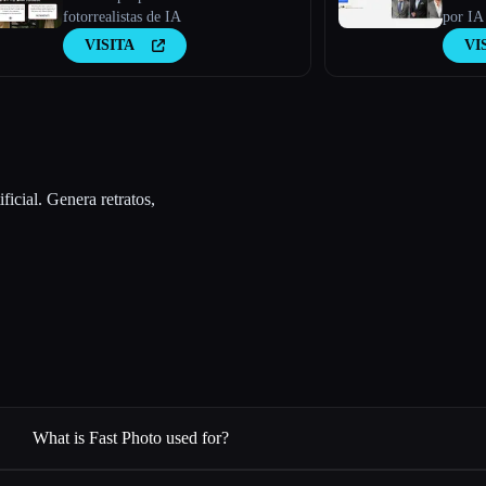
fotorrealistas de IA
por IA 
Usa nu
VISITA
VI
imágen
persona
de min
ficial. Genera retratos,
What is Fast Photo used for?