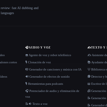
 review: fast AI dubbing and
+ languages
🎧
AUDIO Y VOZ
✍️
TEXTO Y
ídeo
☎️ Agente de voz y robot telefónico
✍️ Asistente d
alones cortos
🎙️ Clonación de voz
📚 Ayudante de
🎼 Generador de canciones y música con IA
💡 Biblioteca e
vídeos
🔊 Generador de efectos de sonido
🕵️ Detector y
🎙️ Herramientas para podcasts
📖 Escritor de 
🎧 Potenciador de audio y eliminación de
📠 Generación
voz
📝 Generación 
📝🔉 Texto a voz
📝 Generador d