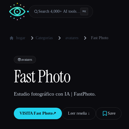
Search 4,000+ AI tools…
⌘
K
hogar
Categorías
avatares
Fast Photo
😎
avatares
Fast Photo
Estudio fotográfico con IA | FastPhoto.
VISITA
Fast Photo
↗︎
Leer reseña ↓︎
Save