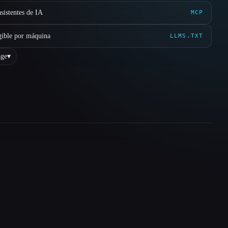
sistentes de IA
MCP
gible por máquina
LLMS.TXT
ge
▾