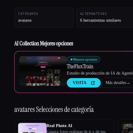
CATEGORÍA
ALTERNATIVAS
avatares
6 herramientas similares
Esc
AI Collection Mejores opciones
★
Mejores opciones
TheFluxTrain
Estudio de producción de IA de Agentic
VISITA
Más detalles
→
avatares
Selecciones de categoría
Real Photo AI
Genera fotos realistas de ti y de tus