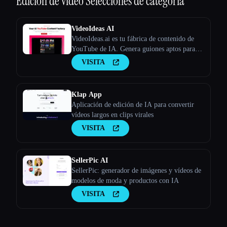
Edición de vídeo
Selecciones de categoría
VideoIdeas AI
VideoIdeas.ai es tu fábrica de contenido de
YouTube de IA. Genera guiones aptos para
hacer virus, nuevas ideas de vídeo y contenido
VISITA
atractivo en cuestión de minutos.
Klap App
Aplicación de edición de IA para convertir
vídeos largos en clips virales
VISITA
SellerPic AI
SellerPic: generador de imágenes y vídeos de
modelos de moda y productos con IA
VISITA