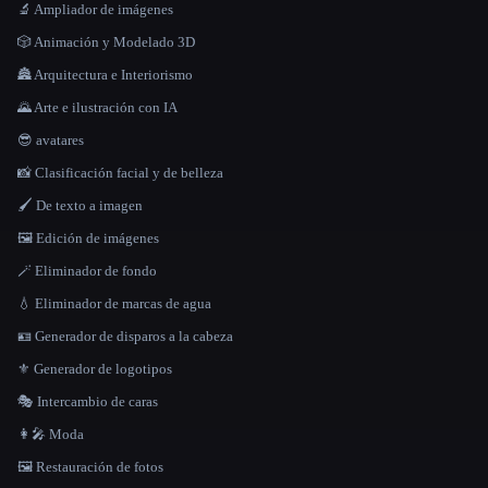
🔬 Ampliador de imágenes
🎲 Animación y Modelado 3D
🏯 Arquitectura e Interiorismo
🌄 Arte e ilustración con IA
😎 avatares
📸 Clasificación facial y de belleza
🖌️ De texto a imagen
🖼️ Edición de imágenes
🪄 Eliminador de fondo
💧 Eliminador de marcas de agua
🪪 Generador de disparos a la cabeza
⚜️ Generador de logotipos
🎭 Intercambio de caras
👩‍🎤 Moda
🖼️ Restauración de fotos