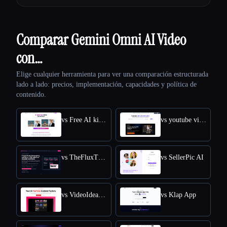
Comparar Gemini Omni AI Video
con…
Elige cualquier herramienta para ver una comparación estructurada
lado a lado: precios, implementación, capacidades y política de
contenido.
vs Free AI kissing video generator
vs youtube video downloader
vs TheFluxTrain
vs SellerPic AI
vs VideoIdeas AI
vs Klap App