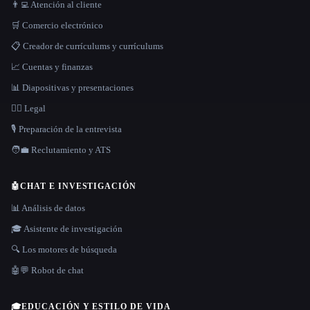
👨‍💻 Atención al cliente
🛒 Comercio electrónico
📋 Creador de currículums y currículums
📈 Cuentas y finanzas
📊 Diapositivas y presentaciones
👩‍⚖️ Legal
🎙️ Preparación de la entrevista
🧑‍💼 Reclutamiento y ATS
🤖
CHAT E INVESTIGACIÓN
📊 Análisis de datos
🎓 Asistente de investigación
🔍 Los motores de búsqueda
🤖💬 Robot de chat
🎓
EDUCACIÓN Y ESTILO DE VIDA