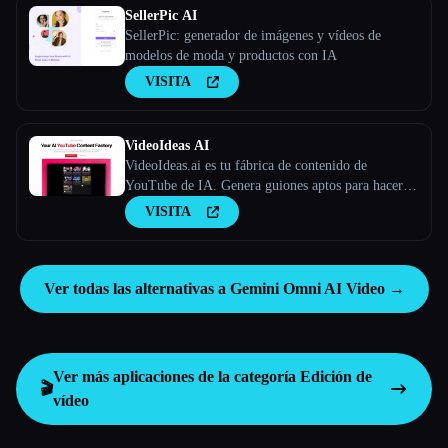
SellerPic AI
SellerPic: generador de imágenes y vídeos de
modelos de moda y productos con IA
VISITA
VideoIdeas AI
VideoIdeas.ai es tu fábrica de contenido de
YouTube de IA. Genera guiones aptos para hacer
virus, nuevas ideas de vídeo y contenido atractivo
VISITA
en cuestión de minutos.
Ver todas las alternativas a Gemini Omni AI Video →
Ver más aplicaciones de la categoría
Edición de
🎬
vídeo