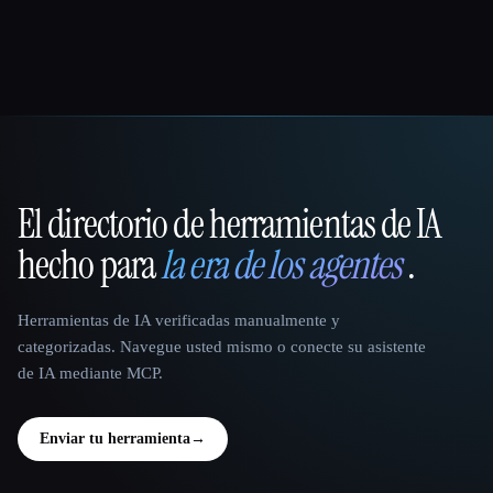
El directorio de herramientas de IA
That AI Collection
hecho para
la era de los agentes
.
Herramientas de IA verificadas manualmente y
categorizadas. Navegue usted mismo o conecte su asistente
de IA mediante MCP.
Enviar tu herramienta
→