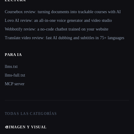
Coursebox review: turning documents into trackable courses with AI
Lovo AI review: an all-in-one voice generator and video studio
Webbotify review: a no-code chatbot trained on your website
Translate.video review: fast AI dubbing and subtitles in 75+ languages
PARA IA
llms.txt
llms-full.txt
MCP server
TODAS LAS CATEGORÍAS
🎨
IMAGEN Y VISUAL