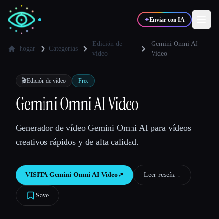
✦
Enviar con IA
Edición de
Gemini Omni AI
hogar
Categorías
vídeo
Video
✍️
🎨
Escritores
Diseñadores
🎬
Edición de vídeo
Free
Gemini Omni AI Video
💻
📈
Desarrolladores
Marketers
Generador de vídeo Gemini Omni AI para vídeos
🎓
🎬
Estudiantes
Creadores
creativos rápidos y de alta calidad.
VISITA
Gemini Omni AI Video
↗︎
Leer reseña ↓︎
Blog
Save
Comparar herramientas