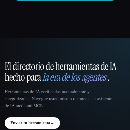
El directorio de herramientas de IA
That AI Collection
hecho para
la era de los agentes
.
Herramientas de IA verificadas manualmente y
categorizadas. Navegue usted mismo o conecte su asistente
de IA mediante MCP.
Enviar tu herramienta
→