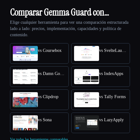
Comparar Gemma Guard con…
Elige cualquier herramienta para ver una comparación estructurada
lado a lado: precios, implementación, capacidades y política de
contenido.
vs Coursebox
vs SvelteLaunch
vs Damn Good Tools
vs IndexApps
vs Clipdrop
vs Tally Forms
vs Sona
vs LazyApply
Ver todas las herramientas comparables.