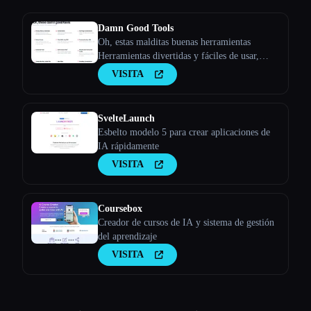
Damn Good Tools
Oh, estas malditas buenas herramientas
Herramientas divertidas y fáciles de usar,
gratuitas (y de código abierto).
VISITA
SvelteLaunch
Esbelto modelo 5 para crear aplicaciones de
IA rápidamente
VISITA
Coursebox
Creador de cursos de IA y sistema de gestión
del aprendizaje
VISITA