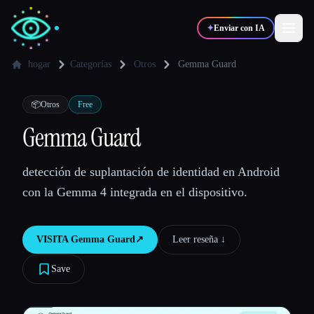
✦
Enviar con IA
hogar
Categorías
Otros
Gemma Guard
✍️
🎨
Escritores
Diseñadores
📦
Otros
Free
Gemma Guard
💻
📈
Desarrolladores
Marketers
detección de suplantación de identidad en Android
con la Gemma 4 integrada en el dispositivo.
🎓
🎬
Estudiantes
Creadores
VISITA
Gemma Guard
↗︎
Leer reseña ↓︎
Save
Blog
Comparar herramientas