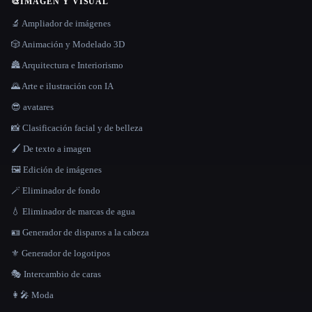
🎨
IMAGEN Y VISUAL
🔬 Ampliador de imágenes
🎲 Animación y Modelado 3D
🏯 Arquitectura e Interiorismo
🌄 Arte e ilustración con IA
😎 avatares
📸 Clasificación facial y de belleza
🖌️ De texto a imagen
🖼️ Edición de imágenes
🪄 Eliminador de fondo
💧 Eliminador de marcas de agua
🪪 Generador de disparos a la cabeza
⚜️ Generador de logotipos
🎭 Intercambio de caras
👩‍🎤 Moda