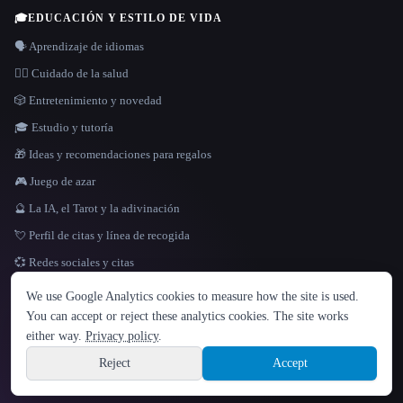
🎓
EDUCACIÓN Y ESTILO DE VIDA
🗣️ Aprendizaje de idiomas
👩‍⚕️ Cuidado de la salud
🎲 Entretenimiento y novedad
🎓 Estudio y tutoría
🎁 Ideas y recomendaciones para regalos
🎮 Juego de azar
🔮 La IA, el Tarot y la adivinación
💘 Perfil de citas y línea de recogida
💞 Redes sociales y citas
IDIOMA
We use Google Analytics cookies to measure how the site is used.
English
español
Français
Русский
简体中文
You can accept or reject these analytics cookies. The site works
Hindi
either way.
Privacy policy
.
© 2026 That AI Collection. Todos los derechos reservados.
·
Términos de servicios
·
Site information
política de privacidad
·
·
Built with Metatron ★
Reject
Accept
build de3d624c
Sign up