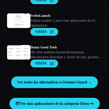
VISITA
SvelteLaunch
Esbelto modelo 5 para crear aplicaciones de IA
rápidamente
VISITA
Damn Good Tools
Oh, estas malditas buenas herramientas
Herramientas divertidas y fáciles de usar, gratuitas
(y de código abierto).
VISITA
Ver todas las alternativas a Gemma Guard →
📦
Ver más aplicaciones de la categoría
Otros