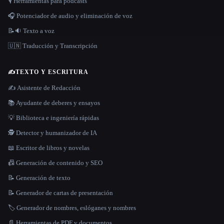
🎙️ Herramientas para podcasts
🎧 Potenciador de audio y eliminación de voz
📝🔉 Texto a voz
🇺🇳 Traducción y Transcripción
✍️
TEXTO Y ESCRITURA
✍️ Asistente de Redacción
📚 Ayudante de deberes y ensayos
💡 Biblioteca e ingeniería rápidas
🕵️ Detector y humanizador de IA
📖 Escritor de libros y novelas
📠 Generación de contenido y SEO
📝 Generación de texto
📝 Generador de cartas de presentación
🏷️ Generador de nombres, eslóganes y nombres
📄 Herramientas de PDF y documentos