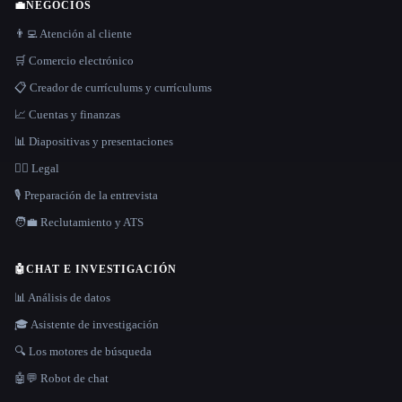
💼
NEGOCIOS
👨‍💻 Atención al cliente
🛒 Comercio electrónico
📋 Creador de currículums y currículums
📈 Cuentas y finanzas
📊 Diapositivas y presentaciones
👩‍⚖️ Legal
🎙️ Preparación de la entrevista
🧑‍💼 Reclutamiento y ATS
🤖
CHAT E INVESTIGACIÓN
📊 Análisis de datos
🎓 Asistente de investigación
🔍 Los motores de búsqueda
🤖💬 Robot de chat