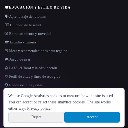
🎓
EDUCACIÓN Y ESTILO DE VIDA
🗣️ Aprendizaje de idiomas
👩‍⚕️ Cuidado de la salud
🎲 Entretenimiento y novedad
🎓 Estudio y tutoría
🎁 Ideas y recomendaciones para regalos
🎮 Juego de azar
🔮 La IA, el Tarot y la adivinación
💘 Perfil de citas y línea de recogida
💞 Redes sociales y citas
IDIOMA
We use Google Analytics cookies to measure how the site is used.
English
español
Français
Русский
简体中文
You can accept or reject these analytics cookies. The site works
Hindi
either way.
Privacy policy
.
© 2026 That AI Collection. Todos los derechos reservados.
·
Términos de servicios
·
Site information
política de privacidad
·
·
Built with Metatron ★
Reject
Accept
build de3d624c
Sign up