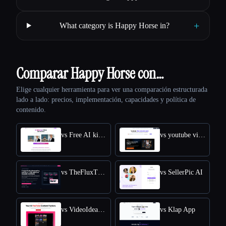
+
What category is Happy Horse in?
Comparar Happy Horse con…
Elige cualquier herramienta para ver una comparación estructurada
lado a lado: precios, implementación, capacidades y política de
contenido.
vs Free AI kissing video generator
vs youtube video downloader
vs TheFluxTrain
vs SellerPic AI
vs VideoIdeas AI
vs Klap App