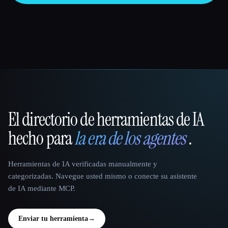
El directorio de herramientas de IA
That AI Collection
hecho para
la era de los agentes
.
Herramientas de IA verificadas manualmente y
categorizadas. Navegue usted mismo o conecte su asistente
de IA mediante MCP.
Enviar tu herramienta
→