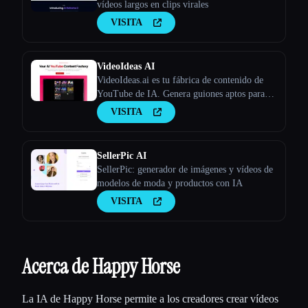
vídeos largos en clips virales
VISITA
VideoIdeas AI
VideoIdeas.ai es tu fábrica de contenido de
YouTube de IA. Genera guiones aptos para
hacer virus, nuevas ideas de vídeo y contenido
VISITA
atractivo en cuestión de minutos.
SellerPic AI
SellerPic: generador de imágenes y vídeos de
modelos de moda y productos con IA
VISITA
Acerca de Happy Horse
La IA de Happy Horse permite a los creadores crear vídeos