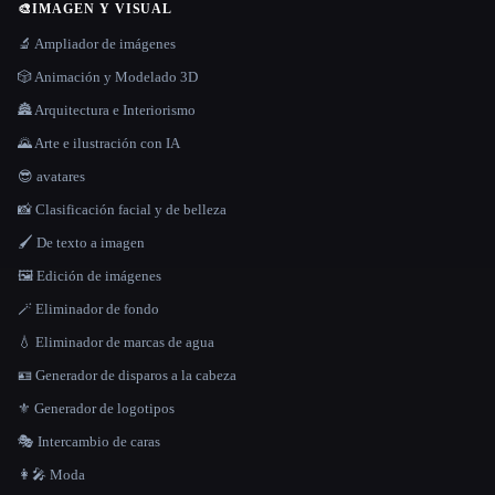
🎨
IMAGEN Y VISUAL
🔬 Ampliador de imágenes
🎲 Animación y Modelado 3D
🏯 Arquitectura e Interiorismo
🌄 Arte e ilustración con IA
😎 avatares
📸 Clasificación facial y de belleza
🖌️ De texto a imagen
🖼️ Edición de imágenes
🪄 Eliminador de fondo
💧 Eliminador de marcas de agua
🪪 Generador de disparos a la cabeza
⚜️ Generador de logotipos
🎭 Intercambio de caras
👩‍🎤 Moda