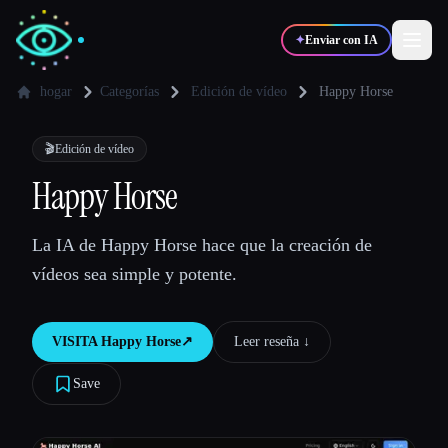
✦
Enviar con IA
hogar
Categorías
Edición de vídeo
Happy Horse
✍️
🎨
Escritores
Diseñadores
🎬
Edición de vídeo
Happy Horse
💻
📈
Desarrolladores
Marketers
La IA de Happy Horse hace que la creación de
vídeos sea simple y potente.
🎓
🎬
Estudiantes
Creadores
VISITA
Happy Horse
↗︎
Leer reseña ↓︎
Save
Blog
Comparar herramientas