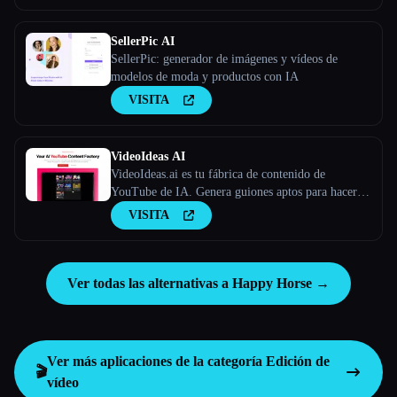
SellerPic AI
SellerPic: generador de imágenes y vídeos de
modelos de moda y productos con IA
VISITA
VideoIdeas AI
VideoIdeas.ai es tu fábrica de contenido de
YouTube de IA. Genera guiones aptos para hacer
virus, nuevas ideas de vídeo y contenido atractivo
VISITA
en cuestión de minutos.
Ver todas las alternativas a Happy Horse →
Ver más aplicaciones de la categoría
Edición de
🎬
vídeo