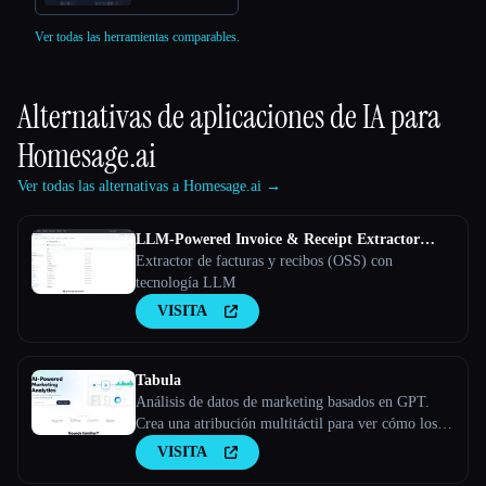
Ver todas las herramientas comparables.
Alternativas de aplicaciones de IA para
Homesage.ai
Ver todas las alternativas a Homesage.ai →
LLM-Powered Invoice & Receipt Extractor
(OSS)
Extractor de facturas y recibos (OSS) con
tecnología LLM
VISITA
Tabula
Análisis de datos de marketing basados en GPT.
Crea una atribución multitáctil para ver cómo los
diferentes canales de marketing trabajan juntos para
VISITA
convertir clientes potenciales en clientes