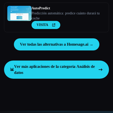
AutoPredict
Predicción automática: predice cuánto durará tu
coche
VISITA
Ver todas las alternativas a Homesage.ai →
Ver más aplicaciones de la categoría
Análisis de
📊
datos