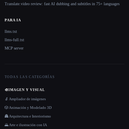
Translate.video review: fast AI dubbing and subtitles in 75+ languages
PARA IA
llms.txt
llms-full.txt
MCP server
TODAS LAS CATEGORÍAS
🎨
IMAGEN Y VISUAL
🔬 Ampliador de imágenes
🎲 Animación y Modelado 3D
🏯 Arquitectura e Interiorismo
🌄 Arte e ilustración con IA