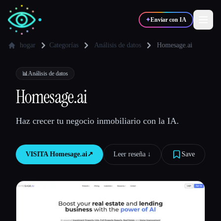
✦
Enviar con IA
hogar
Categorías
Análisis de datos
Homesage.ai
✍️
🎨
Escritores
Diseñadores
📊
Análisis de datos
Homesage.ai
💻
📈
Desarrolladores
Marketers
Haz crecer tu negocio inmobiliario con la IA.
🎓
🎬
Estudiantes
Creadores
VISITA
Homesage.ai
↗︎
Leer reseña ↓︎
Save
Blog
Comparar herramientas