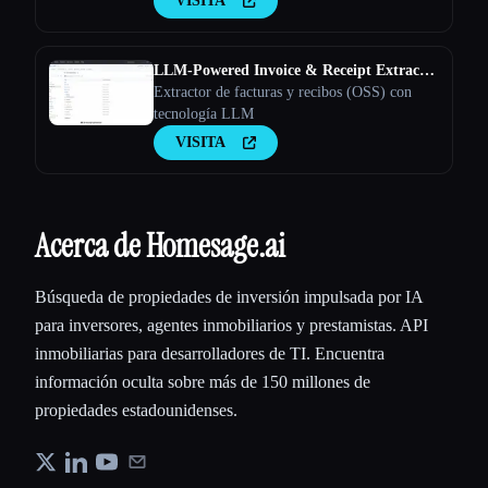
VISITA
trabajan juntos para convertir clientes
potenciales en clientes
LLM-Powered Invoice & Receipt Extractor
(OSS)
Extractor de facturas y recibos (OSS) con
tecnología LLM
VISITA
Acerca de Homesage.ai
Búsqueda de propiedades de inversión impulsada por IA
para inversores, agentes inmobiliarios y prestamistas. API
inmobiliarias para desarrolladores de TI. Encuentra
información oculta sobre más de 150 millones de
propiedades estadounidenses.