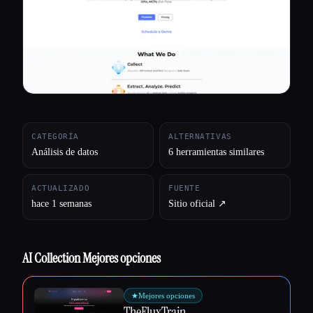
Todas las categorías
Acerca de
CATEGORÍA
ALTERNATIVAS
Análisis de datos
6 herramientas similares
ACTUALIZADO
FUENTE
hace 1 semanas
Sitio oficial ↗︎
AI Collection Mejores opciones
★
Mejores opciones
Esc
TheFluxTrain