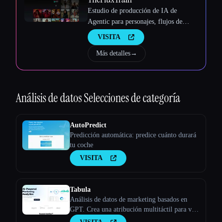
Estudio de producción de IA de
Agentic para personajes, flujos de
trabajo y vídeos coherentes
VISITA
Más detalles
→
Análisis de datos
Selecciones de categoría
AutoPredict
Predicción automática: predice cuánto durará
tu coche
VISITA
Tabula
Análisis de datos de marketing basados en
GPT. Crea una atribución multitáctil para ver
cómo los diferentes canales de marketing