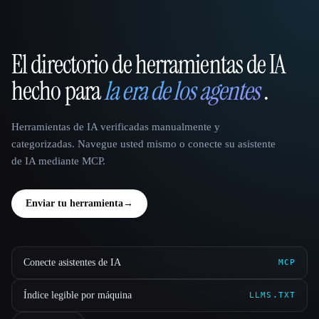
El directorio de herramientas de IA
That AI Collection
hecho para
la era de los agentes
.
Herramientas de IA verificadas manualmente y
categorizadas. Navegue usted mismo o conecte su asistente
de IA mediante MCP.
Enviar tu herramienta
→
Conecte asistentes de IA
MCP
Índice legible por máquina
LLMS.TXT