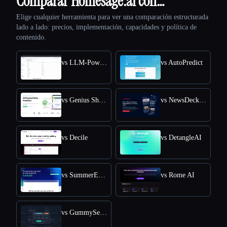
Comparar Homesage.ai con…
Elige cualquier herramienta para ver una comparación estructurada
lado a lado: precios, implementación, capacidades y política de
contenido.
vs LLM-Powered Invoice & Receipt Extractor (OSS)
vs AutoPredict
vs Genius Sheets
vs NewsDeck from OneSub
vs Decile
vs DetangleAI
vs SummerEyes
vs Rome AI
vs GummySearch