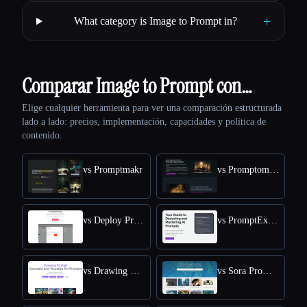
+
What category is Image to Prompt in?
Comparar Image to Prompt con…
Elige cualquier herramienta para ver una comparación estructurada
lado a lado: precios, implementación, capacidades y política de
contenido.
vs Promptmakr
vs Promptomania
vs Deploy Prompt
vs PromptExplained
vs Drawing Prompt
vs Sora Prompts Today