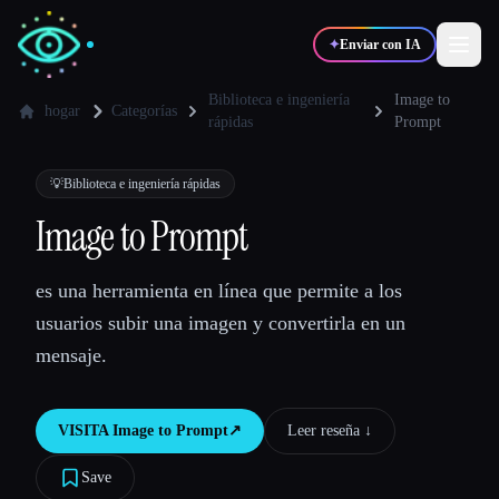
✦
Enviar con IA
Biblioteca e ingeniería
Image to
hogar
Categorías
rápidas
Prompt
✍️
🎨
Escritores
Diseñadores
💡
Biblioteca e ingeniería rápidas
Image to Prompt
💻
📈
Desarrolladores
Marketers
es una herramienta en línea que permite a los
🎓
🎬
Estudiantes
Creadores
usuarios subir una imagen y convertirla en un
mensaje.
VISITA
Image to Prompt
↗︎
Leer reseña ↓︎
Blog
Save
Comparar herramientas