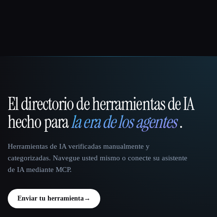
El directorio de herramientas de IA
That AI Collection
hecho para
la era de los agentes
.
Herramientas de IA verificadas manualmente y
categorizadas. Navegue usted mismo o conecte su asistente
de IA mediante MCP.
Enviar tu herramienta
→