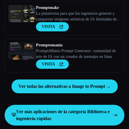
Promptmakr
La plataforma para que los ingenieros generen y
compartan imágenes artísticas de IA ilimitadas de
forma gratuita
VISITA
Promptomania
PromptoMania Prompt Generator: comunidad de
arte de IA con un creador de mensajes en línea
VISITA
Ver todas las alternativas a Image to Prompt →
Ver más aplicaciones de la categoría
Biblioteca e
💡
ingeniería rápidas