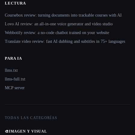
LECTURA
Coursebox review: turning documents into trackable courses with AI
Lovo AI review: an all-in-one voice generator and video studio
Webbotify review: a no-code chatbot trained on your website
Translate.video review: fast AI dubbing and subtitles in 75+ languages
PARA IA
llms.txt
llms-full.txt
MCP server
TODAS LAS CATEGORÍAS
🎨
IMAGEN Y VISUAL