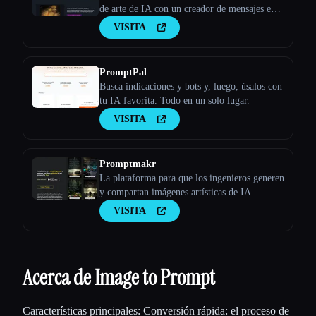
de arte de IA con un creador de mensajes en
línea
VISITA
PromptPal
Busca indicaciones y bots y, luego, úsalos con
tu IA favorita. Todo en un solo lugar.
VISITA
Promptmakr
La plataforma para que los ingenieros generen
y compartan imágenes artísticas de IA
ilimitadas de forma gratuita
VISITA
Acerca de Image to Prompt
Características principales: Conversión rápida: el proceso de