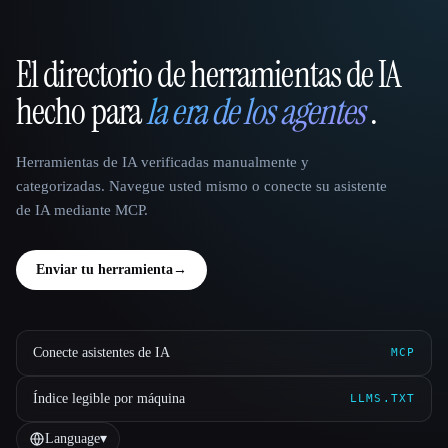
El directorio de herramientas de IA
That AI Collection
hecho para
la era de los agentes
.
Herramientas de IA verificadas manualmente y
categorizadas. Navegue usted mismo o conecte su asistente
de IA mediante MCP.
Enviar tu herramienta
→
Conecte asistentes de IA
MCP
Índice legible por máquina
LLMS.TXT
Language
▾