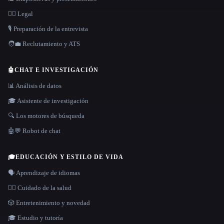
👩‍⚖️ Legal
🎙️ Preparación de la entrevista
🧑‍💼 Reclutamiento y ATS
🤖
CHAT E INVESTIGACIÓN
📊 Análisis de datos
🎓 Asistente de investigación
🔍 Los motores de búsqueda
🤖💬 Robot de chat
🎓
EDUCACIÓN Y ESTILO DE VIDA
🗣️ Aprendizaje de idiomas
👩‍⚕️ Cuidado de la salud
🎲 Entretenimiento y novedad
🎓 Estudio y tutoría