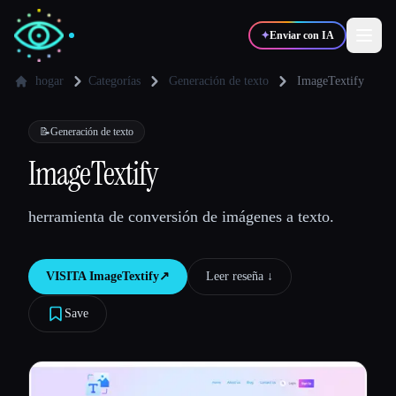
✦
Enviar con IA
hogar
Categorías
Generación de texto
ImageTextify
✍️
🎨
Escritores
Diseñadores
📝
Generación de texto
ImageTextify
💻
📈
Desarrolladores
Marketers
herramienta de conversión de imágenes a texto.
🎓
🎬
Estudiantes
Creadores
VISITA
ImageTextify
↗︎
Leer reseña ↓︎
Save
Blog
Comparar herramientas