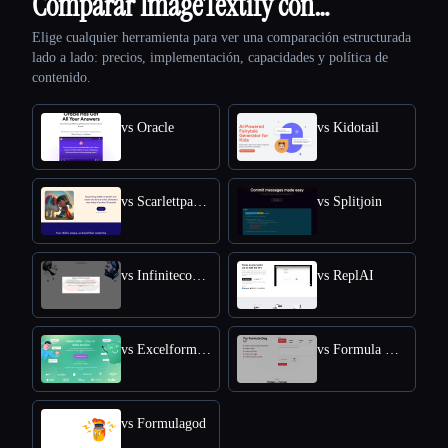
Comparar ImageTextify con…
Elige cualquier herramienta para ver una comparación estructurada
lado a lado: precios, implementación, capacidades y política de
contenido.
vs Oracle
vs Kidotail
vs Scarlettpanda
vs Splitjoin
vs Infiniteconversation
vs ReplAI
vs Excelformulabot
vs Formula Dog
vs Formulagod