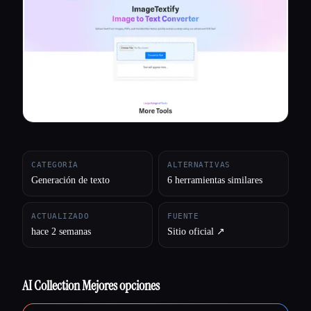
Todas las categorías
Acerca de
CATEGORÍA
ALTERNATIVAS
Generación de texto
6 herramientas similares
ACTUALIZADO
FUENTE
hace 2 semanas
Sitio oficial ↗︎
AI Collection Mejores opciones
Esc