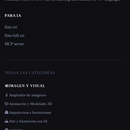
PARA IA
llms.txt
llms-full.txt
MCP server
TODAS LAS CATEGORÍAS
🎨
IMAGEN Y VISUAL
🔬 Ampliador de imágenes
🎲 Animación y Modelado 3D
🏯 Arquitectura e Interiorismo
🌄 Arte e ilustración con IA
😎 avatares