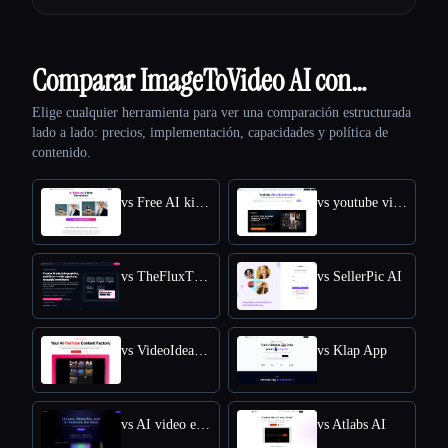
Comparar ImageToVideo AI con…
Elige cualquier herramienta para ver una comparación estructurada
lado a lado: precios, implementación, capacidades y política de
contenido.
vs Free AI kissing video generator
vs youtube video downloader
vs TheFluxTrain
vs SellerPic AI
vs VideoIdeas AI
vs Klap App
vs AI video editor
vs Atlabs AI