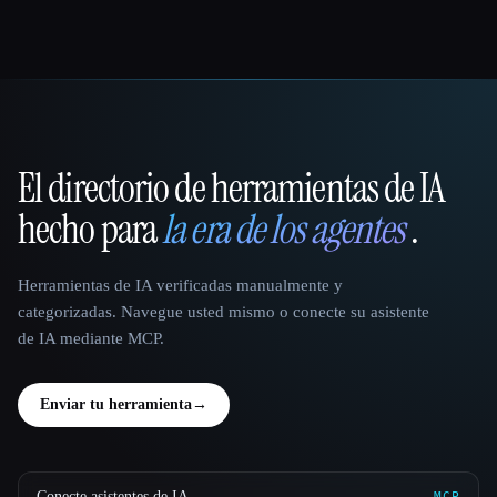
El directorio de herramientas de IA
That AI Collection
hecho para
la era de los agentes
.
Herramientas de IA verificadas manualmente y
categorizadas. Navegue usted mismo o conecte su asistente
de IA mediante MCP.
Enviar tu herramienta
→
Conecte asistentes de IA
MCP