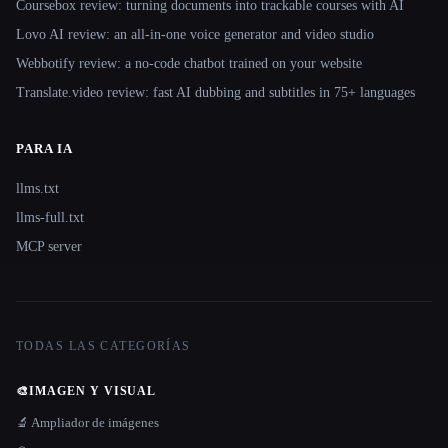
Coursebox review: turning documents into trackable courses with AI
Lovo AI review: an all-in-one voice generator and video studio
Webbotify review: a no-code chatbot trained on your website
Translate.video review: fast AI dubbing and subtitles in 75+ languages
PARA IA
llms.txt
llms-full.txt
MCP server
TODAS LAS CATEGORÍAS
🎨
IMAGEN Y VISUAL
🔬 Ampliador de imágenes