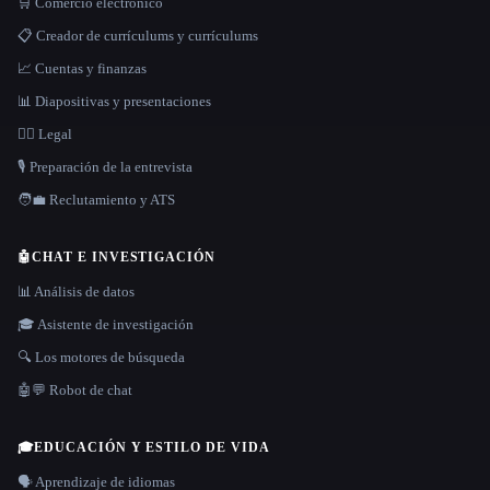
🛒 Comercio electrónico
📋 Creador de currículums y currículums
📈 Cuentas y finanzas
📊 Diapositivas y presentaciones
👩‍⚖️ Legal
🎙️ Preparación de la entrevista
🧑‍💼 Reclutamiento y ATS
🤖
CHAT E INVESTIGACIÓN
📊 Análisis de datos
🎓 Asistente de investigación
🔍 Los motores de búsqueda
🤖💬 Robot de chat
🎓
EDUCACIÓN Y ESTILO DE VIDA
🗣️ Aprendizaje de idiomas