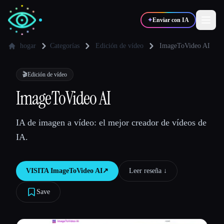
✦
Enviar con IA
hogar
Categorías
Edición de vídeo
ImageToVideo AI
✍️
🎨
Escritores
Diseñadores
🎬
Edición de vídeo
ImageToVideo AI
💻
📈
Desarrolladores
Marketers
IA de imagen a vídeo: el mejor creador de vídeos de
IA.
🎓
🎬
Estudiantes
Creadores
VISITA
ImageToVideo AI
↗︎
Leer reseña ↓︎
Save
Blog
Comparar herramientas