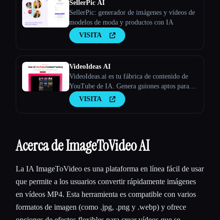
SellerPic AI
SellerPic: generador de imágenes y vídeos de
modelos de moda y productos con IA
VISITA
VideoIdeas AI
VideoIdeas.ai es tu fábrica de contenido de
YouTube de IA. Genera guiones aptos para
hacer virus, nuevas ideas de vídeo y contenido
VISITA
atractivo en cuestión de minutos.
Acerca de ImageToVideo AI
La IA ImageToVideo es una plataforma en línea fácil de usar
que permite a los usuarios convertir rápidamente imágenes
en vídeos MP4. Esta herramienta es compatible con varios
formatos de imagen (como .jpg, .png y .webp) y ofrece
opciones de efectos flexibles para crear vídeos que se