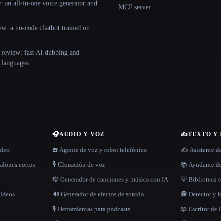
 an all-in-one voice generator and
MCP server
ew: a no-code chatbot trained on
 review: fast AI dubbing and
+ languages
🎧
AUDIO Y VOZ
✍️
TEXTO Y
ídeo
☎️ Agente de voz y robot telefónico
✍️ Asistente d
alones cortos
🎙️ Clonación de voz
📚 Ayudante de
🎼 Generador de canciones y música con IA
💡 Biblioteca e
vídeos
🔊 Generador de efectos de sonido
🕵️ Detector y
🎙️ Herramientas para podcasts
📖 Escritor de 