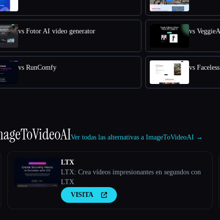
vs Fotor AI video generator
vs RunComfy
vs Faceles
mageToVideoAI
Ver todas las alternativas a ImageToVideoAI →
LTX
LTX: Crea vídeos impresionantes en segundos con
LTX
VISITA