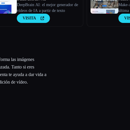
DeepBrain AI: el mejor generador de
Make-A
vídeos de IA a partir de texto
última
a parti
VISITA
VI
forma las imágenes
zada. Tanto si eres
enta te ayuda a dar vida a
dición de vídeo.