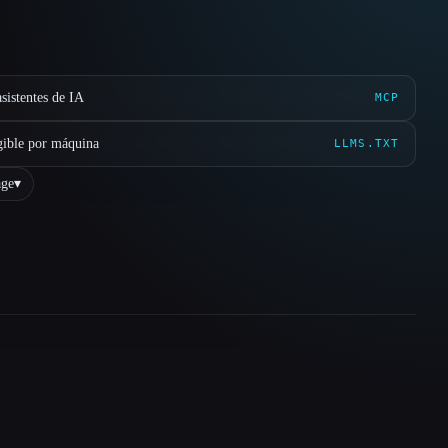
sistentes de IA
MCP
gible por máquina
LLMS.TXT
ge
▾