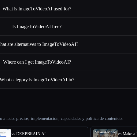
What is ImageToVideoAI used for?
Is ImageToVideoAI free?
at are alternatives to ImageToVideoAI?
Where can I get ImageToVideoAI?
What category is ImageToVideoAI in?
o a lado: precios, implementación, capacidades y política de contenido.
vs DEEPBRAIN AI
vs Make a 