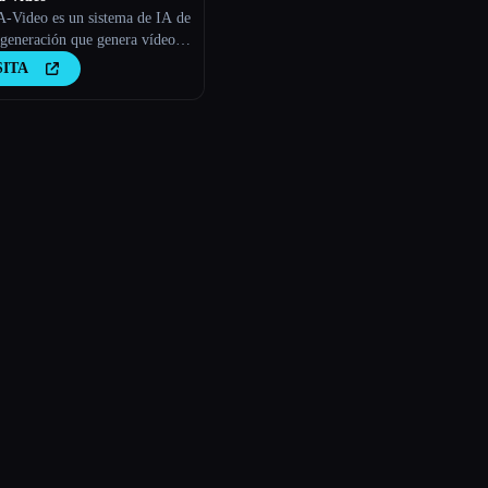
-Video es un sistema de IA de
 generación que genera vídeos
r del texto.
SITA