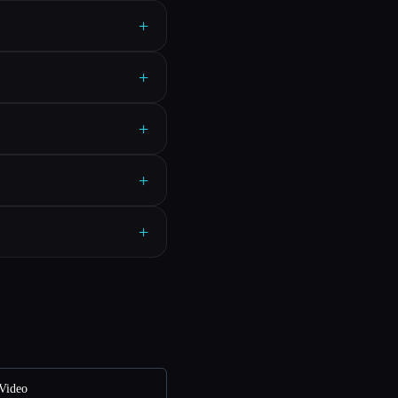
+
+
+
+
+
Video