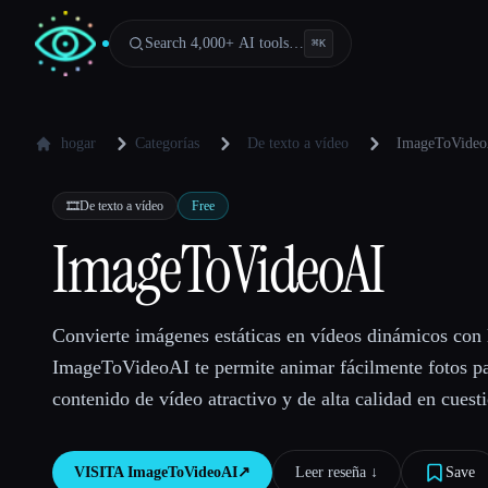
Search 4,000+ AI tools…
⌘
K
hogar
Categorías
De texto a vídeo
ImageToVideo
🎞️
De texto a vídeo
Free
ImageToVideoAI
Convierte imágenes estáticas en vídeos dinámicos con 
ImageToVideoAI te permite animar fácilmente fotos pa
contenido de vídeo atractivo y de alta calidad en cuest
VISITA
ImageToVideoAI
↗︎
Leer reseña ↓︎
Save