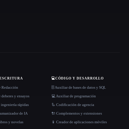
 ESCRITURA
💻
CÓDIGO Y DESARROLLO
e Redacción
🗄️ Auxiliar de bases de datos y SQL
 deberes y ensayos
💻 Auxiliar de programación
 ingeniería rápidas
🦾 Codificación de agencia
 humanizador de IA
🔌 Complementos y extensiones
libros y novelas
📱 Creador de aplicaciones móviles