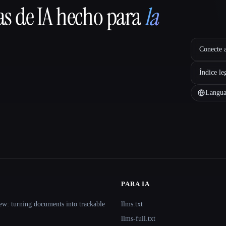
as de IA hecho para
la
Conecte a
Índice le
Langua
PARA IA
ew: turning documents into trackable
llms.txt
llms-full.txt