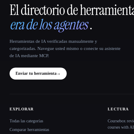
El directorio de herramient
That AI Collection
era de los agentes
.
Herramientas de IA verificadas manualmente y
categorizadas. Navegue usted mismo o conecte su asistente
de IA mediante MCP.
Enviar tu herramienta
→
EXPLORAR
LECTURA
Site navigation
Todas las categorías
Coursebox revi
courses with AI
Comparar herramientas