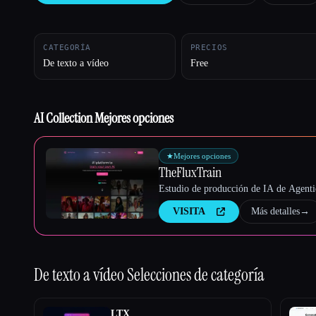
CATEGORÍA
PRECIOS
Esc
De texto a vídeo
Free
AI Collection Mejores opciones
★
Mejores opciones
TheFluxTrain
Estudio de producción de IA de Agentic
VISITA
Más detalles
→
De texto a vídeo
Selecciones de categoría
LTX