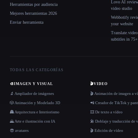
Lovo AI review:
Herramientas por audiencia
video studio
Mejores herramientas 2026
Webbotify revi
Enviar herramienta
your website
Translate.video
subtitles in 75
TODAS LAS CATEGORÍAS
🎨
IMAGEN Y VISUAL
🎬
VIDEO
🔬 Ampliador de imágenes
🎬 Animación de imagen a v
🎲 Animación y Modelado 3D
📲 Creador de TikTok y pant
🏯 Arquitectura e Interiorismo
🎞️ De texto a vídeo
🌄 Arte e ilustración con IA
🎤 Doblaje y traducción de 
😎 avatares
🎬 Edición de vídeo