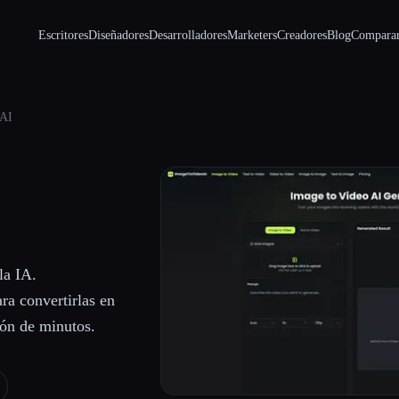
Escritores
Diseñadores
Desarrolladores
Marketers
Creadores
Blog
Compara
AI
la IA.
ra convertirlas en
ión de minutos.