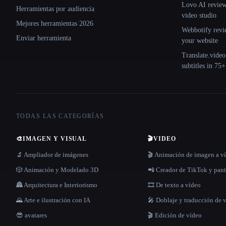
Lovo AI review:
Herramientas por audiencia
video studio
Mejores herramientas 2026
Webbotify revi
Enviar herramienta
your website
Translate.video
subtitles in 75
TODAS LAS CATEGORÍAS
🎨
IMAGEN Y VISUAL
🎬
VIDEO
🔬 Ampliador de imágenes
🎬 Animación de imagen a v
🎲 Animación y Modelado 3D
📲 Creador de TikTok y pant
🏯 Arquitectura e Interiorismo
🎞️ De texto a vídeo
🌄 Arte e ilustración con IA
🎤 Doblaje y traducción de 
😎 avatares
🎬 Edición de vídeo