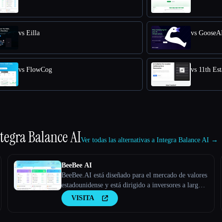
vs Eilla
vs GooseA
vs FlowCog
vs 11th Est
tegra Balance AI
Ver todas las alternativas a Integra Balance AI →
BeeBee AI
BeeBee.AI está diseñado para el mercado de valores
estadounidense y está dirigido a inversores a largo
plazo que se centran principalmente en el análisis
VISITA
fundamental y que valoran los datos y la
información.