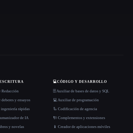
 ESCRITURA
💻
CÓDIGO Y DESARROLLO
e Redacción
🗄️ Auxiliar de bases de datos y SQL
 deberes y ensayos
💻 Auxiliar de programación
 ingeniería rápidas
🦾 Codificación de agencia
 humanizador de IA
🔌 Complementos y extensiones
libros y novelas
📱 Creador de aplicaciones móviles