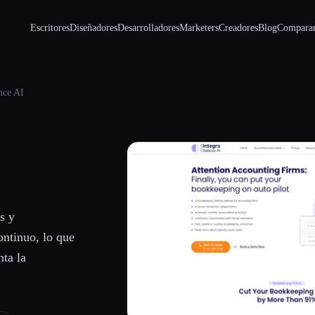
Escritores
Diseñadores
Desarrolladores
Marketers
Creadores
Blog
Compara
nce AI
s y
ontinuo, lo que
ta la