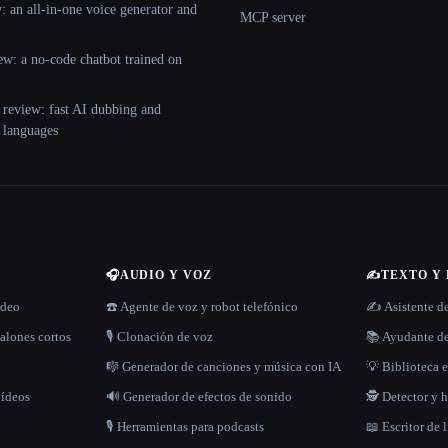
 an all-in-one voice generator and
MCP server
ew: a no-code chatbot trained on
 review: fast AI dubbing and
+ languages
🎧
AUDIO Y VOZ
✍️
TEXTO Y
ídeo
☎️ Agente de voz y robot telefónico
✍️ Asistente d
alones cortos
🎙️ Clonación de voz
📚 Ayudante de
🎼 Generador de canciones y música con IA
💡 Biblioteca e
vídeos
🔊 Generador de efectos de sonido
🕵️ Detector y
🎙️ Herramientas para podcasts
📖 Escritor de 