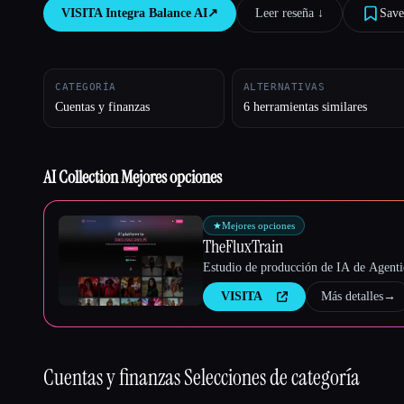
VISITA
Integra Balance AI
↗︎
Leer reseña ↓︎
Save
Esc
CATEGORÍA
ALTERNATIVAS
Cuentas y finanzas
6 herramientas similares
AI Collection Mejores opciones
★
Mejores opciones
TheFluxTrain
Estudio de producción de IA de Agentic
VISITA
Más detalles
→
Cuentas y finanzas
Selecciones de categoría