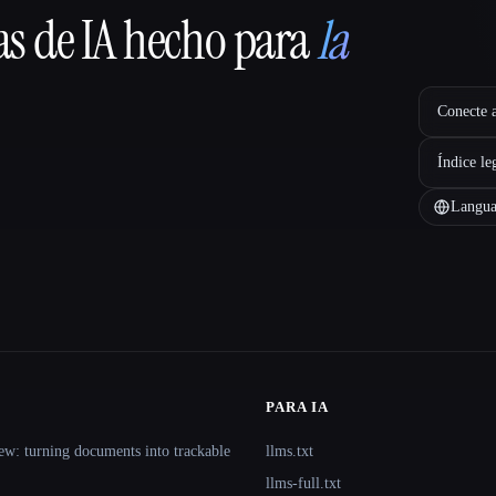
as de IA hecho para
la
Conecte a
Índice le
Langua
PARA IA
ew: turning documents into trackable
llms.txt
llms-full.txt