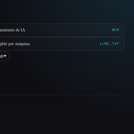
sistentes de IA
MCP
gible por máquina
LLMS.TXT
ge
▾