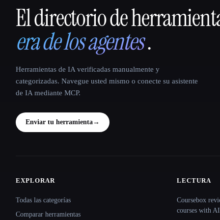
El directorio de herramient
That AI Collection
era de los agentes
.
Herramientas de IA verificadas manualmente y
categorizadas. Navegue usted mismo o conecte su asistente
de IA mediante MCP.
Enviar tu herramienta
→
EXPLORAR
LECTURA
Site navigation
Todas las categorías
Coursebox revi
courses with AI
Comparar herramientas