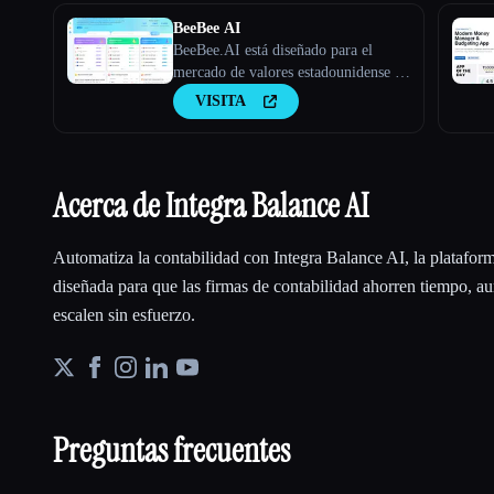
BeeBee AI
BeeBee.AI está diseñado para el
mercado de valores estadounidense y
está dirigido a inversores a largo
VISITA
plazo que se centran principalmente
en el análisis fundamental y que
valoran los datos y la información.
Acerca de Integra Balance AI
Automatiza la contabilidad con Integra Balance AI, la platafor
diseñada para que las firmas de contabilidad ahorren tiempo, au
escalen sin esfuerzo.
Preguntas frecuentes