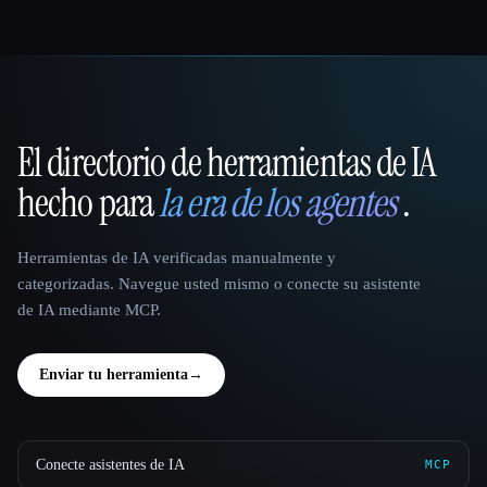
El directorio de herramientas de IA
That AI Collection
hecho para
la era de los agentes
.
Herramientas de IA verificadas manualmente y
categorizadas. Navegue usted mismo o conecte su asistente
de IA mediante MCP.
Enviar tu herramienta
→
Conecte asistentes de IA
MCP