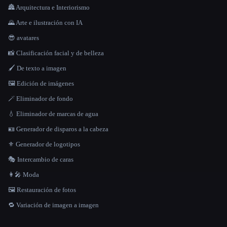
🏯 Arquitectura e Interiorismo
🌄 Arte e ilustración con IA
😎 avatares
📸 Clasificación facial y de belleza
🖌️ De texto a imagen
🖼️ Edición de imágenes
🪄 Eliminador de fondo
💧 Eliminador de marcas de agua
🪪 Generador de disparos a la cabeza
⚜️ Generador de logotipos
🎭 Intercambio de caras
👩‍🎤 Moda
🖼️ Restauración de fotos
🔁 Variación de imagen a imagen