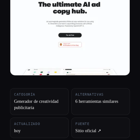
Todas las categorías
Acerca de
CATEGORÍA
ALTERNATIVAS
Generador de creatividad
6 herramientas similares
publicitaria
ACTUALIZADO
FUENTE
hoy
Sitio oficial ↗︎
Esc