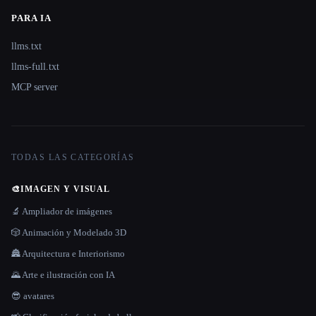
PARA IA
llms.txt
llms-full.txt
MCP server
TODAS LAS CATEGORÍAS
🎨
IMAGEN Y VISUAL
🔬 Ampliador de imágenes
🎲 Animación y Modelado 3D
🏯 Arquitectura e Interiorismo
🌄 Arte e ilustración con IA
😎 avatares