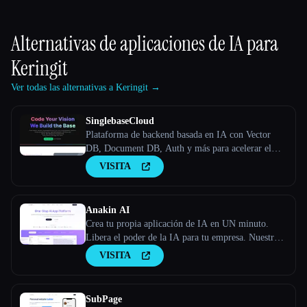
Alternativas de aplicaciones de IA para
Keringit
Ver todas las alternativas a Keringit →
SinglebaseCloud
Plataforma de backend basada en IA con Vector
DB, Document DB, Auth y más para acelerar el
desarrollo de aplicaciones.
VISITA
Anakin AI
Crea tu propia aplicación de IA en UN minuto.
Libera el poder de la IA para tu empresa. Nuestro
creador de aplicaciones de IA sin código te permite
VISITA
crear aplicaciones de IA únicas e independientes
SubPage