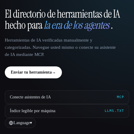
El directorio de herramientas de IA
That AI Collection
hecho para
la era de los agentes
.
Herramientas de IA verificadas manualmente y
categorizadas. Navegue usted mismo o conecte su asistente
de IA mediante MCP.
Enviar tu herramienta
→
Conecte asistentes de IA
MCP
Índice legible por máquina
LLMS.TXT
Language
▾