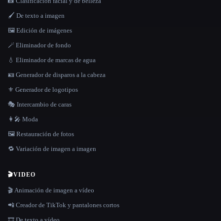
📸 Clasificación facial y de belleza
🖌️ De texto a imagen
🖼️ Edición de imágenes
🪄 Eliminador de fondo
💧 Eliminador de marcas de agua
🪪 Generador de disparos a la cabeza
⚜️ Generador de logotipos
🎭 Intercambio de caras
👩‍🎤 Moda
🖼️ Restauración de fotos
🔁 Variación de imagen a imagen
🎬
VIDEO
🎬 Animación de imagen a vídeo
📲 Creador de TikTok y pantalones cortos
🎞️ De texto a vídeo