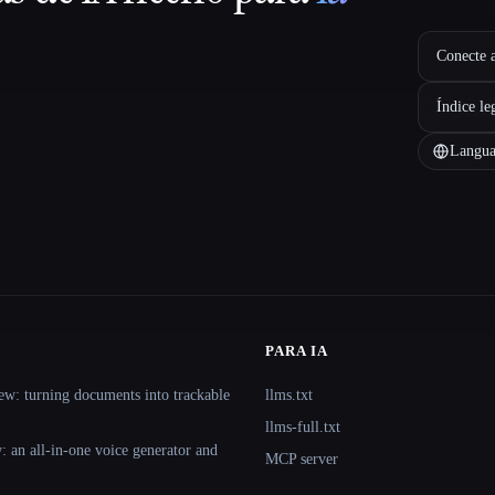
Conecte a
Índice le
Langua
PARA IA
ew: turning documents into trackable
llms.txt
llms-full.txt
 an all-in-one voice generator and
MCP server