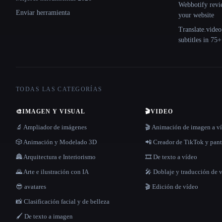
Webbotify revi
Enviar herramienta
your website
Translate.video
subtitles in 75
TODAS LAS CATEGORÍAS
🎨
IMAGEN Y VISUAL
🎬
VIDEO
🔬 Ampliador de imágenes
🎬 Animación de imagen a v
🎲 Animación y Modelado 3D
📲 Creador de TikTok y pant
🏯 Arquitectura e Interiorismo
🎞️ De texto a vídeo
🌄 Arte e ilustración con IA
🎤 Doblaje y traducción de 
😎 avatares
🎬 Edición de vídeo
📸 Clasificación facial y de belleza
🖌️ De texto a imagen