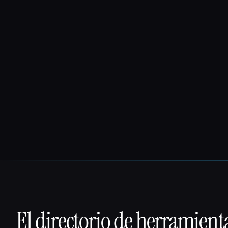
El directorio de herramient
That AI Collection