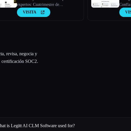
expertos: Cuatrimestre de
Confía 
cumplimiento
de blo
VISITA
VI
ta, revisa, negocia y
n certificación SOC2.
at is Legitt AI CLM Software used for?