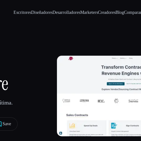
Escritores
Diseñadores
Desarrolladores
Marketers
Creadores
Blog
Compara
re
ítima.
Save