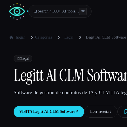
Search 4,000+ AI tools…
⌘
K
hogar
Categorías
Legal
Legitt AI CLM Software
👩‍⚖️
Legal
Legitt AI CLM Softwa
Software de gestión de contratos de IA y CLM | IA leg
VISITA
Legitt AI CLM Software
↗︎
Leer reseña ↓︎