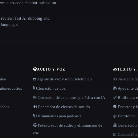
ew: a no-code chatbot trained on
 review: fast AI dubbing and
+ languages
🎧
AUDIO Y VOZ
✍️
TEXTO Y
ídeo
☎️ Agente de voz y robot telefónico
✍️ Asistente d
alones cortos
🎙️ Clonación de voz
📚 Ayudante de
🎼 Generador de canciones y música con IA
💡 Biblioteca e
vídeos
🔊 Generador de efectos de sonido
🕵️ Detector y
🎙️ Herramientas para podcasts
📖 Escritor de 
🎧 Potenciador de audio y eliminación de
📠 Generación
voz
📝 Generación 