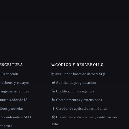
 ESCRITURA
💻
CÓDIGO Y DESARROLLO
e Redacción
🗄️ Auxiliar de bases de datos y SQL
 deberes y ensayos
💻 Auxiliar de programación
 ingeniería rápidas
🦾 Codificación de agencia
 humanizador de IA
🔌 Complementos y extensiones
libros y novelas
📱 Creador de aplicaciones móviles
 de contenido y SEO
🛠️ Creador de aplicaciones y codificación
Vibe
de texto