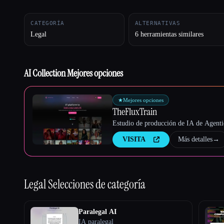
CATEGORÍA
ALTERNATIVAS
Legal
6 herramientas similares
Esc
AI Collection Mejores opciones
★
Mejores opciones
TheFluxTrain
Estudio de producción de IA de Agentic
VISITA
Más detalles
→
Legal
Selecciones de categoría
Paralegal AI
IA paralegal