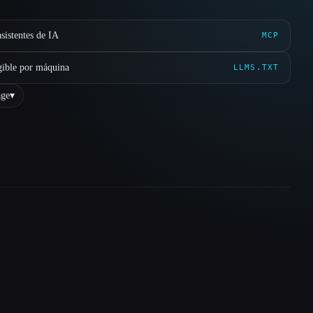
sistentes de IA
MCP
gible por máquina
LLMS.TXT
ge
▾