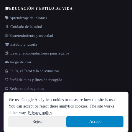
🎓
EDUCACIÓN Y ESTILO DE VIDA
🗣️ Aprendizaje de idiomas
👩‍⚕️ Cuidado de la salud
🎲 Entretenimiento y novedad
🎓 Estudio y tutoría
🎁 Ideas y recomendaciones para regalos
🎮 Juego de azar
🔮 La IA, el Tarot y la adivinación
💘 Perfil de citas y línea de recogida
💞 Redes sociales y citas
IDIOMA
We use Google Analytics cookies to measure how the site is used.
English
español
Français
Русский
简体中文
You can accept or reject these analytics cookies. The site works
Hindi
either way.
Privacy policy
.
© 2026 That AI Collection. Todos los derechos reservados.
·
Términos de servicios
·
Site information
política de privacidad
·
·
Built with Metatron ★
Reject
Accept
build de3d624c
Sign up