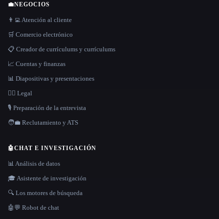
💼
NEGOCIOS
👨‍💻 Atención al cliente
🛒 Comercio electrónico
📋 Creador de currículums y currículums
📈 Cuentas y finanzas
📊 Diapositivas y presentaciones
👩‍⚖️ Legal
🎙️ Preparación de la entrevista
🧑‍💼 Reclutamiento y ATS
🤖
CHAT E INVESTIGACIÓN
📊 Análisis de datos
🎓 Asistente de investigación
🔍 Los motores de búsqueda
🤖💬 Robot de chat