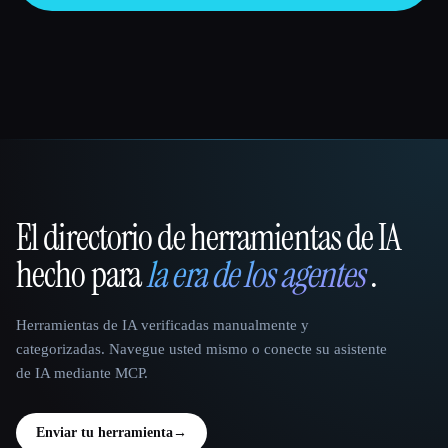
El directorio de herramientas de IA
That AI Collection
hecho para
la era de los agentes
.
Herramientas de IA verificadas manualmente y
categorizadas. Navegue usted mismo o conecte su asistente
de IA mediante MCP.
Enviar tu herramienta
→