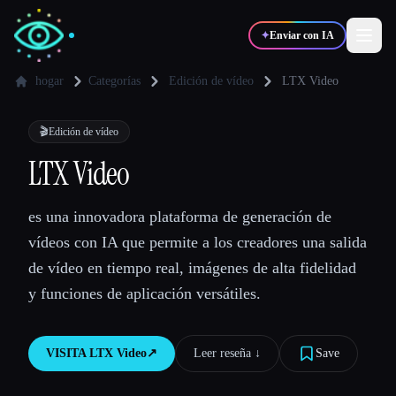
✦
Enviar con IA
hogar
Categorías
Edición de vídeo
LTX Video
✍️
🎨
Escritores
Diseñadores
🎬
Edición de vídeo
LTX Video
💻
📈
Desarrolladores
Marketers
es una innovadora plataforma de generación de
vídeos con IA que permite a los creadores una salida
🎓
🎬
Estudiantes
Creadores
de vídeo en tiempo real, imágenes de alta fidelidad
y funciones de aplicación versátiles.
Blog
VISITA
LTX Video
↗︎
Leer reseña ↓︎
Save
Comparar herramientas