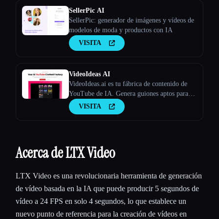
SellerPic AI
SellerPic: generador de imágenes y vídeos de
modelos de moda y productos con IA
VISITA
VideoIdeas AI
VideoIdeas.ai es tu fábrica de contenido de
YouTube de IA. Genera guiones aptos para
hacer virus, nuevas ideas de vídeo y contenido
VISITA
atractivo en cuestión de minutos.
Acerca de LTX Video
LTX Video es una revolucionaria herramienta de generación
de vídeo basada en la IA que puede producir 5 segundos de
vídeo a 24 FPS en solo 4 segundos, lo que establece un
nuevo punto de referencia para la creación de vídeos en