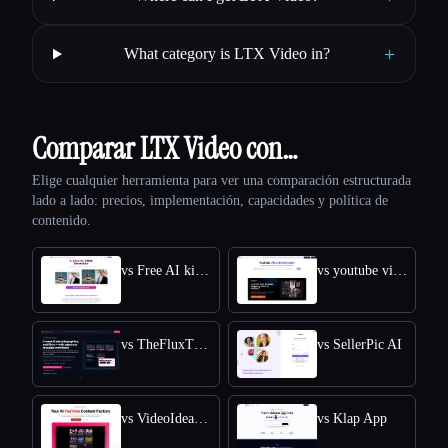
+
What category is LTX Video in?
Comparar LTX Video con…
Elige cualquier herramienta para ver una comparación estructurada
lado a lado: precios, implementación, capacidades y política de
contenido.
vs Free AI kissing video generator
vs youtube video downloader
vs TheFluxTrain
vs SellerPic AI
vs VideoIdeas AI
vs Klap App