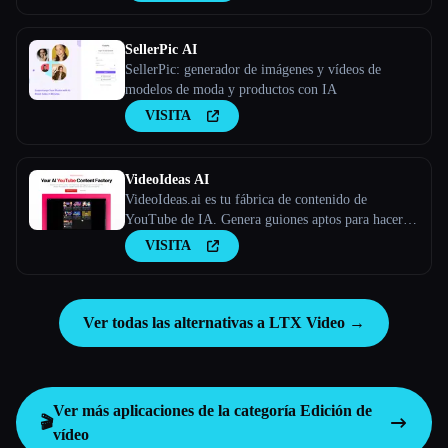
SellerPic AI
SellerPic: generador de imágenes y vídeos de
modelos de moda y productos con IA
VISITA
VideoIdeas AI
VideoIdeas.ai es tu fábrica de contenido de
YouTube de IA. Genera guiones aptos para hacer
virus, nuevas ideas de vídeo y contenido atractivo
VISITA
en cuestión de minutos.
Ver todas las alternativas a LTX Video →
Ver más aplicaciones de la categoría
Edición de
🎬
vídeo