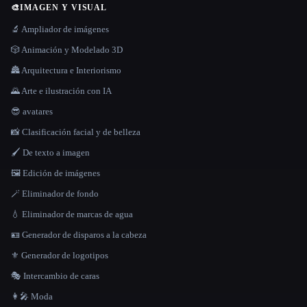
🎨
IMAGEN Y VISUAL
🔬 Ampliador de imágenes
🎲 Animación y Modelado 3D
🏯 Arquitectura e Interiorismo
🌄 Arte e ilustración con IA
😎 avatares
📸 Clasificación facial y de belleza
🖌️ De texto a imagen
🖼️ Edición de imágenes
🪄 Eliminador de fondo
💧 Eliminador de marcas de agua
🪪 Generador de disparos a la cabeza
⚜️ Generador de logotipos
🎭 Intercambio de caras
👩‍🎤 Moda