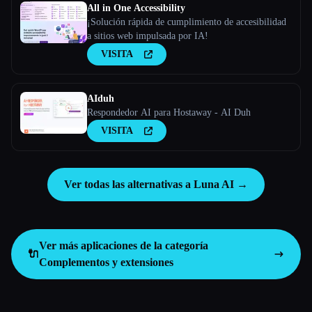
All in One Accessibility
¡Solución rápida de cumplimiento de accesibilidad
a sitios web impulsada por IA!
VISITA
AIduh
Respondedor AI para Hostaway - AI Duh
VISITA
Ver todas las alternativas a Luna AI →
Ver más aplicaciones de la categoría
🔌
Complementos y extensiones