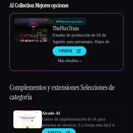
Esc
AI Collection Mejores opciones
★
Mejores opciones
TheFluxTrain
Estudio de producción de IA de
Agentic para personajes, flujos de
trabajo y vídeos coherentes
VISITA
Más detalles
→
Complementos y extensiones
Selecciones de
categoría
Aicado AI
Centro de implementación de IA para
personas no técnicas | La forma más fácil de
integrar la IA en tu negocio
VISITA