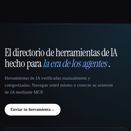
El directorio de herramientas de IA
That AI Collection
hecho para
la era de los agentes
.
Herramientas de IA verificadas manualmente y
categorizadas. Navegue usted mismo o conecte su asistente
de IA mediante MCP.
Enviar tu herramienta
→