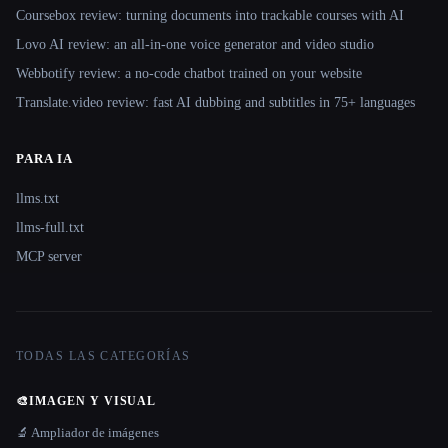
Coursebox review: turning documents into trackable courses with AI
Lovo AI review: an all-in-one voice generator and video studio
Webbotify review: a no-code chatbot trained on your website
Translate.video review: fast AI dubbing and subtitles in 75+ languages
PARA IA
llms.txt
llms-full.txt
MCP server
TODAS LAS CATEGORÍAS
🎨
IMAGEN Y VISUAL
🔬 Ampliador de imágenes