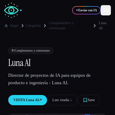
✦
Enviar con IA
Complementos y
Luna
hogar
Categorías
extensiones
AI
✍️
🎨
Escritores
Diseñadores
🔌
Complementos y extensiones
💻
📈
Desarrolladores
Marketers
Luna AI
🎓
🎬
Estudiantes
Creadores
Director de proyectos de IA para equipos de
producto e ingeniería - Luna AI.
Blog
VISITA
Luna AI
↗︎
Leer reseña ↓︎
Save
Comparar herramientas