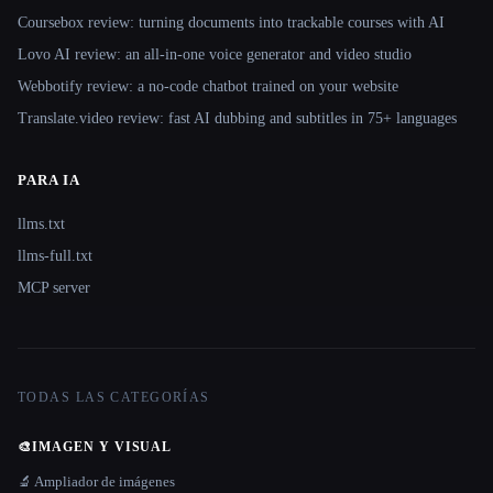
Coursebox review: turning documents into trackable courses with AI
Lovo AI review: an all-in-one voice generator and video studio
Webbotify review: a no-code chatbot trained on your website
Translate.video review: fast AI dubbing and subtitles in 75+ languages
PARA IA
llms.txt
llms-full.txt
MCP server
TODAS LAS CATEGORÍAS
🎨
IMAGEN Y VISUAL
🔬 Ampliador de imágenes