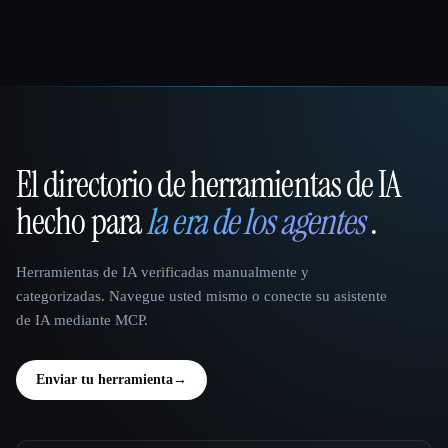
El directorio de herramientas de IA
That AI Collection
hecho para
la era de los agentes
.
Herramientas de IA verificadas manualmente y
categorizadas. Navegue usted mismo o conecte su asistente
de IA mediante MCP.
Enviar tu herramienta
→