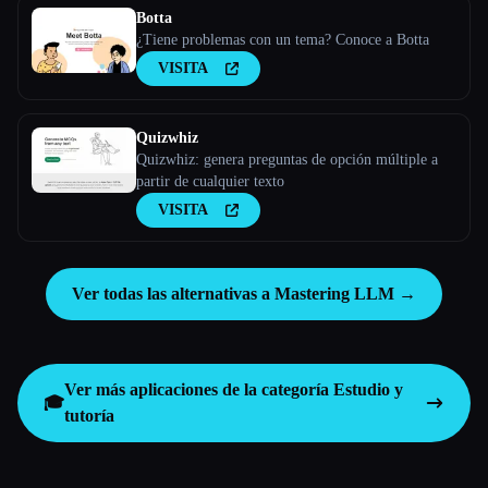
Botta
¿Tiene problemas con un tema? Conoce a Botta
VISITA
Quizwhiz
Quizwhiz: genera preguntas de opción múltiple a
partir de cualquier texto
VISITA
Ver todas las alternativas a Mastering LLM →
Ver más aplicaciones de la categoría
Estudio y
🎓
tutoría