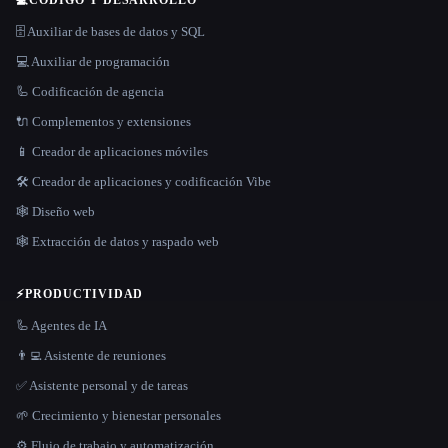
💻
CÓDIGO Y DESARROLLO
🗄️ Auxiliar de bases de datos y SQL
💻 Auxiliar de programación
🦾 Codificación de agencia
🔌 Complementos y extensiones
📱 Creador de aplicaciones móviles
🛠️ Creador de aplicaciones y codificación Vibe
🕸 Diseño web
🕸️ Extracción de datos y raspado web
⚡
PRODUCTIVIDAD
🦾 Agentes de IA
👨‍💻 Asistente de reuniones
✅ Asistente personal y de tareas
🌱 Crecimiento y bienestar personales
⚙️ Flujo de trabajo y automatización