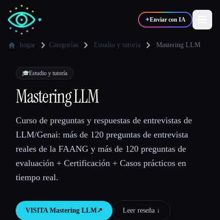
✦
Enviar con IA
hogar
Categorías
Estudio y tutoría
Mastering LLM
✍️
🎨
Escritores
Diseñadores
🎓
Estudio y tutoría
Mastering LLM
💻
📈
Desarrolladores
Marketers
Curso de preguntas y respuestas de entrevistas de
LLM/Genai: más de 120 preguntas de entrevista
🎓
🎬
Estudiantes
Creadores
reales de la FAANG y más de 120 preguntas de
evaluación + Certificación + Casos prácticos en
tiempo real.
Blog
VISITA
Mastering LLM
↗︎
Leer reseña ↓︎
Comparar herramientas