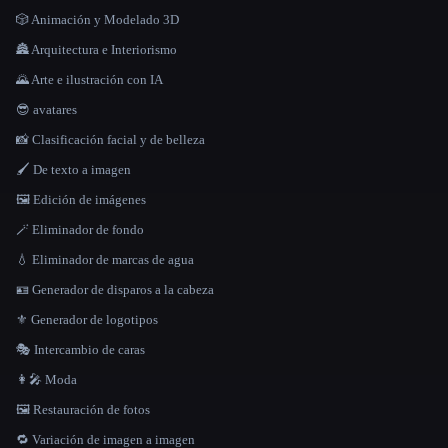
🎲 Animación y Modelado 3D
🏯 Arquitectura e Interiorismo
🌄 Arte e ilustración con IA
😎 avatares
📸 Clasificación facial y de belleza
🖌️ De texto a imagen
🖼️ Edición de imágenes
🪄 Eliminador de fondo
💧 Eliminador de marcas de agua
🪪 Generador de disparos a la cabeza
⚜️ Generador de logotipos
🎭 Intercambio de caras
👩‍🎤 Moda
🖼️ Restauración de fotos
🔁 Variación de imagen a imagen