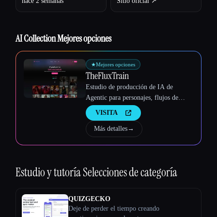
hace 2 semanas
Sitio oficial ↗︎
Esc
AI Collection Mejores opciones
★
Mejores opciones
TheFluxTrain
Estudio de producción de IA de
Agentic para personajes, flujos de
trabajo y vídeos coherentes
VISITA
Más detalles
→
Estudio y tutoría
Selecciones de categoría
QUIZGECKO
Deje de perder el tiempo creando