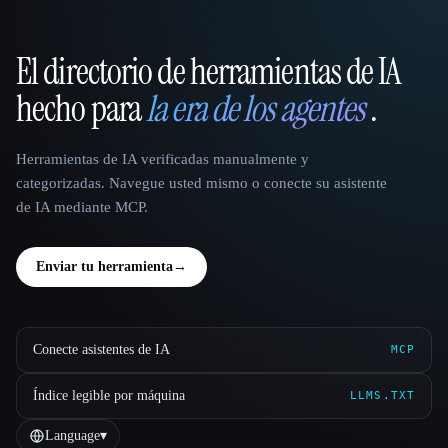
El directorio de herramientas de IA
That AI Collection
hecho para
la era de los agentes
.
Herramientas de IA verificadas manualmente y
categorizadas. Navegue usted mismo o conecte su asistente
de IA mediante MCP.
Enviar tu herramienta
→
Conecte asistentes de IA
MCP
Índice legible por máquina
LLMS.TXT
Language
▾