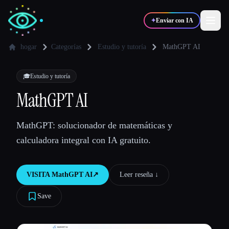
✦
Enviar con IA
hogar
Categorías
Estudio y tutoría
MathGPT AI
✍️
🎨
Escritores
Diseñadores
🎓
Estudio y tutoría
MathGPT AI
💻
📈
Desarrolladores
Marketers
MathGPT: solucionador de matemáticas y
calculadora integral con IA gratuito.
🎓
🎬
Estudiantes
Creadores
VISITA
MathGPT AI
↗︎
Leer reseña ↓︎
Save
Blog
Comparar herramientas