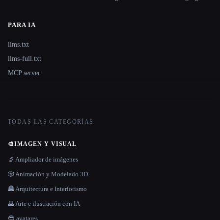
PARA IA
llms.txt
llms-full.txt
MCP server
TODAS LAS CATEGORÍAS
🎨
IMAGEN Y VISUAL
🔬 Ampliador de imágenes
🎲 Animación y Modelado 3D
🏯 Arquitectura e Interiorismo
🌄 Arte e ilustración con IA
😎 avatares