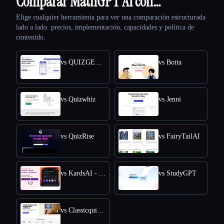
Comparar MathGPT AI con…
Elige cualquier herramienta para ver una comparación estructurada
lado a lado: precios, implementación, capacidades y política de
contenido.
vs QUIZGECKO
vs Botta
vs Quizwhiz
vs Jenni
vs QuizRise
vs FairyTailAI
vs KardsAI - AI Flashcard Maker
vs StudyGPT
vs Classicquiz com