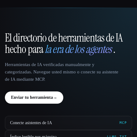
El directorio de herramientas de IA
That AI Collection
hecho para
la era de los agentes
.
Herramientas de IA verificadas manualmente y
categorizadas. Navegue usted mismo o conecte su asistente
de IA mediante MCP.
Enviar tu herramienta
→
Conecte asistentes de IA
MCP
Índice legible por máquina
LLMS.TXT