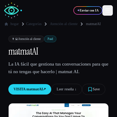
✦
Enviar con IA
hogar
Categorías
Atención al cliente
matmatAI
✍️
🎨
Escritores
Diseñadores
👨‍💻
Atención al cliente
Paid
matmatAI
💻
📈
Desarrolladores
Marketers
La IA fácil que gestiona tus conversaciones para que
tú no tengas que hacerlo | matmat AI.
🎓
🎬
Estudiantes
Creadores
VISITA
matmatAI
↗︎
Leer reseña ↓︎
Save
Blog
Comparar herramientas