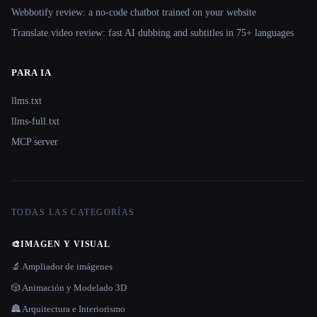
Webbotify review: a no-code chatbot trained on your website
Translate.video review: fast AI dubbing and subtitles in 75+ languages
PARA IA
llms.txt
llms-full.txt
MCP server
TODAS LAS CATEGORÍAS
🎨
IMAGEN Y VISUAL
🔬 Ampliador de imágenes
🎲 Animación y Modelado 3D
🏯 Arquitectura e Interiorismo