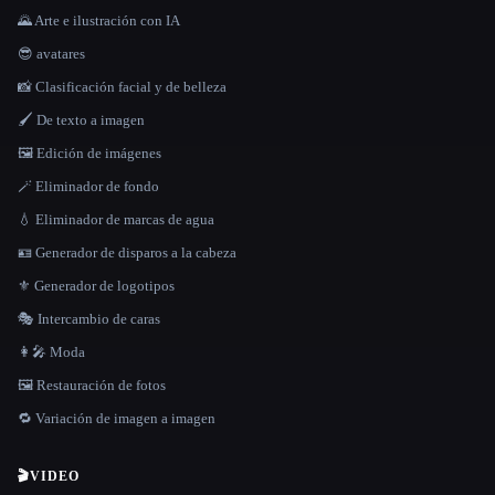
🌄 Arte e ilustración con IA
😎 avatares
📸 Clasificación facial y de belleza
🖌️ De texto a imagen
🖼️ Edición de imágenes
🪄 Eliminador de fondo
💧 Eliminador de marcas de agua
🪪 Generador de disparos a la cabeza
⚜️ Generador de logotipos
🎭 Intercambio de caras
👩‍🎤 Moda
🖼️ Restauración de fotos
🔁 Variación de imagen a imagen
🎬
VIDEO