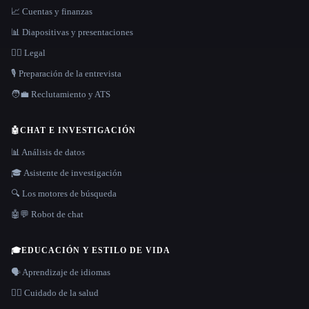
📈 Cuentas y finanzas
📊 Diapositivas y presentaciones
👩‍⚖️ Legal
🎙️ Preparación de la entrevista
🧑‍💼 Reclutamiento y ATS
🤖
CHAT E INVESTIGACIÓN
📊 Análisis de datos
🎓 Asistente de investigación
🔍 Los motores de búsqueda
🤖💬 Robot de chat
🎓
EDUCACIÓN Y ESTILO DE VIDA
🗣️ Aprendizaje de idiomas
👩‍⚕️ Cuidado de la salud