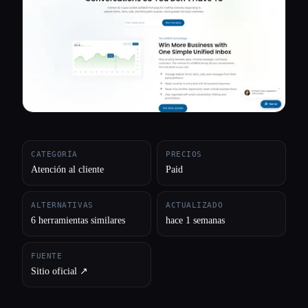
Todas las categorías
Acerca de
CATEGORÍA
PRECIOS
Atención al cliente
Paid
ALTERNATIVAS
ACTUALIZADO
6 herramientas similares
hace 1 semanas
FUENTE
Sitio oficial ↗︎
Esc