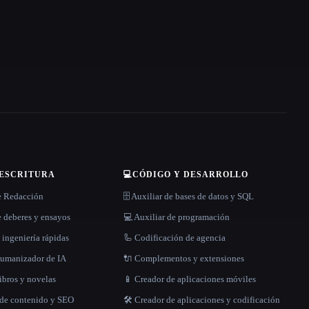
 ESCRITURA
💻
CÓDIGO Y DESARROLLO
e Redacción
🗄️ Auxiliar de bases de datos y SQL
 deberes y ensayos
💻 Auxiliar de programación
 ingeniería rápidas
🦾 Codificación de agencia
 humanizador de IA
🔌 Complementos y extensiones
libros y novelas
📱 Creador de aplicaciones móviles
 de contenido y SEO
🛠️ Creador de aplicaciones y codificación