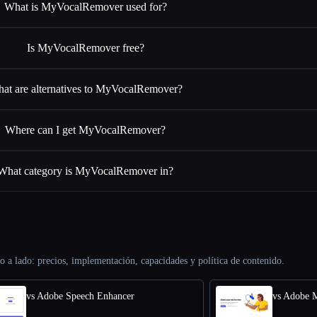
What is MyVocalRemover used for?
Is MyVocalRemover free?
at are alternatives to MyVocalRemover?
Where can I get MyVocalRemover?
What category is MyVocalRemover in?
o a lado: precios, implementación, capacidades y política de contenido.
vs Adobe Speech Enhancer
vs Adobe 