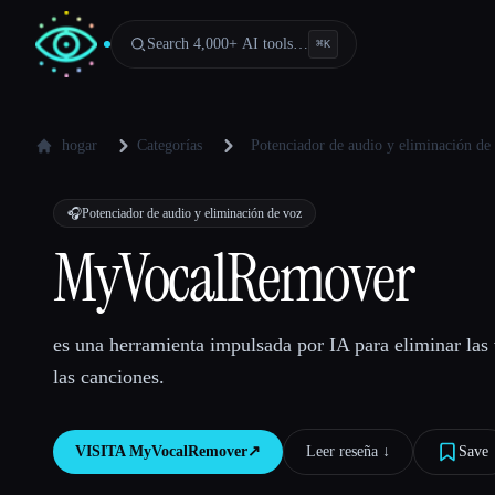
Search 4,000+ AI tools…
⌘
K
hogar
Categorías
Potenciador de audio y eliminación de
🎧
Potenciador de audio y eliminación de voz
MyVocalRemover
es una herramienta impulsada por IA para eliminar las 
las canciones.
VISITA
MyVocalRemover
↗︎
Leer reseña ↓︎
Save