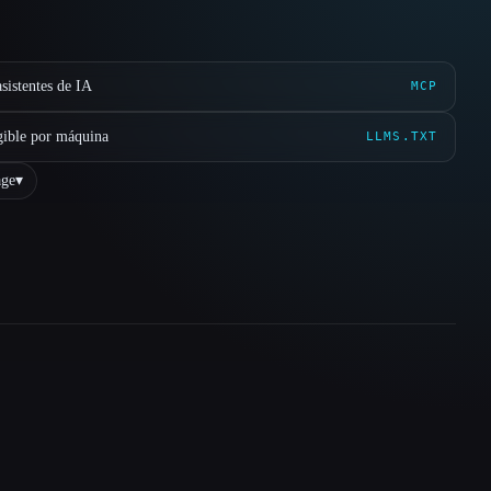
sistentes de IA
MCP
gible por máquina
LLMS.TXT
ge
▾