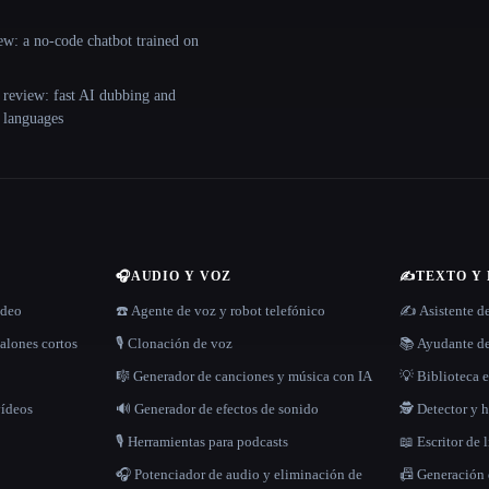
ew: a no-code chatbot trained on
 review: fast AI dubbing and
+ languages
🎧
AUDIO Y VOZ
✍️
TEXTO Y
ídeo
☎️ Agente de voz y robot telefónico
✍️ Asistente d
alones cortos
🎙️ Clonación de voz
📚 Ayudante de
🎼 Generador de canciones y música con IA
💡 Biblioteca e
vídeos
🔊 Generador de efectos de sonido
🕵️ Detector y
🎙️ Herramientas para podcasts
📖 Escritor de 
🎧 Potenciador de audio y eliminación de
📠 Generación