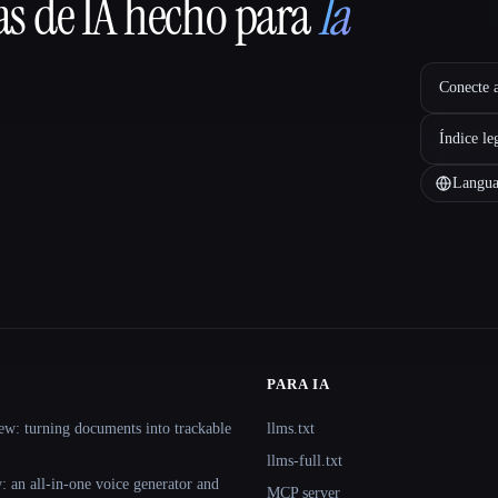
as de IA hecho para
la
Conecte a
Índice le
Langua
PARA IA
ew: turning documents into trackable
llms.txt
llms-full.txt
 an all-in-one voice generator and
MCP server