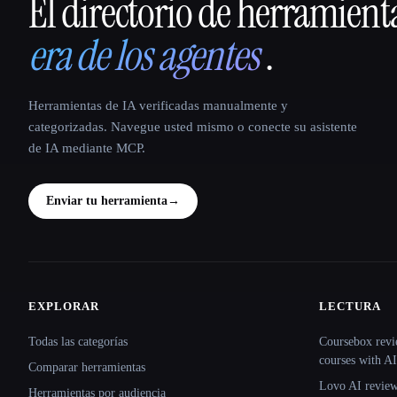
El directorio de herramient
That AI Collection
era de los agentes
.
Herramientas de IA verificadas manualmente y
categorizadas. Navegue usted mismo o conecte su asistente
de IA mediante MCP.
Enviar tu herramienta
→
EXPLORAR
LECTURA
Site navigation
Todas las categorías
Coursebox revi
courses with AI
Comparar herramientas
Lovo AI review:
Herramientas por audiencia