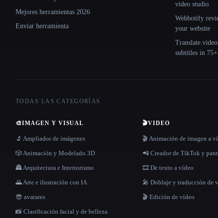
video studio
Mejores herramientas 2026
Webbotify revi
Enviar herramienta
your website
Translate.video
subtitles in 75
TODAS LAS CATEGORÍAS
🎨
IMAGEN Y VISUAL
🎬
VIDEO
🔬 Ampliador de imágenes
🎬 Animación de imagen a v
🎲 Animación y Modelado 3D
📲 Creador de TikTok y pant
🏯 Arquitectura e Interiorismo
🎞️ De texto a vídeo
🌄 Arte e ilustración con IA
🎤 Doblaje y traducción de 
😎 avatares
🎬 Edición de vídeo
📸 Clasificación facial y de belleza