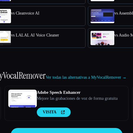
vs Cleanvoice AI
vs Assembl
vs LALAL AI Voice Cleaner
vs Audio 
yVocalRemover
Ver todas las alternativas a MyVocalRemover →
Adobe Speech Enhancer
Mejore las grabaciones de voz de forma gratuita
VISITA