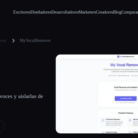
Escritores
Diseñadores
Desarrolladores
Marketers
Creadores
Blog
Compara
 voz
MyVocalRemover
voces y aislarlas de