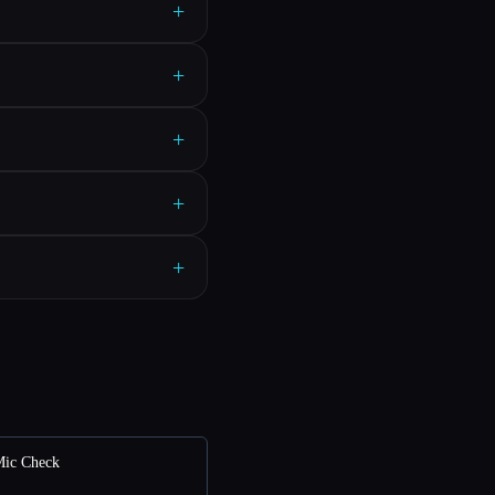
+
+
+
+
+
Mic Check