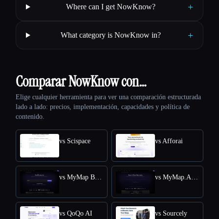
+
Where can I get NowKnow?
+
What category is NowKnow in?
Comparar NowKnow con…
Elige cualquier herramienta para ver una comparación estructurada
lado a lado: precios, implementación, capacidades y política de
contenido.
vs Scispace
vs Afforai
vs MyMap Book Summerizer
vs MyMap.AI Research Paper Summarizer
vs QoQo AI
vs Sourcely