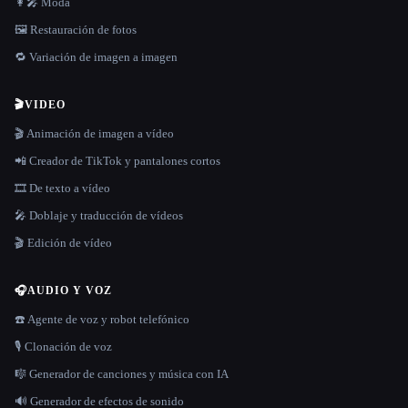
👩‍🎤 Moda
🖼️ Restauración de fotos
🔁 Variación de imagen a imagen
🎬
VIDEO
🎬 Animación de imagen a vídeo
📲 Creador de TikTok y pantalones cortos
🎞️ De texto a vídeo
🎤 Doblaje y traducción de vídeos
🎬 Edición de vídeo
🎧
AUDIO Y VOZ
☎️ Agente de voz y robot telefónico
🎙️ Clonación de voz
🎼 Generador de canciones y música con IA
🔊 Generador de efectos de sonido