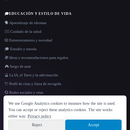
🎓
EDUCACIÓN Y ESTILO DE VIDA
🗣️ Aprendizaje de idiomas
👩‍⚕️ Cuidado de la salud
🎲 Entretenimiento y novedad
🎓 Estudio y tutoría
🎁 Ideas y recomendaciones para regalos
🎮 Juego de azar
🔮 La IA, el Tarot y la adivinación
💘 Perfil de citas y línea de recogida
💞 Redes sociales y citas
IDIOMA
We use Google Analytics cookies to measure how the site is used.
English
español
Français
Русский
简体中文
You can accept or reject these analytics cookies. The site works
Hindi
either way.
Privacy policy
.
© 2026 That AI Collection. Todos los derechos reservados.
·
Términos de servicios
·
Site information
política de privacidad
·
·
Built with Metatron ★
Reject
Accept
build de3d624c
Sign up