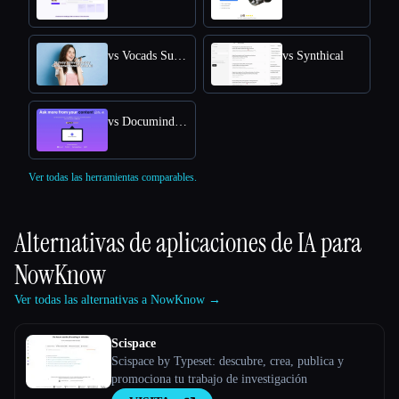
vs Vocads Survey
vs Synthical
vs Documind AI - Chat with PDF
Ver todas las herramientas comparables.
Alternativas de aplicaciones de IA para
NowKnow
Ver todas las alternativas a NowKnow →
Scispace
Scispace by Typeset: descubre, crea, publica y
promociona tu trabajo de investigación