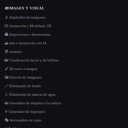
🎨
IMAGEN Y VISUAL
🔬 Ampliador de imágenes
🎲 Animación y Modelado 3D
🏯 Arquitectura e Interiorismo
🌄 Arte e ilustración con IA
😎 avatares
📸 Clasificación facial y de belleza
🖌️ De texto a imagen
🖼️ Edición de imágenes
🪄 Eliminador de fondo
💧 Eliminador de marcas de agua
🪪 Generador de disparos a la cabeza
⚜️ Generador de logotipos
🎭 Intercambio de caras