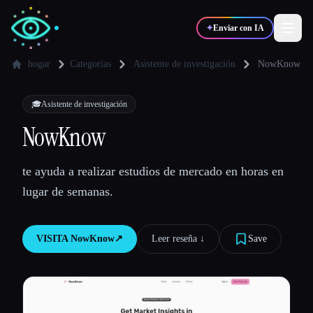
✦
Enviar con IA
hogar
Categorías
Asistente de investigación
NowKnow
✍️
🎨
Escritores
Diseñadores
🎓
Asistente de investigación
NowKnow
💻
📈
Desarrolladores
Marketers
te ayuda a realizar estudios de mercado en horas en
lugar de semanas.
🎓
🎬
Estudiantes
Creadores
VISITA
NowKnow
↗︎
Leer reseña ↓︎
Save
Blog
Comparar herramientas