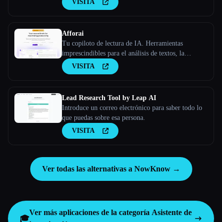
VISITA
Afforai
Tu copiloto de lectura de IA. Herramientas
imprescindibles para el análisis de textos, la
investigación y la búsqueda de documentos
VISITA
Lead Research Tool by Leap AI
Introduce un correo electrónico para saber todo lo
que puedas sobre esa persona.
VISITA
Ver todas las alternativas a NowKnow →
Ver más aplicaciones de la categoría
Asistente de
🎓