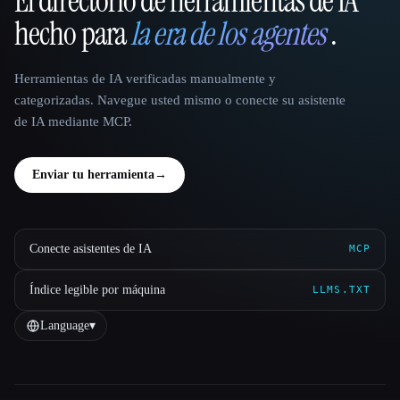
El directorio de herramientas de IA
That AI Collection
hecho para
la era de los agentes
.
Herramientas de IA verificadas manualmente y
categorizadas. Navegue usted mismo o conecte su asistente
de IA mediante MCP.
Enviar tu herramienta
→
Conecte asistentes de IA
MCP
Índice legible por máquina
LLMS.TXT
Language
▾