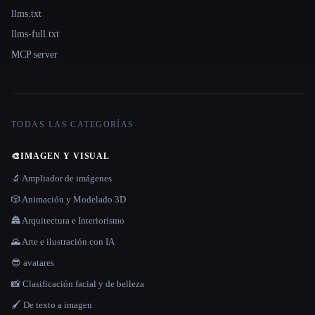
llms.txt
llms-full.txt
MCP server
TODAS LAS CATEGORÍAS
🎨
IMAGEN Y VISUAL
🔬 Ampliador de imágenes
🎲 Animación y Modelado 3D
🏯 Arquitectura e Interiorismo
🌄 Arte e ilustración con IA
😎 avatares
📸 Clasificación facial y de belleza
🖌️ De texto a imagen