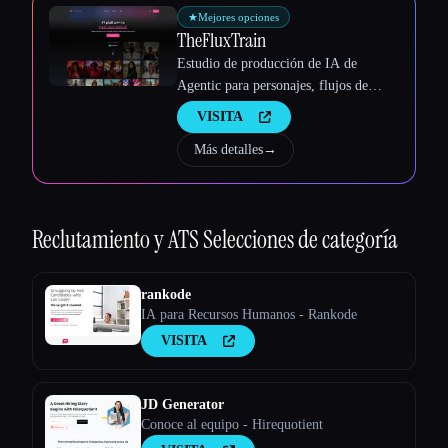
★
Mejores opciones
TheFluxTrain
Estudio de producción de IA de
Agentic para personajes, flujos de
trabajo y vídeos coherentes
VISITA
Más detalles
→
Reclutamiento y ATS
Selecciones de categoría
rankode
IA para Recursos Humanos - Rankode
VISITA
JD Generator
Conoce al equipo - Hirequotient