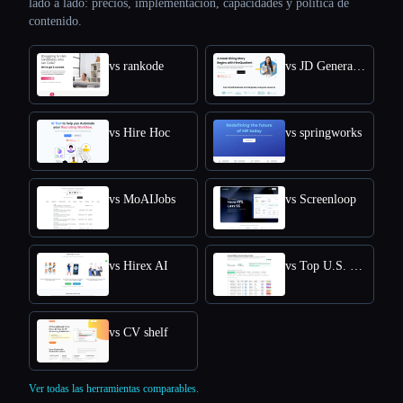
lado a lado: precios, implementación, capacidades y política de
contenido.
vs rankode
vs JD Generator
vs Hire Hoc
vs springworks
vs MoAIJobs
vs Screenloop
vs Hirex AI
vs Top U.S. New Grads Job
vs CV shelf
Ver todas las herramientas comparables.