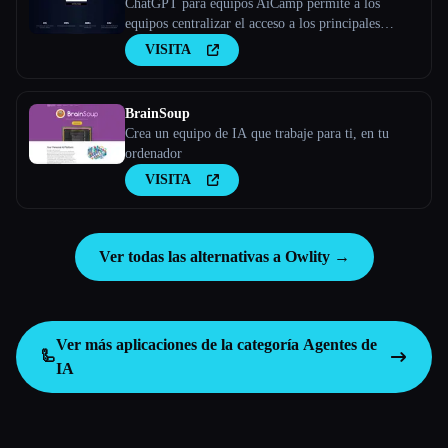
ChatGPT para equipos AiCamp permite a los
equipos centralizar el acceso a los principales
modelos de IA, como Claude, Bard, y a modelos
VISITA
lingüísticos grandes personalizados a través de una
plataforma unificada.
BrainSoup
Crea un equipo de IA que trabaje para ti, en tu
ordenador
VISITA
Ver todas las alternativas a Owlity →
Ver más aplicaciones de la categoría
Agentes de
🦾
IA