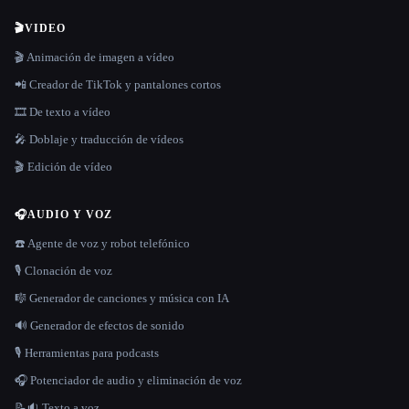
🎬
VIDEO
🎬 Animación de imagen a vídeo
📲 Creador de TikTok y pantalones cortos
🎞️ De texto a vídeo
🎤 Doblaje y traducción de vídeos
🎬 Edición de vídeo
🎧
AUDIO Y VOZ
☎️ Agente de voz y robot telefónico
🎙️ Clonación de voz
🎼 Generador de canciones y música con IA
🔊 Generador de efectos de sonido
🎙️ Herramientas para podcasts
🎧 Potenciador de audio y eliminación de voz
📝🔉 Texto a voz