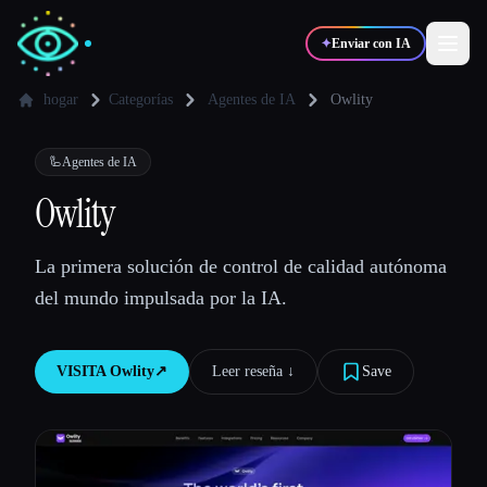
✦
Enviar con IA
hogar
Categorías
Agentes de IA
Owlity
✍️
🎨
Escritores
Diseñadores
🦾
Agentes de IA
Owlity
💻
📈
Desarrolladores
Marketers
La primera solución de control de calidad autónoma
del mundo impulsada por la IA.
🎓
🎬
Estudiantes
Creadores
VISITA
Owlity
↗︎
Leer reseña ↓︎
Save
Blog
Comparar herramientas