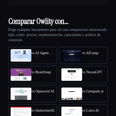
Comparar Owlity con…
Elige cualquier herramienta para ver una comparación estructurada
lado a lado: precios, implementación, capacidades y política de
contenido.
vs AI Agent Store
vs AICamp
vs BrainSoup
vs NexusGPT
vs Opencord AI
vs Genspark.ai
vs ImmersimAI
vs Lutra AI