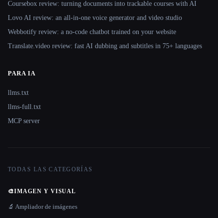
Coursebox review: turning documents into trackable courses with AI
Lovo AI review: an all-in-one voice generator and video studio
Webbotify review: a no-code chatbot trained on your website
Translate.video review: fast AI dubbing and subtitles in 75+ languages
PARA IA
llms.txt
llms-full.txt
MCP server
TODAS LAS CATEGORÍAS
🎨
IMAGEN Y VISUAL
🔬 Ampliador de imágenes