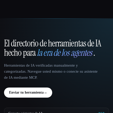
El directorio de herramientas de IA
That AI Collection
hecho para
la era de los agentes
.
Herramientas de IA verificadas manualmente y
categorizadas. Navegue usted mismo o conecte su asistente
de IA mediante MCP.
Enviar tu herramienta
→