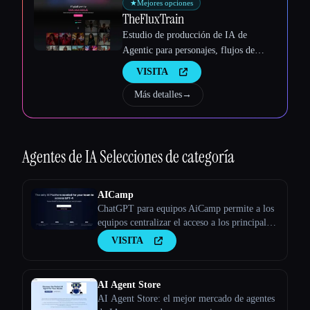
Esc
★
Mejores opciones
TheFluxTrain
Estudio de producción de IA de
Agentic para personajes, flujos de
trabajo y vídeos coherentes
VISITA
Más detalles
→
Agentes de IA
Selecciones de categoría
AICamp
ChatGPT para equipos AiCamp permite a los
equipos centralizar el acceso a los principales
modelos de IA, como Claude, Bard, y a
VISITA
modelos lingüísticos grandes personalizados a
través de una plataforma unificada.
AI Agent Store
AI Agent Store: el mejor mercado de agentes