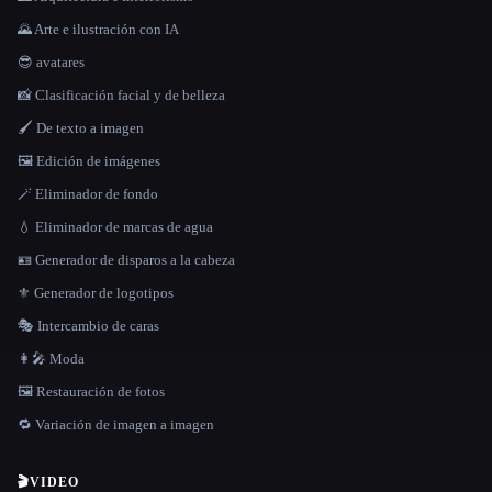
🌄 Arte e ilustración con IA
😎 avatares
📸 Clasificación facial y de belleza
🖌️ De texto a imagen
🖼️ Edición de imágenes
🪄 Eliminador de fondo
💧 Eliminador de marcas de agua
🪪 Generador de disparos a la cabeza
⚜️ Generador de logotipos
🎭 Intercambio de caras
👩‍🎤 Moda
🖼️ Restauración de fotos
🔁 Variación de imagen a imagen
🎬
VIDEO