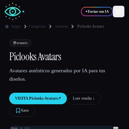
✦
Enviar con IA
hogar
Categorías
avatares
Piclooks Avatars
✍️
🎨
Escritores
Diseñadores
😎
avatares
Piclooks Avatars
💻
📈
Desarrolladores
Marketers
Avatares auténticos generados por IA para tus
diseños.
🎓
🎬
Estudiantes
Creadores
VISITA
Piclooks Avatars
↗︎
Leer reseña ↓︎
Save
Blog
Comparar herramientas