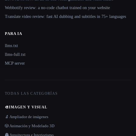
Webbotify review: a no-code chatbot trained on your website
Translate.video review: fast AI dubbing and subtitles in 75+ languages
PARA IA
llms.txt
llms-full.txt
MCP server
TODAS LAS CATEGORÍAS
🎨
IMAGEN Y VISUAL
🔬 Ampliador de imágenes
🎲 Animación y Modelado 3D
🏯 Arquitectura e Interiorismo