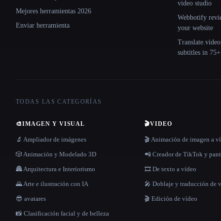
video studio
Mejores herramientas 2026
Webbotify revi
Enviar herramienta
your website
Translate.video
subtitles in 75
TODAS LAS CATEGORÍAS
🎨
IMAGEN Y VISUAL
🎬
VIDEO
🔬 Ampliador de imágenes
🎬 Animación de imagen a v
🎲 Animación y Modelado 3D
📲 Creador de TikTok y pant
🏯 Arquitectura e Interiorismo
🎞️ De texto a vídeo
🌄 Arte e ilustración con IA
🎤 Doblaje y traducción de 
😎 avatares
🎬 Edición de vídeo
📸 Clasificación facial y de belleza