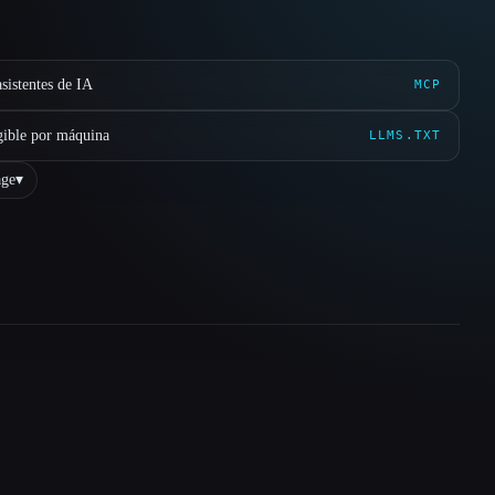
sistentes de IA
MCP
gible por máquina
LLMS.TXT
ge
▾