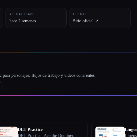
ACTUALIZADO
FUENTE
hace 2 semanas
Sitio oficial ↗︎
 para personajes, flujos de trabajo y vídeos coherentes
DET Practice
Lingos
DET Practice: Ace the Duolingo
Lingos