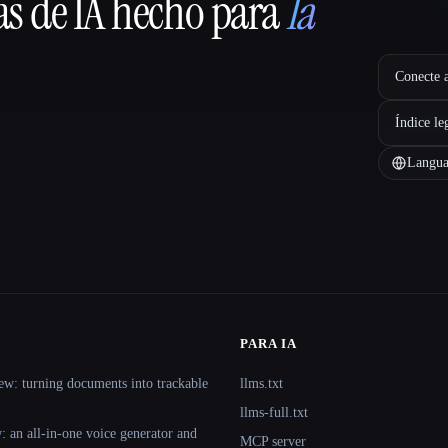
as de IA hecho para
la
Conecte a
Índice le
Langua
PARA IA
ew: turning documents into trackable
llms.txt
llms-full.txt
 an all-in-one voice generator and
MCP server