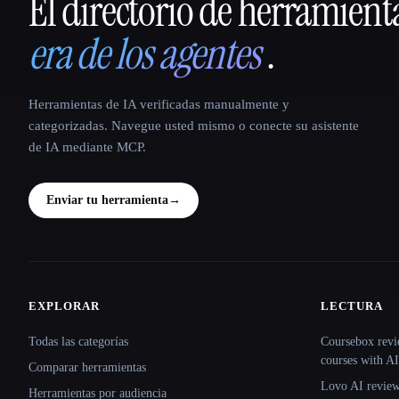
El directorio de herramient
That AI Collection
era de los agentes
.
Herramientas de IA verificadas manualmente y
categorizadas. Navegue usted mismo o conecte su asistente
de IA mediante MCP.
Enviar tu herramienta
→
EXPLORAR
LECTURA
Site navigation
Todas las categorías
Coursebox revi
courses with AI
Comparar herramientas
Lovo AI review:
Herramientas por audiencia