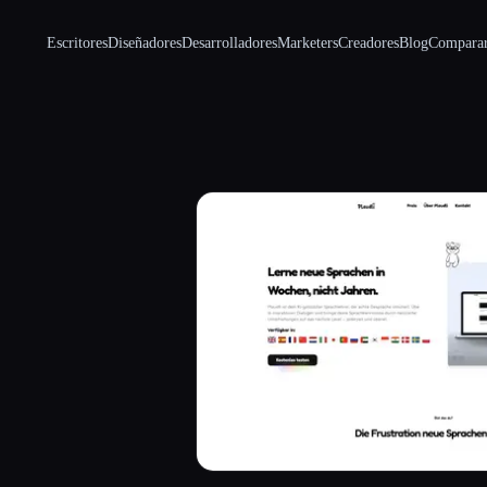
Escritores
Diseñadores
Desarrolladores
Marketers
Creadores
Blog
Compara