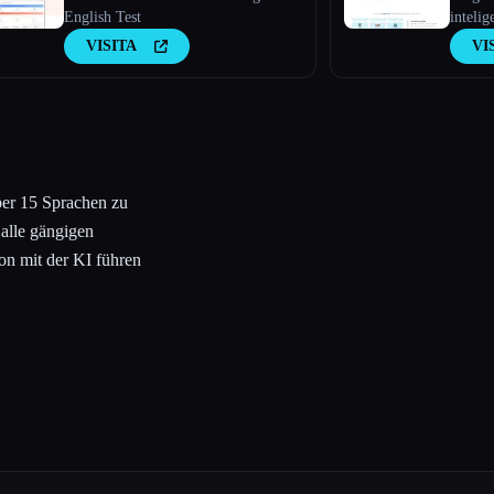
English Test
intelig
VISITA
VI
über 15 Sprachen zu
 alle gängigen
on mit der KI führen