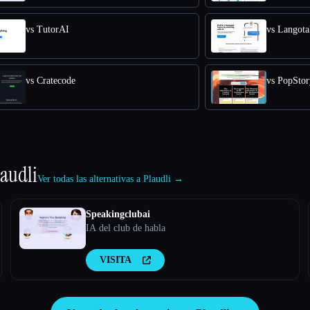
vs TutorAI
vs Langota
vs Cratecode
vs PopStor
laudli
Ver todas las alternativas a Plaudli →
Speakingclubai
IA del club de habla
VISITA