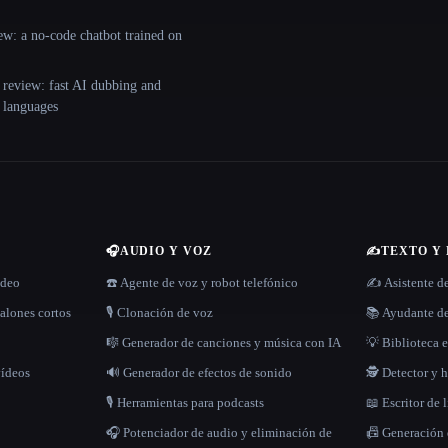
ew: a no-code chatbot trained on
 review: fast AI dubbing and
+ languages
🎧
AUDIO Y VOZ
✍️
TEXTO Y
ídeo
☎️ Agente de voz y robot telefónico
✍️ Asistente d
alones cortos
🎙️ Clonación de voz
📚 Ayudante de
🎼 Generador de canciones y música con IA
💡 Biblioteca e
vídeos
🔊 Generador de efectos de sonido
🕵️ Detector y
🎙️ Herramientas para podcasts
📖 Escritor de 
🎧 Potenciador de audio y eliminación de
📠 Generación