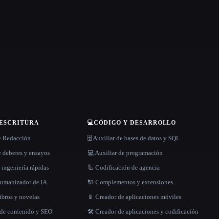
 ESCRITURA
💻
CÓDIGO Y DESARROLLO
e Redacción
🗄️ Auxiliar de bases de datos y SQL
 deberes y ensayos
💻 Auxiliar de programación
 ingeniería rápidas
🦾 Codificación de agencia
 humanizador de IA
🔌 Complementos y extensiones
libros y novelas
📱 Creador de aplicaciones móviles
 de contenido y SEO
🛠️ Creador de aplicaciones y codificación