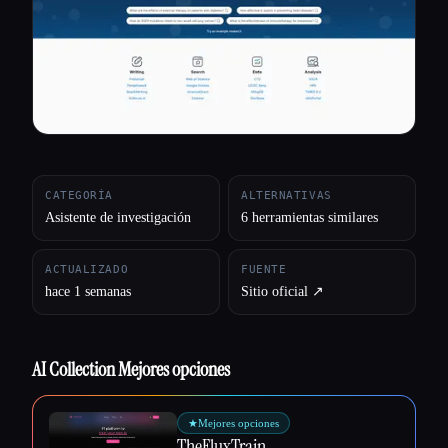
Todas las categorías
Acerca de
CATEGORÍA
ALTERNATIVAS
Asistente de investigación
6 herramientas similares
ACTUALIZADO
FUENTE
hace 1 semanas
Sitio oficial ↗︎
AI Collection Mejores opciones
★
Mejores opciones
TheFluxTrain
Esc