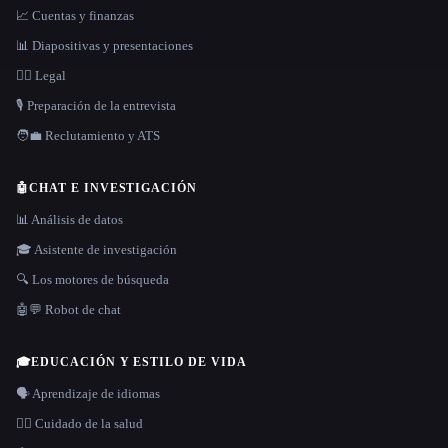
📈 Cuentas y finanzas
📊 Diapositivas y presentaciones
👩‍⚖️ Legal
🎙️ Preparación de la entrevista
🧑‍💼 Reclutamiento y ATS
🤖
CHAT E INVESTIGACIÓN
📊 Análisis de datos
🎓 Asistente de investigación
🔍 Los motores de búsqueda
🤖💬 Robot de chat
🎓
EDUCACIÓN Y ESTILO DE VIDA
🗣️ Aprendizaje de idiomas
👩‍⚕️ Cuidado de la salud