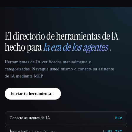
El directorio de herramientas de IA
That AI Collection
hecho para
la era de los agentes
.
Herramientas de IA verificadas manualmente y
categorizadas. Navegue usted mismo o conecte su asistente
de IA mediante MCP.
Enviar tu herramienta
→
Conecte asistentes de IA
MCP
Índice legible por máquina
LLMS.TXT