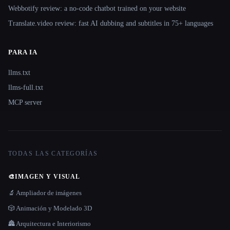
Webbotify review: a no-code chatbot trained on your website
Translate.video review: fast AI dubbing and subtitles in 75+ languages
PARA IA
llms.txt
llms-full.txt
MCP server
TODAS LAS CATEGORÍAS
🎨
IMAGEN Y VISUAL
🔬 Ampliador de imágenes
🎲 Animación y Modelado 3D
🏯 Arquitectura e Interiorismo