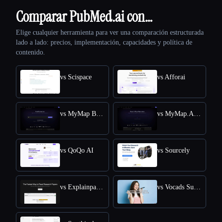
Comparar PubMed.ai con…
Elige cualquier herramienta para ver una comparación estructurada
lado a lado: precios, implementación, capacidades y política de
contenido.
vs Scispace
vs Afforai
vs MyMap Book Summerizer
vs MyMap.AI Research Paper Summarizer
vs QoQo AI
vs Sourcely
vs Explainpaper
vs Vocads Survey