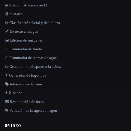
🌄 Arte e ilustración con IA
😎 avatares
📸 Clasificación facial y de belleza
🖌️ De texto a imagen
🖼️ Edición de imágenes
🪄 Eliminador de fondo
💧 Eliminador de marcas de agua
🪪 Generador de disparos a la cabeza
⚜️ Generador de logotipos
🎭 Intercambio de caras
👩‍🎤 Moda
🖼️ Restauración de fotos
🔁 Variación de imagen a imagen
🎬
VIDEO