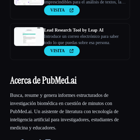
imprescindibles para el análisis de textos, la
investigación y la búsqueda de documentos
VISITA
Lead Research Tool by Leap AI
Introduce un correo electrónico para saber
todo lo que puedas sobre esa persona.
VISITA
Acerca de PubMed.ai
Busca, resume y genera informes estructurados de
investigación biomédica en cuestión de minutos con
PubMed.ai. Un asistente de literatura con tecnología de
inteligencia artificial para investigadores, estudiantes de
medicina y educadores.