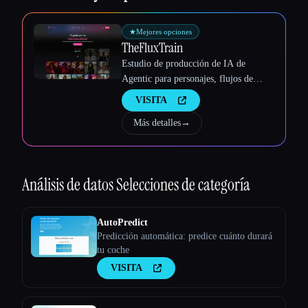
Esc
★
Mejores opciones
TheFluxTrain
Estudio de producción de IA de
Agentic para personajes, flujos de
trabajo y vídeos coherentes
VISITA
Más detalles
→
Análisis de datos
Selecciones de categoría
AutoPredict
Predicción automática: predice cuánto durará
tu coche
VISITA