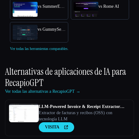
vs SummerEyes
vs Rome AI
vs GummySearch
Ver todas las herramientas comparables.
Alternativas de aplicaciones de IA para
RecapioGPT
Ver todas las alternativas a RecapioGPT →
LLM-Powered Invoice & Receipt Extractor
(OSS)
Extractor de facturas y recibos (OSS) con
tecnología LLM
VISITA