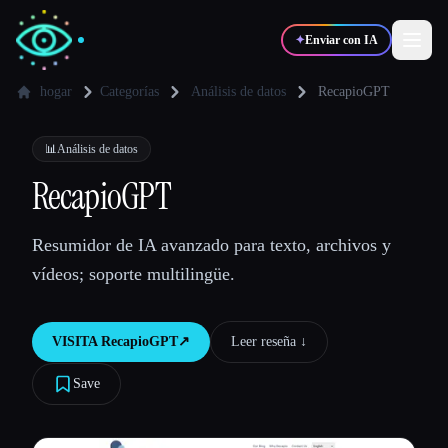
✦
Enviar con IA
hogar
Categorías
Análisis de datos
RecapioGPT
✍️
🎨
Escritores
Diseñadores
📊
Análisis de datos
RecapioGPT
💻
📈
Desarrolladores
Marketers
Resumidor de IA avanzado para texto, archivos y
vídeos; soporte multilingüe.
🎓
🎬
Estudiantes
Creadores
VISITA
RecapioGPT
↗︎
Leer reseña ↓︎
Save
Blog
Comparar herramientas