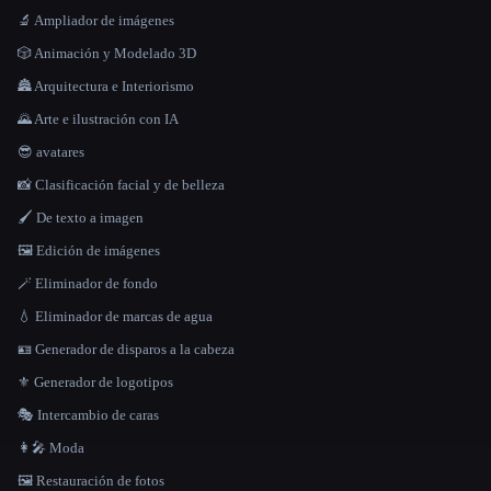
🔬 Ampliador de imágenes
🎲 Animación y Modelado 3D
🏯 Arquitectura e Interiorismo
🌄 Arte e ilustración con IA
😎 avatares
📸 Clasificación facial y de belleza
🖌️ De texto a imagen
🖼️ Edición de imágenes
🪄 Eliminador de fondo
💧 Eliminador de marcas de agua
🪪 Generador de disparos a la cabeza
⚜️ Generador de logotipos
🎭 Intercambio de caras
👩‍🎤 Moda
🖼️ Restauración de fotos