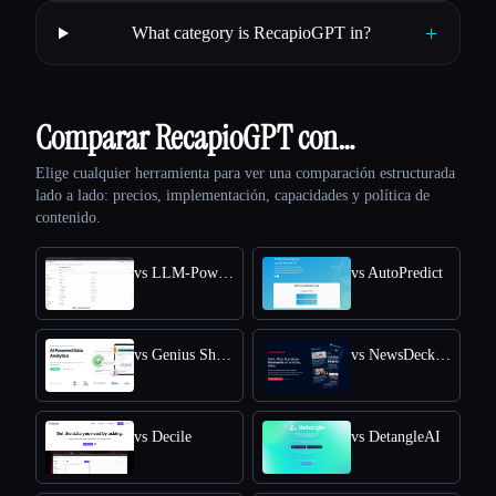
+
What category is RecapioGPT in?
Comparar RecapioGPT con…
Elige cualquier herramienta para ver una comparación estructurada
lado a lado: precios, implementación, capacidades y política de
contenido.
vs LLM-Powered Invoice & Receipt Extractor (OSS)
vs AutoPredict
vs Genius Sheets
vs NewsDeck from OneSub
vs Decile
vs DetangleAI