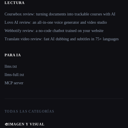
LECTURA
Coursebox review: turning documents into trackable courses with AI
Lovo AI review: an all-in-one voice generator and video studio
Webbotify review: a no-code chatbot trained on your website
Translate.video review: fast AI dubbing and subtitles in 75+ languages
PARA IA
llms.txt
llms-full.txt
MCP server
TODAS LAS CATEGORÍAS
🎨
IMAGEN Y VISUAL