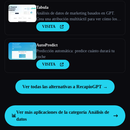
Tabula
Análisis de datos de marketing basados en GPT.
Crea una atribución multitáctil para ver cómo los
diferentes canales de marketing trabajan juntos para
VISITA
convertir clientes potenciales en clientes
AutoPredict
Predicción automática: predice cuánto durará tu
coche
VISITA
Ver todas las alternativas a RecapioGPT →
Ver más aplicaciones de la categoría
Análisis de
📊
datos