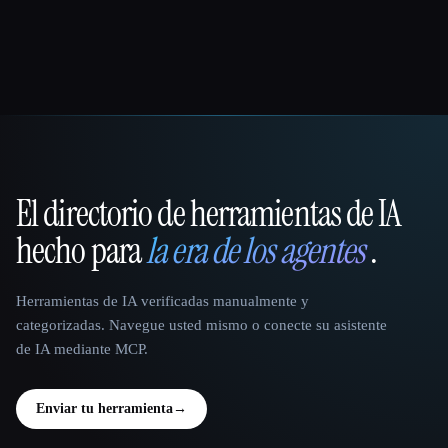
El directorio de herramientas de IA
That AI Collection
hecho para
la era de los agentes
.
Herramientas de IA verificadas manualmente y
categorizadas. Navegue usted mismo o conecte su asistente
de IA mediante MCP.
Enviar tu herramienta
→