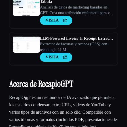
Tabula
Análisis de datos de marketing basados en
GPT. Crea una atribución multitáctil para ver
cómo los diferentes canales de marketing
VISITA
trabajan juntos para convertir clientes
potenciales en clientes
LLM-Powered Invoice & Receipt Extractor
(OSS)
Extractor de facturas y recibos (OSS) con
tecnología LLM
VISITA
Acerca de RecapioGPT
RecapiOgpt es un resumidor de IA avanzado que permite a
los usuarios condensar texto, URL, vídeos de YouTube y
varios tipos de archivos con un solo clic. Compatible con
varios idiomas y formatos (incluidos PDF, presentaciones de
PowerPoint y vídeos de YouTube con subtítulos),