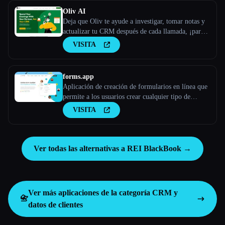
Oliv AI
Deja que Oliv te ayude a investigar, tomar notas y
actualizar tu CRM después de cada llamada, ¡para
que puedas concentrarte en ganar las
VISITA
conversaciones!
forms.app
Aplicación de creación de formularios en línea que
permite a los usuarios crear cualquier tipo de
formularios, encuestas y cuestionarios.
VISITA
Ver todas las alternativas a REI BlackBook →
Ver más aplicaciones de la categoría
CRM y
📇
datos de clientes