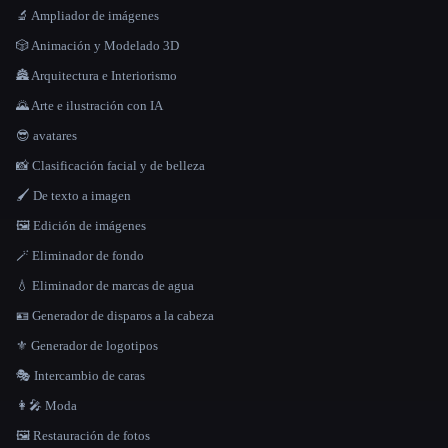
🔬 Ampliador de imágenes
🎲 Animación y Modelado 3D
🏯 Arquitectura e Interiorismo
🌄 Arte e ilustración con IA
😎 avatares
📸 Clasificación facial y de belleza
🖌️ De texto a imagen
🖼️ Edición de imágenes
🪄 Eliminador de fondo
💧 Eliminador de marcas de agua
🪪 Generador de disparos a la cabeza
⚜️ Generador de logotipos
🎭 Intercambio de caras
👩‍🎤 Moda
🖼️ Restauración de fotos