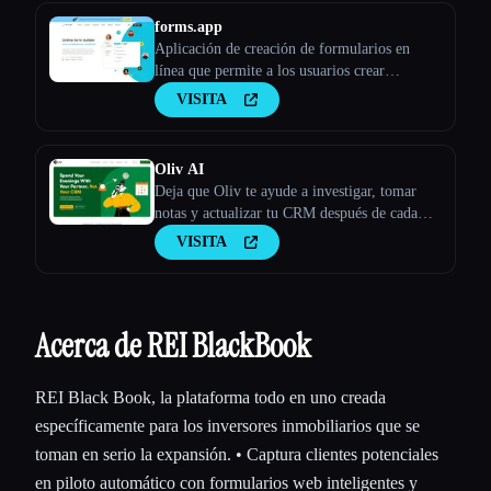
forms.app
Aplicación de creación de formularios en
línea que permite a los usuarios crear
cualquier tipo de formularios, encuestas y
VISITA
cuestionarios.
Oliv AI
Deja que Oliv te ayude a investigar, tomar
notas y actualizar tu CRM después de cada
llamada, ¡para que puedas concentrarte en
VISITA
ganar las conversaciones!
Acerca de REI BlackBook
REI Black Book, la plataforma todo en uno creada
específicamente para los inversores inmobiliarios que se
toman en serio la expansión. • Captura clientes potenciales
en piloto automático con formularios web inteligentes y