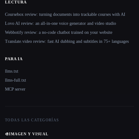
LECTURA
Coursebox review: turning documents into trackable courses with AI
Lovo AI review: an all-in-one voice generator and video studio
Webbotify review: a no-code chatbot trained on your website
Translate.video review: fast AI dubbing and subtitles in 75+ languages
PARA IA
llms.txt
llms-full.txt
MCP server
TODAS LAS CATEGORÍAS
🎨
IMAGEN Y VISUAL