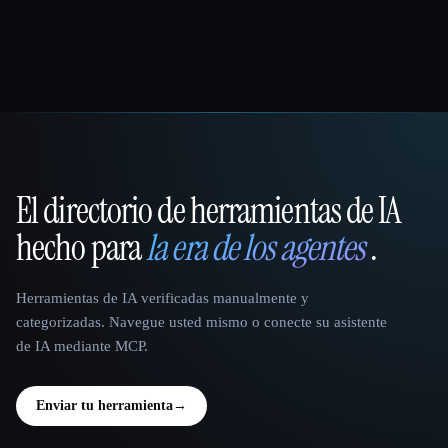
El directorio de herramientas de IA
That AI Collection
hecho para
la era de los agentes
.
Herramientas de IA verificadas manualmente y
categorizadas. Navegue usted mismo o conecte su asistente
de IA mediante MCP.
Enviar tu herramienta
→