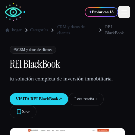
✦
Enviar con IA
CRM y datos de
REI
hogar
Categorías
clientes
BlackBook
✍️
🎨
Escritores
Diseñadores
📇
CRM y datos de clientes
REI BlackBook
💻
📈
Desarrolladores
Marketers
tu solución completa de inversión inmobiliaria.
🎓
🎬
Estudiantes
Creadores
VISITA
REI BlackBook
↗︎
Leer reseña ↓︎
Save
Blog
Comparar herramientas