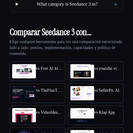
+
What category is Seedance 3 in?
Comparar Seedance 3 con…
Elige cualquier herramienta para ver una comparación estructurada
lado a lado: precios, implementación, capacidades y política de
contenido.
vs Free AI kissing video generator
vs youtube video downloader
vs TheFluxTrain
vs SellerPic AI
vs VideoIdeas AI
vs Klap App