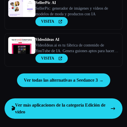
SellerPic AI
SellerPic: generador de imágenes y vídeos de
modelos de moda y productos con IA
VISITA
VideoIdeas AI
VideoIdeas.ai es tu fábrica de contenido de
YouTube de IA. Genera guiones aptos para hacer
virus, nuevas ideas de vídeo y contenido atractivo
VISITA
en cuestión de minutos.
Ver todas las alternativas a Seedance 3 →
Ver más aplicaciones de la categoría
Edición de
🎬
vídeo