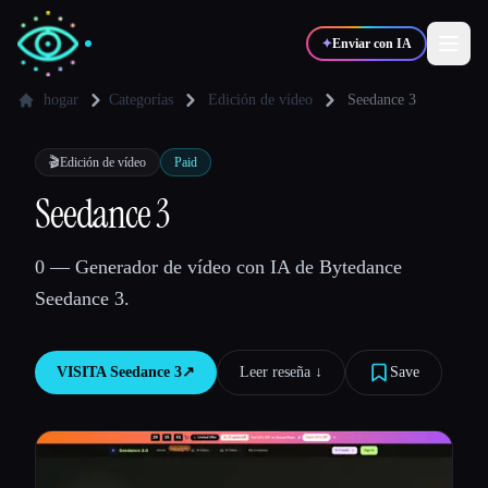
✦
Enviar con IA
hogar
Categorías
Edición de vídeo
Seedance 3
✍️
🎨
Escritores
Diseñadores
🎬
Edición de vídeo
Paid
Seedance 3
💻
📈
Desarrolladores
Marketers
0 — Generador de vídeo con IA de Bytedance
Seedance 3.
🎓
🎬
Estudiantes
Creadores
VISITA
Seedance 3
↗︎
Leer reseña ↓︎
Save
Blog
Comparar herramientas