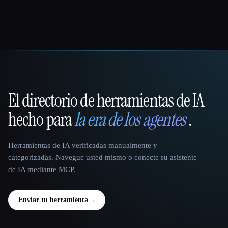
El directorio de herramientas de IA
That AI Collection
hecho para
la era de los agentes
.
Herramientas de IA verificadas manualmente y
categorizadas. Navegue usted mismo o conecte su asistente
de IA mediante MCP.
Enviar tu herramienta
→