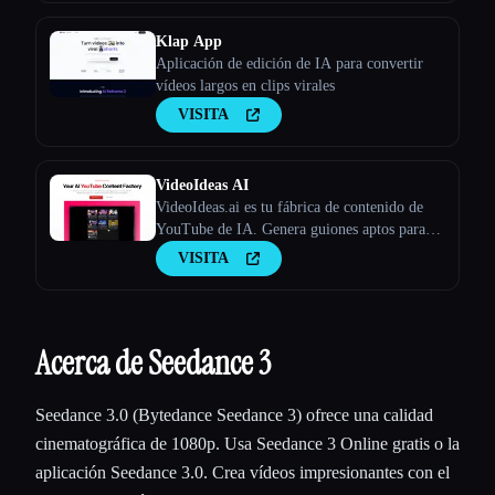
Klap App
Aplicación de edición de IA para convertir
vídeos largos en clips virales
VISITA
VideoIdeas AI
VideoIdeas.ai es tu fábrica de contenido de
YouTube de IA. Genera guiones aptos para
hacer virus, nuevas ideas de vídeo y contenido
VISITA
atractivo en cuestión de minutos.
Acerca de Seedance 3
Seedance 3.0 (Bytedance Seedance 3) ofrece una calidad
cinematográfica de 1080p. Usa Seedance 3 Online gratis o la
aplicación Seedance 3.0. Crea vídeos impresionantes con el