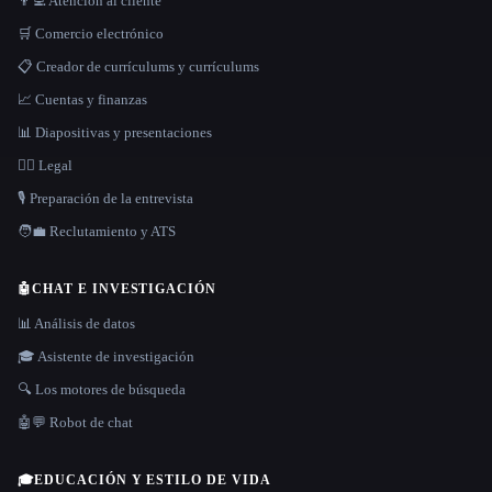
👨‍💻 Atención al cliente
🛒 Comercio electrónico
📋 Creador de currículums y currículums
📈 Cuentas y finanzas
📊 Diapositivas y presentaciones
👩‍⚖️ Legal
🎙️ Preparación de la entrevista
🧑‍💼 Reclutamiento y ATS
🤖
CHAT E INVESTIGACIÓN
📊 Análisis de datos
🎓 Asistente de investigación
🔍 Los motores de búsqueda
🤖💬 Robot de chat
🎓
EDUCACIÓN Y ESTILO DE VIDA