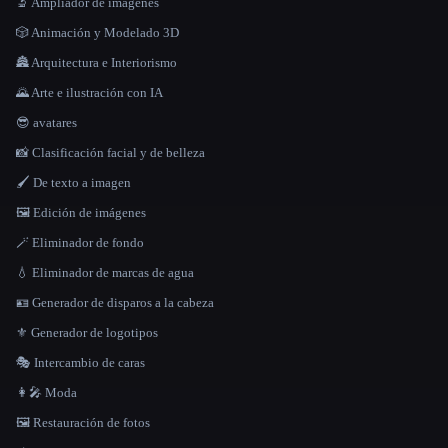
🔬 Ampliador de imágenes
🎲 Animación y Modelado 3D
🏯 Arquitectura e Interiorismo
🌄 Arte e ilustración con IA
😎 avatares
📸 Clasificación facial y de belleza
🖌️ De texto a imagen
🖼️ Edición de imágenes
🪄 Eliminador de fondo
💧 Eliminador de marcas de agua
🪪 Generador de disparos a la cabeza
⚜️ Generador de logotipos
🎭 Intercambio de caras
👩‍🎤 Moda
🖼️ Restauración de fotos