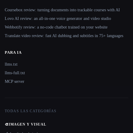
Coursebox review: turning documents into trackable courses with AI
Lovo AI review: an all-in-one voice generator and video studio
Webbotify review: a no-code chatbot trained on your website
Translate.video review: fast AI dubbing and subtitles in 75+ languages
PARA IA
llms.txt
llms-full.txt
MCP server
TODAS LAS CATEGORÍAS
🎨
IMAGEN Y VISUAL