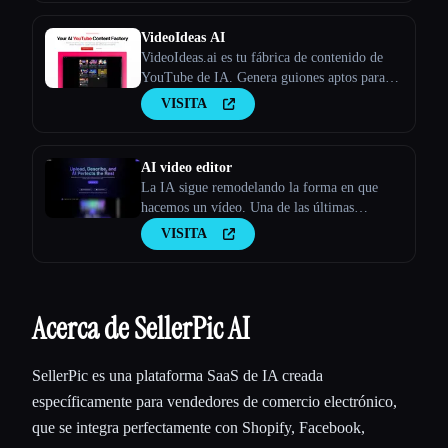
VideoIdeas AI
VideoIdeas.ai es tu fábrica de contenido de
YouTube de IA. Genera guiones aptos para
hacer virus, nuevas ideas de vídeo y contenido
VISITA
atractivo en cuestión de minutos.
AI video editor
La IA sigue remodelando la forma en que
hacemos un vídeo. Una de las últimas
innovaciones en este ámbito es TopView.ai,
VISITA
un editor de vídeo de IA en línea que
aprovecha el poder de la IA para racionalizar
Acerca de SellerPic AI
SellerPic es una plataforma SaaS de IA creada
específicamente para vendedores de comercio electrónico,
que se integra perfectamente con Shopify, Facebook,