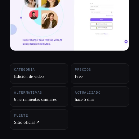
Todas las categorías
Acerca de
CATEGORÍA
PRECIOS
Edición de vídeo
Free
ALTERNATIVAS
ACTUALIZADO
6 herramientas similares
hace 5 días
FUENTE
Sitio oficial ↗︎