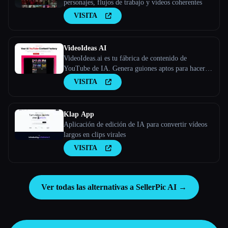
personajes, flujos de trabajo y vídeos coherentes
VISITA
VideoIdeas AI
VideoIdeas.ai es tu fábrica de contenido de
YouTube de IA. Genera guiones aptos para hacer
virus, nuevas ideas de vídeo y contenido atractivo
VISITA
en cuestión de minutos.
Klap App
Aplicación de edición de IA para convertir vídeos
largos en clips virales
VISITA
Ver todas las alternativas a SellerPic AI →