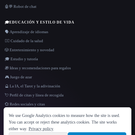
🤖💬 Robot de chat
🎓
EDUCACIÓN Y ESTILO DE VIDA
🗣️ Aprendizaje de idiomas
👩‍⚕️ Cuidado de la salud
🎲 Entretenimiento y novedad
🎓 Estudio y tutoría
🎁 Ideas y recomendaciones para regalos
🎮 Juego de azar
🔮 La IA, el Tarot y la adivinación
💘 Perfil de citas y línea de recogida
💞 Redes sociales y citas
IDIOMA
We use Google Analytics cookies to measure how the site is used.
English
español
Français
Русский
简体中文
You can accept or reject these analytics cookies. The site works
Hindi
either way.
Privacy policy
.
© 2026 That AI Collection. Todos los derechos reservados.
·
Términos de servicios
·
Site information