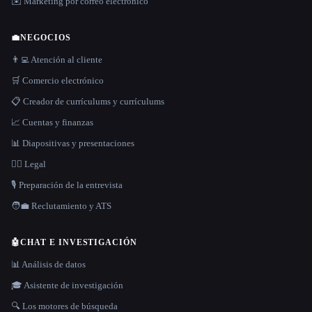
✉️ Marketing por correo electrónico
💼
NEGOCIOS
👨‍💻 Atención al cliente
🛒 Comercio electrónico
📋 Creador de currículums y currículums
📈 Cuentas y finanzas
📊 Diapositivas y presentaciones
👩‍⚖️ Legal
🎙️ Preparación de la entrevista
🧑‍💼 Reclutamiento y ATS
🤖
CHAT E INVESTIGACIÓN
📊 Análisis de datos
🎓 Asistente de investigación
🔍 Los motores de búsqueda