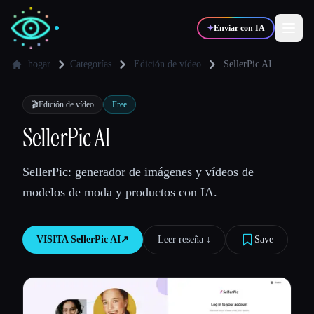
✦
Enviar con IA
hogar
Categorías
Edición de vídeo
SellerPic AI
✍️
🎨
Escritores
Diseñadores
🎬
Edición de vídeo
Free
SellerPic AI
💻
📈
Desarrolladores
Marketers
SellerPic: generador de imágenes y vídeos de
modelos de moda y productos con IA.
🎓
🎬
Estudiantes
Creadores
VISITA
SellerPic AI
↗︎
Leer reseña ↓︎
Save
Blog
Comparar herramientas