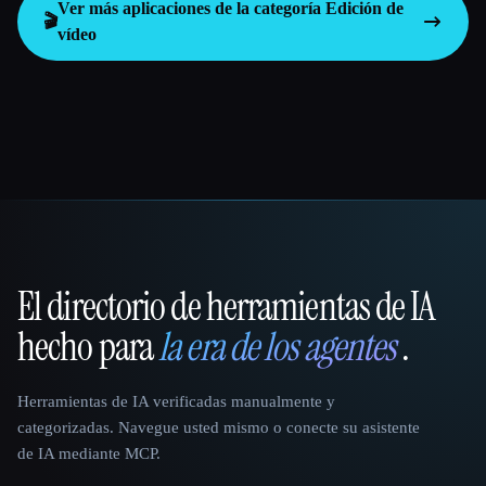
Ver más aplicaciones de la categoría
Edición de
🎬
vídeo
El directorio de herramientas de IA
That AI Collection
hecho para
la era de los agentes
.
Herramientas de IA verificadas manualmente y
categorizadas. Navegue usted mismo o conecte su asistente
de IA mediante MCP.