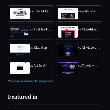
vs Free AI kissing video generator
vs youtube video downloader
vs TheFluxTrain
vs VideoIdeas AI
vs Klap App
vs AI video editor
vs Atlabs AI
vs Topview AI URL to Video
Ver todas las herramientas comparables.
Featured in