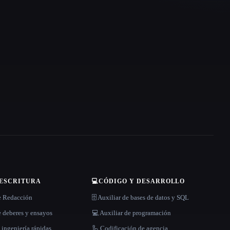
 ESCRITURA
💻
CÓDIGO Y DESARROLLO
e Redacción
🗄️ Auxiliar de bases de datos y SQL
 deberes y ensayos
💻 Auxiliar de programación
 ingeniería rápidas
🦾 Codificación de agencia