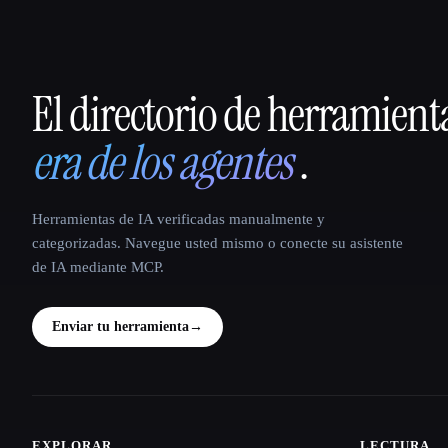
El directorio de herramient
That AI Collection
era de los agentes
.
Herramientas de IA verificadas manualmente y
categorizadas. Navegue usted mismo o conecte su asistente
de IA mediante MCP.
Enviar tu herramienta
→
EXPLORAR
LECTURA