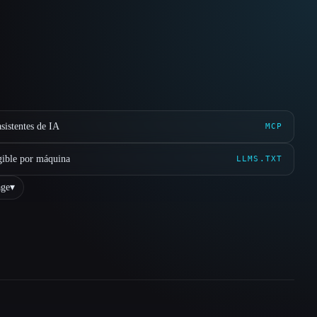
sistentes de IA
MCP
gible por máquina
LLMS.TXT
ge
▾