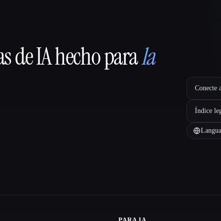
as de IA hecho para
la
Conecte a
Índice le
Langua
PARA IA