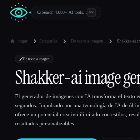
Search 4,000+ AI tools…
⌘
K
hogar
Categorías
De texto a imagen
Shakker-ai i
🖌️
De texto a imagen
Shakker-ai image ge
El generador de imágenes con IA transforma el texto 
segundos. Impulsado por una tecnología de IA de últi
ofrece un potencial creativo ilimitado con estilos, reso
resultados personalizables.