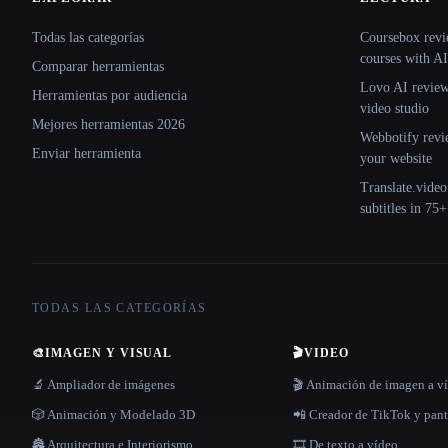
Site navigation
Todas las categorías
Coursebox revi
courses with AI
Comparar herramientas
Lovo AI review:
Herramientas por audiencia
video studio
Mejores herramientas 2026
Webbotify revi
Enviar herramienta
your website
Translate.video
subtitles in 75
TODAS LAS CATEGORÍAS
🎨
IMAGEN Y VISUAL
🎬
VIDEO
🔬 Ampliador de imágenes
🎬 Animación de imagen a v
🎲 Animación y Modelado 3D
📲 Creador de TikTok y pant
🏯 Arquitectura e Interiorismo
🎞️ De texto a vídeo