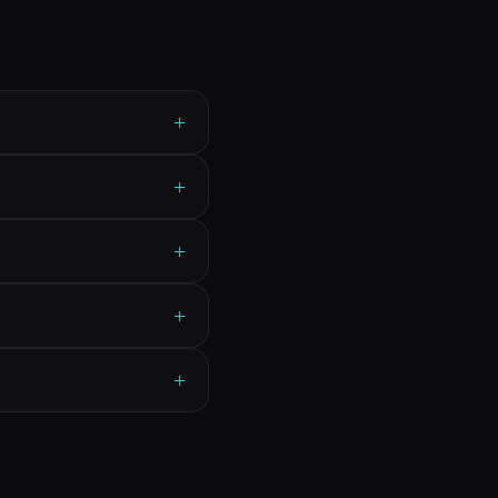
+
+
+
+
+