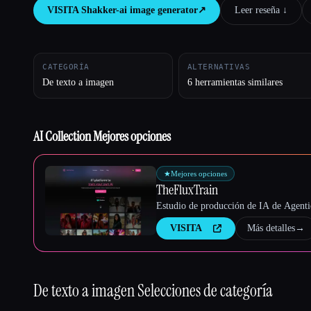
VISITA
Shakker-ai image generator
↗︎
Leer reseña ↓︎
Esc
CATEGORÍA
ALTERNATIVAS
De texto a imagen
6 herramientas similares
AI Collection Mejores opciones
★
Mejores opciones
TheFluxTrain
Estudio de producción de IA de Agentic
VISITA
Más detalles
→
De texto a imagen
Selecciones de categoría