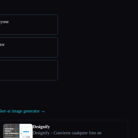
yone
tor
akker-ai image generator →
Designify
Designify - Convierte cualquier foto en