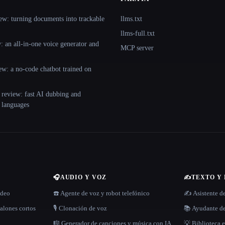
ew: turning documents into trackable
llms.txt
llms-full.txt
 an all-in-one voice generator and
MCP server
ew: a no-code chatbot trained on
 review: fast AI dubbing and
+ languages
🎧
AUDIO Y VOZ
✍️
TEXTO Y
ídeo
☎️ Agente de voz y robot telefónico
✍️ Asistente d
alones cortos
🎙️ Clonación de voz
📚 Ayudante de
🎼 Generador de canciones y música con IA
💡 Biblioteca e