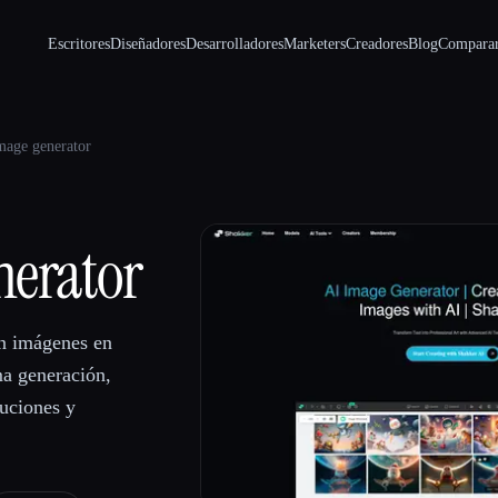
Escritores
Diseñadores
Desarrolladores
Marketers
Creadores
Blog
Compara
mage generator
nerator
en imágenes en
ma generación,
luciones y