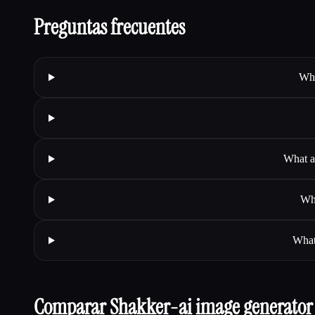
Preguntas frecuentes
Wha
What ar
Whe
What
Comparar Shakker-ai image generator