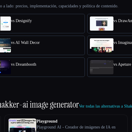
o a lado: precios, implementación, capacidades y política de contenido.
vs Designify
vs DrawAn
vs AI Wall Decor
vs Imagina
vs Dreambooth
vs Apeture
hakker-ai image generator
Ver todas las alternativas a Sh
Playground
Playground AI - Creador de imágenes de IA en