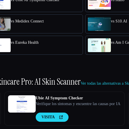
vs Medidex Connect
vs S10.AI
vs Eureka Health
vs Am I Ge
incare Pro: AI Skin Scanner
Ver todas las alternativas a 
Ubie AI Symptom Checker
Verifique los síntomas y encuentre las causas por IA
VISITA