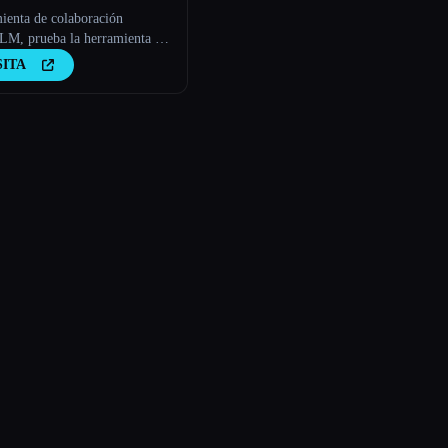
ienta de colaboración
LM, prueba la herramienta de
encia artificial
SITA