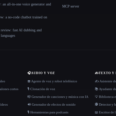
 an all-in-one voice generator and
MCP server
ew: a no-code chatbot trained on
 review: fast AI dubbing and
+ languages
🎧
AUDIO Y VOZ
✍️
TEXTO Y
ídeo
☎️ Agente de voz y robot telefónico
✍️ Asistente d
alones cortos
🎙️ Clonación de voz
📚 Ayudante de
🎼 Generador de canciones y música con IA
💡 Biblioteca e
vídeos
🔊 Generador de efectos de sonido
🕵️ Detector y
🎙️ Herramientas para podcasts
📖 Escritor de 