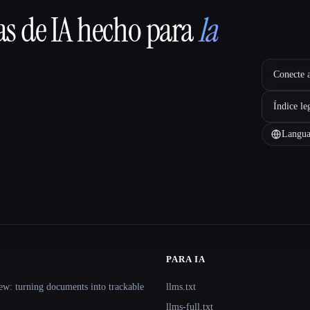
as de IA hecho para
la
Conecte a
Índice le
Langua
PARA IA
ew: turning documents into trackable
llms.txt
llms-full.txt