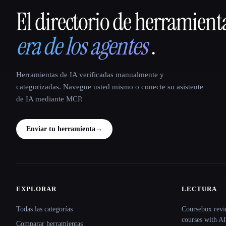
El directorio de herramient
That AI Collection
era de los agentes
.
Herramientas de IA verificadas manualmente y
categorizadas. Navegue usted mismo o conecte su asistente
de IA mediante MCP.
Enviar tu herramienta
→
EXPLORAR
LECTURA
Site navigation
Todas las categorías
Coursebox revi
courses with AI
Comparar herramientas