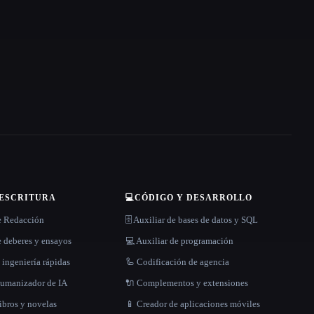
 ESCRITURA
💻
CÓDIGO Y DESARROLLO
e Redacción
🗄️ Auxiliar de bases de datos y SQL
 deberes y ensayos
💻 Auxiliar de programación
 ingeniería rápidas
🦾 Codificación de agencia
 humanizador de IA
🔌 Complementos y extensiones
libros y novelas
📱 Creador de aplicaciones móviles