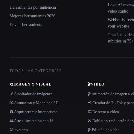
Lovo AI review:
Herramientas por audiencia
video studio
Mejores herramientas 2026
Webbotify revi
Enviar herramienta
your website
Translate.video
subtitles in 75
TODAS LAS CATEGORÍAS
🎨
IMAGEN Y VISUAL
🎬
VIDEO
🔬 Ampliador de imágenes
🎬 Animación de imagen a v
🎲 Animación y Modelado 3D
📲 Creador de TikTok y pant
🏯 Arquitectura e Interiorismo
🎞️ De texto a vídeo
🌄 Arte e ilustración con IA
🎤 Doblaje y traducción de 
😎 avatares
🎬 Edición de vídeo