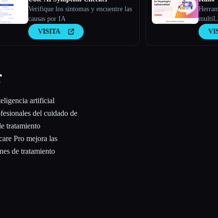
Verifique los síntomas y encuentre las
Herram
causas por IA
multiL
intelig
VISITA
VI
r
ligencia artificial
ofesionales del cuidado de
de tratamiento
care Pro mejora las
anes de tratamiento