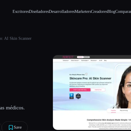
Escritores
Diseñadores
Desarrolladores
Marketers
Creadores
Blog
Compara
o: AI Skin Scanner
pas médicos.
Save