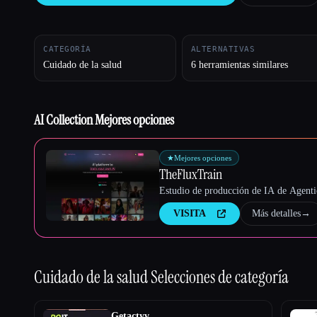
CATEGORÍA
ALTERNATIVAS
Esc
Cuidado de la salud
6 herramientas similares
AI Collection Mejores opciones
★
Mejores opciones
TheFluxTrain
Estudio de producción de IA de Agentic
VISITA
Más detalles
→
Cuidado de la salud
Selecciones de categoría
Getactyv