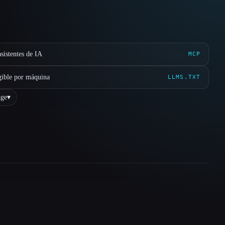
sistentes de IA
MCP
gible por máquina
LLMS.TXT
ge
▾