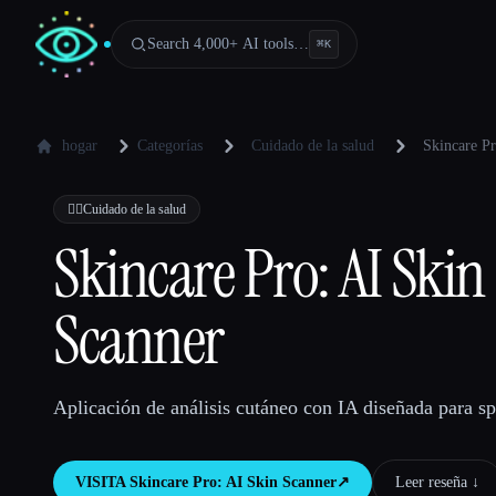
Search 4,000+ AI tools…
⌘
K
hogar
Categorías
Cuidado de la salud
Skincare Pr
👩‍⚕️
Cuidado de la salud
Skincare Pro: AI Skin
Scanner
Aplicación de análisis cutáneo con IA diseñada para s
VISITA
Skincare Pro: AI Skin Scanner
↗︎
Leer reseña ↓︎