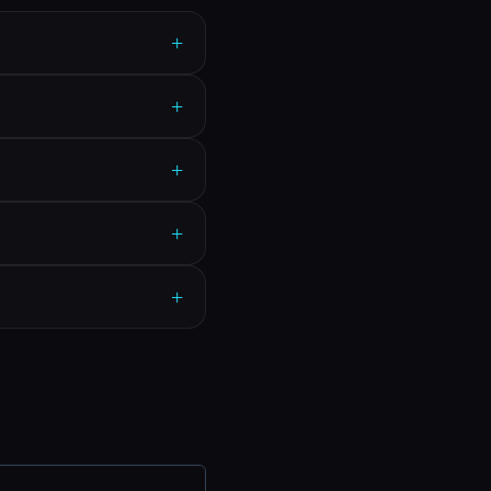
+
+
+
+
+